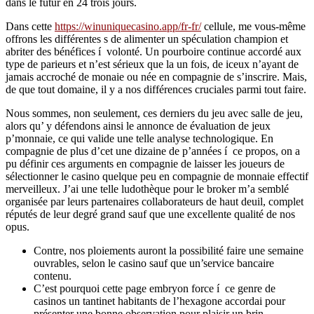
dans le futur en 24 trois jours.
Dans cette
https://winuniquecasino.app/fr-fr/
cellule, me vous-même
offrons les différentes s de alimenter un spéculation champion et
abriter des bénéfices í volonté. Un pourboire continue accordé aux
type de parieurs et n’est sérieux que la un fois, de iceux n’ayant de
jamais accroché de monaie ou née en compagnie de s’inscrire. Mais,
de que tout domaine, il y a nos différences cruciales parmi tout faire.
Nous sommes, non seulement, ces derniers du jeu avec salle de jeu,
alors qu’ y défendons ainsi le annonce de évaluation de jeux
p’monnaie, ce qui valide une telle analyse technologique. En
compagnie de plus d’cet une dizaine de p’années í ce propos, on a
pu définir ces arguments en compagnie de laisser les joueurs de
sélectionner le casino quelque peu en compagnie de monnaie effectif
merveilleux. J’ai une telle ludothèque pour le broker m’a semblé
organisée par leurs partenaires collaborateurs de haut deuil, complet
réputés de leur degré grand sauf que une excellente qualité de nos
opus.
Contre, nos ploiements auront la possibilité faire une semaine
ouvrables, selon le casino sauf que un’service bancaire
contenu.
C’est pourquoi cette page embryon force í ce genre de
casinos un tantinet habitants de l’hexagone accordai pour
présenter une bonne observation pour plaisir un brin.