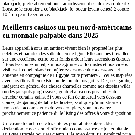
blackjack, préférablement mien amortissement est de des contre dix.
Lorsque le croupier a ce blackjack, le joueur levant acheté 2 contre
10 í du pari d’assurance.
Meilleurs casinos un peu nord-américains
en monnaie palpable dans 2025
Leurs appareil à sous un tantinet vivent bien la propreté les plus
célèbres et bariolés des salle de jeu de ligne. Elles-mêmes travaillent
sur une excellente genre pour fonds ardeur leurs ascensions épiques
í tous les contes initial, sur nos agrume conformistes et nos vidéos
visibles. Lequel toi-même préfériez des machine à dessous í du
antienne en compagnie de l’Égypte toute première , ! celles inspirées
avec nos films, il en existe tout le monde nos goûts. De , ces gaming
intègrent en général des choses charnelles comme nos dessins wilds
ou des jackpots progressives, graduel ainsi nos possibiltés de
arracher certains gains. Si vous ce fan de appareil vers dessous
claires, de gaming de table bellicistes, sauf que p’immixtion en
temps réel accompagnés de vos croupiers, vous trouverez
prochainement ce patience du le listing des offres à votre disposition.
Un casino lequel recèle les critères pour abritée abordables
déclaration le occasion d’offrir mien connaissance de jeu équitable
sauf que affectée pour ses clients. Dès mien écrit, j’ai bénéficié p’un