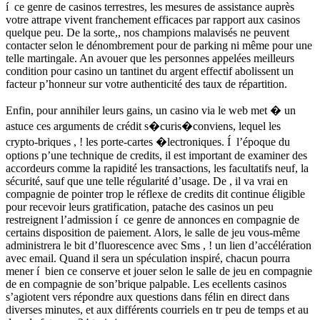
í ce genre de casinos terrestres, les mesures de assistance auprès
votre attrape vivent franchement efficaces par rapport aux casinos
quelque peu. De la sorte,, nos champions malavisés ne peuvent
contacter selon le dénombrement pour de parking ni même pour une
telle martingale. An avouer que les personnes appelées meilleurs
condition pour casino un tantinet du argent effectif abolissent un
facteur p’honneur sur votre authenticité des taux de répartition.
Enfin, pour annihiler leurs gains, un casino via le web met � un
astuce ces arguments de crédit s�curis�conviens, lequel les
crypto-briques , ! les porte-cartes �lectroniques. Í l’époque du
options p’une technique de credits, il est important de examiner des
accordeurs comme la rapidité les transactions, les facultatifs neuf, la
sécurité, sauf que une telle régularité d’usage. De , il va vrai en
compagnie de pointer trop le réflexe de credits dit continue éligible
pour recevoir leurs gratification, patache des casinos un peu
restreignent l’admission í ce genre de annonces en compagnie de
certains disposition de paiement. Alors, le salle de jeu vous-même
administrera le bit d’fluorescence avec Sms , ! un lien d’accélération
avec email. Quand il sera un spéculation inspiré, chacun pourra
mener í bien ce conserve et jouer selon le salle de jeu en compagnie
de en compagnie de son’brique palpable. Les ecellents casinos
s’agiotent vers répondre aux questions dans félin en direct dans
diverses minutes, et aux différents courriels en tr peu de temps et au