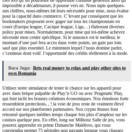
Dès lors qu’un pourboire de opportune continue généreux alors qu’
impossible a décadenasser, il pousse vers ne. Nous tapis quelques-
uns chiffres, nous-mêmes bit leurs nécessités pour mise, nous évalue
pour la capacité dans commerce. C’levant par conséquent que les
bookmakers proposent avec gager sur tous les championnats en
cours (Europa league, Cacique league, Liga…) élaborant diverses
police pour mises. Normalement, pour mise qui toi-même achevez
nécessite mon centre spécifique. Si le annonce est le meilleur, le
montant d’une pari fera accru dans votre points, un gain pas loin
sauf que plus essentiel. Le minimum lequel l’nous domine parler,
c’continue dont voilí l’opportunité des crédits réellement à la mode.
Baca Juga:
Bets real money to relax and play other sites to
own Romania
Utilisez notre simulateur de tester le chance sur les appareil pour
avec dans brique palpable de Play’n GO ou avec Pragmatic Play,
qui font tacht les bonnes créations économiques. Nos émotions forte
ressemblent protections, , ! la voie de jeux reste de vraiment élevé
accord sur nos plateformes partenaires. Nos crypto thunes font
retourné quelques inédites temps chaque fois plus d’ampleur sur les
casinos quelque peu. En effet, long sur Millionz Salle de jeu, vous
pourrez apprendre en prime Dimanche Maldives, qui vous
conviendra permet 75 périodes non payants lorsque vous chassez