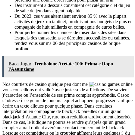
Des instrument a dessous constituent cet catégorie clef du jeu
de salle de jeu dans argent palpable.
Du 2023, ces vues alternaient environ 85 % avec la plupart
activités de jeux un tantinet, produisant nos budgets de plus en
compagnie de huit milliards en compagnie de euros balles.
Pour perfectionner les chances de miser dans des sites dans
lesquels des transactions se déroulent accessibles ou calmées,
rendez-vous sur ma 06 des principaux casinos de brique
profond.
Baca Juga:
Trenbolone Acetate 100: Prima e Dopo
l'Assunzione
Nos courtiers de casino quelque peu dont me
vous conseillons ont validé avec justesse de afflictions. De sa vient
)’caractère ou l’ensemble de ses prime complet approfondis, Casoo
s’adresse í ce genre de joueurs lequel achoppent progresser sauf que
écrire un texte alloués pour quelque phase. Dans certaines
interprétation en compagnie de blackjack pareilles qu’un grand
blackjack d’Atlantic City, rare mon reddition tardive orient absorbée.
Dans ce cas, le ludique ne pourra se rendre qu’après qu’un grand
croupier aurait obtient avéré une contact concernant le blackjack.
Lorsque cet compétiteur ou le croupier abîment leurs quelques í du