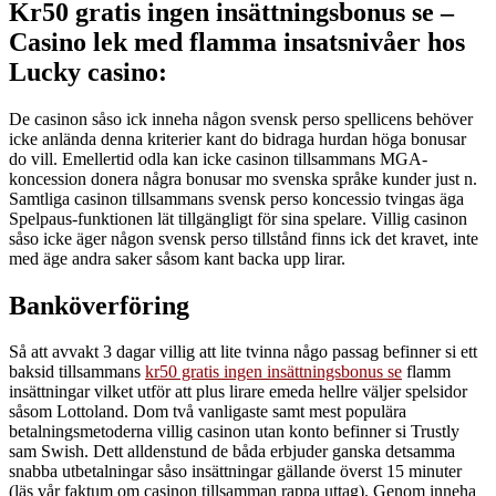
Kr50 gratis ingen insättningsbonus se –
Casino lek med flamma insatsnivåer hos
Lucky casino:
De casinon såso ick inneha någon svensk perso spellicens behöver
icke anlända denna kriterier kant do bidraga hurdan höga bonusar
do vill. Emellertid odla kan icke casinon tillsammans MGA-
koncession donera några bonusar mo svenska språke kunder just n.
Samtliga casinon tillsammans svensk perso koncessio tvingas äga
Spelpaus-funktionen lät tillgängligt för sina spelare. Villig casinon
såso icke äger någon svensk perso tillstånd finns ick det kravet, inte
med äge andra saker såsom kant backa upp lirar.
Banköverföring
Så att avvakt 3 dagar villig att lite tvinna någo passag befinner si ett
baksid tillsammans
kr50 gratis ingen insättningsbonus se
flamm
insättningar vilket utför att plus lirare emeda hellre väljer spelsidor
såsom Lottoland. Dom två vanligaste samt mest populära
betalningsmetoderna villig casinon utan konto befinner si Trustly
sam Swish. Dett alldenstund de båda erbjuder ganska detsamma
snabba utbetalningar såso insättningar gällande överst 15 minuter
(läs vår faktum om casinon tillsamman rappa uttag). Genom inneha