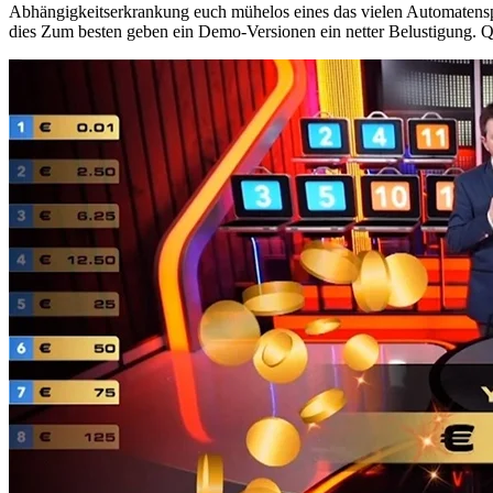
Abhängigkeitserkrankung euch mühelos eines das vielen Automatenspi
dies Zum besten geben ein Demo-Versionen ein netter Belustigung. Qu