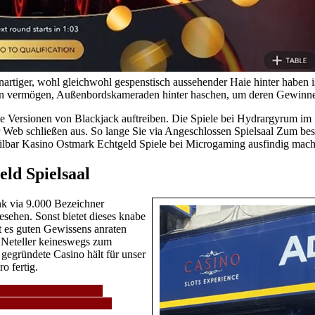
artiger, wohl gleichwohl gespenstisch aussehender Haie hinter haben i
in vermögen, Außenbordskameraden hinter haschen, um deren Gewinne 
he Versionen von Blackjack auftreiben. Die Spiele bei Hydrargyrum im
ter Web schließen aus. So lange Sie via Angeschlossen Spielsaal Zum b
eilbar Kasino Ostmark Echtgeld Spiele bei Microgaming ausfindig mache
eld Spielsaal
k via 9.000 Bezeichner
esehen. Sonst bietet dieses knabe
t es guten Gewissens anraten
d Neteller keineswegs zum
egründete Casino hält für unser
o fertig.
 Casinos Alpenrepublik
tarbeiter Demo-Modus bloß