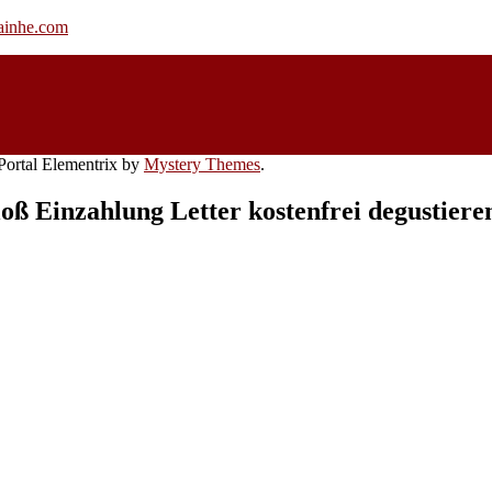
rainhe.com
ortal Elementrix by
Mystery Themes
.
oß Einzahlung Letter kostenfrei degustiere