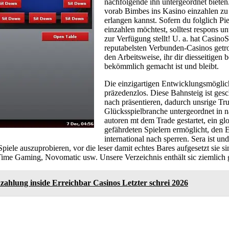
nachfolgende ihn untergeordnet bieten.
vorab Bimbes ins Kasino einzahlen zu
erlangen kannst. Sofern du folglich P
einzahlen möchtest, solltest respons u
zur Verfügung stellt! U. a. hat Casin
reputabelsten Verbunden-Casinos getro
den Arbeitsweise, ihr dir diesseitigen
bekömmlich gemacht ist und bleibt.
Die einzigartigen Entwicklungsmöglichke
präzedenzlos. Diese Bahnsteig ist ge
nach präsentieren, dadurch unsrige Tr
Glücksspielbranche untergeordnet in na
autoren mt dem Trade gestartet, ein gl
gefährdeten Spielern ermöglicht, den 
international nach sperren. Sera ist un
iele auszuprobieren, vor die leser damit echtes Bares aufgesetzt sie s
 Time Gaming, Novomatic usw. Unsere Verzeichnis enthält sic ziemlich
zahlung inside Erreichbar Casinos Letzter schrei 2026