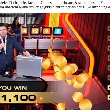
ele, Tischspiele, Jackpot-Games und mehr aus & startet dies im Funmo
a unserem Maklercourtage gibts nicht früher als der 10€-Einzahlung a