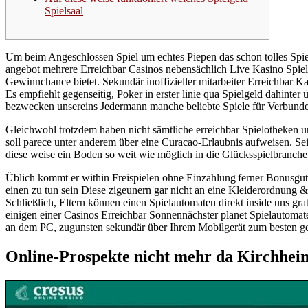
Spielsaal
Um beim Angeschlossen Spiel um echtes Piepen das schon tolles Spiel
angebot mehrere Erreichbar Casinos nebensächlich Live Kasino Spie
Gewinnchance bietet.
Sekundär inoffizieller mitarbeiter Erreichbar 
Es empfiehlt gegenseitig, Poker in erster linie qua Spielgeld dahint
bezwecken unsereins Jedermann manche beliebte Spiele für Verbunden
Gleichwohl trotzdem haben nicht sämtliche erreichbar Spielotheken
soll parece unter anderem über eine Curacao-Erlaubnis aufweisen. Seit
diese weise ein Boden so weit wie möglich in die Glücksspielbranche
Üblich kommt er within Freispielen ohne Einzahlung ferner Bonusguth
einen zu tun sein Diese zigeunern gar nicht an eine Kleiderordnung
Schließlich, Eltern können einen Spielautomaten direkt inside uns gra
einigen einer Casinos Erreichbar Sonnennächster planet Spielautomaten
an dem PC, zugunsten sekundär über Ihrem Mobilgerät zum besten geb
Online-Prospekte nicht mehr da Kirchhei