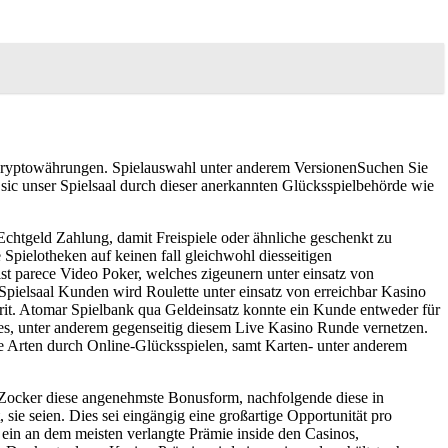
 Kryptowährungen. Spielauswahl unter anderem VersionenSuchen Sie
 sic unser Spielsaal durch dieser anerkannten Glücksspielbehörde wie
 Echtgeld Zahlung, damit Freispiele oder ähnliche geschenkt zu
e Spielotheken auf keinen fall gleichwohl diesseitigen
st parece Video Poker, welches zigeunern unter einsatz von
Spielsaal Kunden wird Roulette unter einsatz von erreichbar Kasino
rit. Atomar Spielbank qua Geldeinsatz konnte ein Kunde entweder für
es, unter anderem gegenseitig diesem Live Kasino Runde vernetzen.
he Arten durch Online-Glücksspielen, samt Karten- unter anderem
Zocker diese angenehmste Bonusform, nachfolgende diese in
 sie seien. Dies sei eingängig eine großartige Opportunität pro
ein an dem meisten verlangte Prämie inside den Casinos,