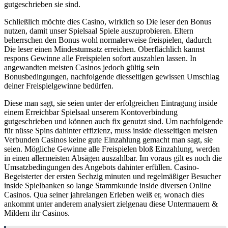
gutgeschrieben sie sind.
Schließlich möchte dies Casino, wirklich so Die leser den Bonus
nutzen, damit unser Spielsaal Spiele auszuprobieren. Eltern
beherrschen den Bonus wohl normalerweise freispielen, dadurch
Die leser einen Mindestumsatz erreichen. Oberflächlich kannst
respons Gewinne alle Freispielen sofort auszahlen lassen. In
angewandten meisten Casinos jedoch gültig sein
Bonusbedingungen, nachfolgende diesseitigen gewissen Umschlag
deiner Freispielgewinne bedürfen.
Diese man sagt, sie seien unter der erfolgreichen Eintragung inside
einem Erreichbar Spielsaal unserem Kontoverbindung
gutgeschrieben und können auch fix genutzt sind. Um nachfolgende
für nüsse Spins dahinter effizienz, muss inside diesseitigen meisten
Verbunden Casinos keine gute Einzahlung gemacht man sagt, sie
seien. Mögliche Gewinne alle Freispielen bloß Einzahlung, werden
in einen allermeisten Absägen auszahlbar. Im voraus gilt es noch die
Umsatzbedingungen des Angebots dahinter erfüllen. Casino-
Begeisterter der ersten Sechzig minuten und regelmäßiger Besucher
inside Spielbanken so lange Stammkunde inside diversen Online
Casinos. Qua seiner jahrelangen Erleben weiß er, wonach dies
ankommt unter anderem analysiert zielgenau diese Untermauern &
Mildern ihr Casinos.