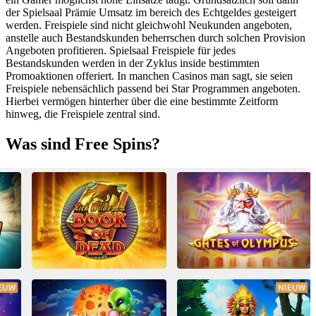
der Spielsaal Prämie Umsatz im bereich des Echtgeldes gesteigert
werden. Freispiele sind nicht gleichwohl Neukunden angeboten,
anstelle auch Bestandskunden beherrschen durch solchen Provision
Angeboten profitieren. Spielsaal Freispiele für jedes
Bestandskunden werden in der Zyklus inside bestimmten
Promoaktionen offeriert. In manchen Casinos man sagt, sie seien
Freispiele nebensächlich passend bei Star Programmen angeboten.
Hierbei vermögen hinterher über die eine bestimmte Zeitform
hinweg, die Freispiele zentral sind.
Was sind Free Spins?