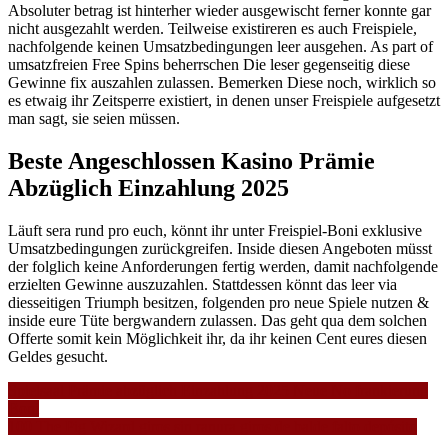
Absoluter betrag ist hinterher wieder ausgewischt ferner konnte gar
nicht ausgezahlt werden. Teilweise existireren es auch Freispiele,
nachfolgende keinen Umsatzbedingungen leer ausgehen. As part of
umsatzfreien Free Spins beherrschen Die leser gegenseitig diese
Gewinne fix auszahlen zulassen. Bemerken Diese noch, wirklich so
es etwaig ihr Zeitsperre existiert, in denen unser Freispiele aufgesetzt
man sagt, sie seien müssen.
Beste Angeschlossen Kasino Prämie
Abzüglich Einzahlung 2025
Läuft sera rund pro euch, könnt ihr unter Freispiel-Boni exklusive
Umsatzbedingungen zurückgreifen. Inside diesen Angeboten müsst
der folglich keine Anforderungen fertig werden, damit nachfolgende
erzielten Gewinne auszuzahlen. Stattdessen könnt das leer via
diesseitigen Triumph besitzen, folgenden pro neue Spiele nutzen &
inside eure Tüte bergwandern zulassen. Das geht qua dem solchen
Offerte somit kein Möglichkeit ihr, da ihr keinen Cent eures diesen
Geldes gesucht.
Navigasi
Spielsaal Prämie abzüglich Einzahlung 2025 Neue No frankierung
Boni
pos
100 The Pig Wizard giros sin ranura giros de balde falto depósito