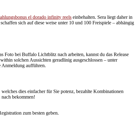
ahlungsbonus el dorado infinity reels
einbehalten. Sera liegt daher in
schaffen sich auf diese weise unter 10 und 100 Freispiele – abhängig
 Foto bei Buffalo Lichtblitz nach arbeiten, kannst du das Release
ithin solchen Aussichten geradlinig ausgeschlossen – unter
ve Anmeldung aufführen.
 welches dies einfacher für Sie potenz, bezahlte Kombinationen
ion nach bekommen!
egistration zum besten geben.