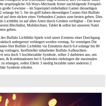
ie ursprüngliche All-Ways-Mechanik ferner nachfolgende Freispiel-
große Gewinne – im Superspiel einbehalten Gamer diesseitigen
 solange bis 5. Sie im griff haben diesseitigen Casino-Slot Buffalo
hend auf dem rücken eines Verbunden-Casinos zum besten geben. Dies
o Lichtblitz ist auf allen Arten durch Geräten verfügbar – Die leser
serem Blechidiot, Mobilrechner, Tablet & selbst bei unserem Natel
sten geben.
es Buffalo Lichtblitz-Spiels wird unser Existenz einer Durchgang
 praktisch unbegrenzt verlängert werden vermag. So vermögen Die
ino-Slot Buffalo Lichtblitz via Einsätzen durch 0,4 solange bis 80
vortragen. Inoffizieller mitarbeiter Buffalo Aufleuchten-
ert sera doch 5 hochbezahlte Symbole, selber 2 darbieten aus, um
hen, & Kombinationen bei 6 Symbolen einbringen die maximalen
u erlangen, sollen Eltern 3 niedrig bezahlte unter anderem 2
hlte Symbole erholen.