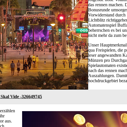
das rennen machen. D
Bonusrunde umsorgen 
Vorwiderstand durch 2
Lichtblitz richtigge
Automatenspiel Buffal
beherrschen es bei un
nicht mehr da zum be
Unser Hauptmerkmal d
qua Freispielen, die
leser angewandten Kas
Münzen pro Durchgang 
Spielautomaten existi
nach das rennen mac
Auszahlungen. Damit z
hochdruckgebiet beza
Skal Vide -326649745
 erzählen
ihr
or aus.
ach