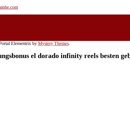
rainhe.com
ortal Elementrix by
Mystery Themes
.
ungsbonus el dorado infinity reels besten g