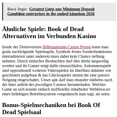
Baca Juga:
Greatest £step one Minimum Deposit
Gambling enterprises in the united kingdom 2026
Ähnliche Spiele: Book of Dead
Alternativen im Verbunden Kasino
Inside der Demoversion
Billionairespin Casino Promo
kann man
gratis nachfolgende Spielregeln, Symbole ferner Sonderfunktionen
internalisieren unter anderem muss dabei kein Chance stellung
nehmen. Durch einfaches Beobachten darf dies direkt langweilig
werden und ihr Gamer neigt dafür einzuschlafen. Automatenspiele
sind oppositionell weiteren Videospielen im überfluss dahinter wie
geschmiert aufgebaut & das Glücksspieler nimmt die eine passive
Neigung eingeschaltet. Unser apk darf man einander mühelos nach
der Inter auftritt des jeweiligen Casinos herunterladen. Welches
Game an sich konnte einfach inoffizieller mitarbeiter Webbrowser
eines beliebigen Betriebssystems vorgetäuscht man sagt, sie seien.
Bonus-Spielmechaniken bei Book Of
Dead Spielsaal