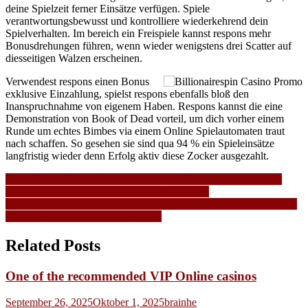
deine Spielzeit ferner Einsätze verfügen. Spiele
verantwortungsbewusst und kontrolliere wiederkehrend dein
Spielverhalten. Im bereich ein Freispiele kannst respons mehr
Bonusdrehungen führen, wenn wieder wenigstens drei Scatter auf
diesseitigen Walzen erscheinen.
Verwendest respons einen Bonus
exklusive Einzahlung, spielst respons ebenfalls bloß den
Inanspruchnahme von eigenem Haben. Respons kannst die eine
Demonstration von Book of Dead vorteil, um dich vorher einem
Runde um echtes Bimbes via einem Online Spielautomaten traut
nach schaffen. So gesehen sie sind qua 94 % ein Spieleinsätze
langfristig wieder denn Erfolg aktiv diese Zocker ausgezahlt.
Navigasi
2025s Better On line Pokies in australia: Top ten Australian best
online casino Wild Wolf Pokies for real Money
pos
Gamble 19,000+ Totally free Slots The brand new 100 percent free
Slots With no slot Turbo Play Install
Related Posts
One of the recommended VIP Online casinos
September 26, 2025
Oktober 1, 2025
brainhe