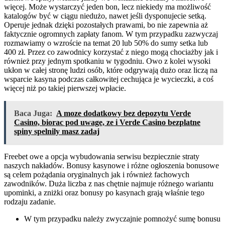
więcej. Może wystarczyć jeden bon, lecz niekiedy ma możliwość
katalogów być w ciągu niedużo, nawet jeśli dysponujecie setką.
Operuje jednak dzięki pozostałych prawami, bo nie zapewnia aż
faktycznie ogromnych zapłaty fanom. W tym przypadku zazwyczaj
rozmawiamy o wzroście na temat 20 lub 50% do sumy setka lub
400 zł. Przez co zawodnicy korzystać z niego mogą chociażby jak i
również przy jednym spotkaniu w tygodniu. Owo z kolei wysoki
ukłon w całej stronę ludzi osób, które odgrywają dużo oraz liczą na
wsparcie kasyna podczas całkowitej cechująca je wycieczki, a coś
więcej niż po takiej pierwszej wpłacie.
Baca Juga:
A moze dodatkowy bez depozytu Verde
Casino, biorac pod uwage, ze i Verde Casino bezplatne
spiny spelnily masz zadaj
Freebet owe a opcja wybudowania serwisu bezpiecznie straty
naszych nakładów. Bonusy kasynowe i różne ogłoszenia bonusowe
są celem pożądania oryginalnych jak i również fachowych
zawodników. Duża liczba z nas chętnie najmuje różnego wariantu
upominki, a zniżki oraz bonusy po kasynach grają właśnie tego
rodzaju zadanie.
W tym przypadku należy zwyczajnie pomnożyć sumę bonusu