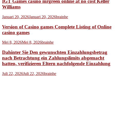
IGT Games casino mrgreen online at no cost Keller
Williams
Januari 20, 2026
Januari 20, 2026
brainhe
Version of Casino games Complete Listing of Online
casino games
Mei 8, 2026
Mei 8, 2026
brainhe
Dahinter Sie Den gewunschten Einzahlungsbetrag
nach Betrachtung ein Zahlungslimits abgemacht
hatten, verifizieren Eltern nachfolgende Einzahlung
Juli 22, 2026
Juli 22, 2026
brainhe