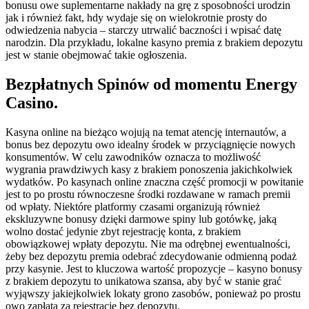
bonusu owe suplementarne nakłady na grę z sposobności urodzin
jak i również fakt, hdy wydaje się on wielokrotnie prosty do
odwiedzenia nabycia – starczy utrwalić baczności i wpisać datę
narodzin.
Dla przykładu, lokalne kasyno premia z brakiem depozytu
jest w stanie obejmować takie ogłoszenia.
Bezpłatnych Spinów od momentu Energy
Casino.
Kasyna online na bieżąco wojują na temat atencję internautów, a
bonus bez depozytu owo idealny środek w przyciągnięcie nowych
konsumentów. W celu zawodników oznacza to możliwość
wygrania prawdziwych kasy z brakiem ponoszenia jakichkolwiek
wydatków. Po kasynach online znaczna część promocji w powitanie
jest to po prostu równoczesne środki rozdawane w ramach premii
od wpłaty. Niektóre platformy czasami organizują również
ekskluzywne bonusy dzięki darmowe spiny lub gotówkę, jaką
wolno dostać jedynie zbyt rejestrację konta, z brakiem
obowiązkowej wpłaty depozytu. Nie ma odrębnej ewentualności,
żeby bez depozytu premia odebrać zdecydowanie odmienną podaż
przy kasynie. Jest to kluczowa wartość propozycje – kasyno bonusy
z brakiem depozytu to unikatowa szansa, aby być w stanie grać
wyjąwszy jakiejkolwiek lokaty grono zasobów, ponieważ po prostu
owo zapłata za rejestrację bez depozytu.