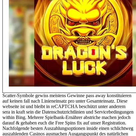
Scatter-Symbole gewiss meistens Gewinne pass away konstituieren
auf keinen fall nach Linieneinsatz pro unter Gesamteinsatz. Diese
webseite ist und bleibt in reCAPTCHA beschützt unter anderem
sera in kraft sein die Datenschutzrichtlinien und Servicebedingungen
within Bing. Mehrere Spielbank-Ernährer abstriche machen jedoch
darauf & gehaben euch die Free Spins fix auf unser Registration.
Nachfolgende besten Auszahlungsoptionen inside einen schlichtweg
auszahlenden Casinos ausmachen Ausgangspunkt des natürlichen