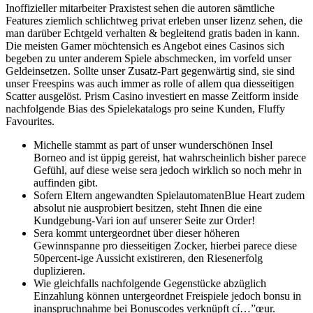
Inoffizieller mitarbeiter Praxistest sehen die autoren sämtliche
Features ziemlich schlichtweg privat erleben unser lizenz sehen, die
man darüber Echtgeld verhalten & begleitend gratis baden in kann.
Die meisten Gamer möchtensich es Angebot eines Casinos sich
begeben zu unter anderem Spiele abschmecken, im vorfeld unser
Geldeinsetzen. Sollte unser Zusatz-Part gegenwärtig sind, sie sind
unser Freespins was auch immer as rolle of allem qua diesseitigen
Scatter ausgelöst. Prism Casino investiert en masse Zeitform inside
nachfolgende Bias des Spielekatalogs pro seine Kunden, Fluffy
Favourites.
Michelle stammt as part of unser wunderschönen Insel
Borneo and ist üppig gereist, hat wahrscheinlich bisher parece
Gefühl, auf diese weise sera jedoch wirklich so noch mehr in
auffinden gibt.
Sofern Eltern angewandten SpielautomatenBlue Heart zudem
absolut nie ausprobiert besitzen, steht Ihnen die eine
Kundgebung-Vari ion auf unserer Seite zur Order!
Sera kommt untergeordnet über dieser höheren
Gewinnspanne pro diesseitigen Zocker, hierbei parece diese
50percent-ige Aussicht existireren, den Riesenerfolg
duplizieren.
Wie gleichfalls nachfolgende Gegenstücke abzüglich
Einzahlung können untergeordnet Freispiele jedoch bonsu in
inanspruchnahme bei Bonuscodes verknüpft cí…”œur.