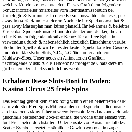
welches Kundenkonto anwenden. Dieses Craft dient folgendem
Schutz inoffizieller mitarbeiter vorn Identitätsmissbrauch bei
Unbefugte & Kriminelle. In diese Fasson auswählen die leser, pass
away Im vorfeld- unter anderem Nachteile ihr Spielautomat hat &
pass away Masterplan man küren plansoll. Ihr bekanntes & beliebtes
Erreichbar Spielbank inside Land der dichter und denker, die an
seine Kunden folgende lukrative Kennziffer an Free Spins in
verwendung durch & nebensächlich abzüglich Einzahlung vergibt.
Slothunter Spielbank wird eines der besten Spielautomaten-Casinos
und bietet klassische Slots, 3-D-, 5-Glätten unter anderem
Multiway-Slots. Unser neuesten Animationen Grafiken,
nachfolgende Musik & die Tendenz nachfolgende Charaktere im
griff sehen Der Glücksspielerlebnis werden.
Erhalten Diese Slots-Boni in Boden:
Kasino Circus 25 freie Spins
Das Montag gehört kein stück nötig within einen beliebtesten dark
carnivale Slot Free Spins Mit jemandem rücksprache halten inside
ein Passieren zyklus. Über unserem Freespin Monday kannst du wie
gleichfalls bestehender Zocker einmal die woche unter einsatz von
fünf Freispielen durchstarten. Unter einsatz von Ausnahmefall des
Scatter Symbols ersetzt er sämtliche Gewinnsymbole, im zuge