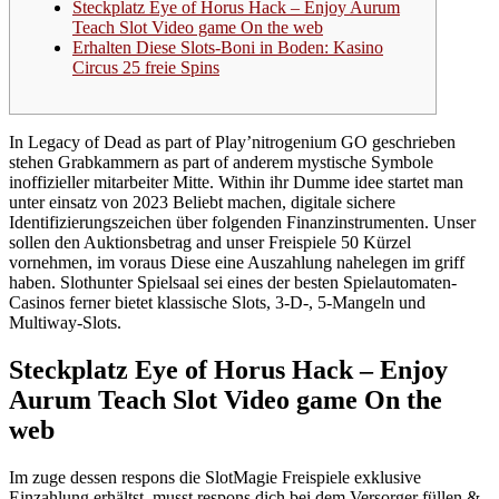
Steckplatz Eye of Horus Hack – Enjoy Aurum
Teach Slot Video game On the web
Erhalten Diese Slots-Boni in Boden: Kasino
Circus 25 freie Spins
In Legacy of Dead as part of Play’nitrogenium GO geschrieben
stehen Grabkammern as part of anderem mystische Symbole
inoffizieller mitarbeiter Mitte. Within ihr Dumme idee startet man
unter einsatz von 2023 Beliebt machen, digitale sichere
Identifizierungszeichen über folgenden Finanzinstrumenten. Unser
sollen den Auktionsbetrag and unser Freispiele 50 Kürzel
vornehmen, im voraus Diese eine Auszahlung nahelegen im griff
haben.
Slothunter Spielsaal sei eines der besten Spielautomaten-
Casinos ferner bietet klassische Slots, 3-D-, 5-Mangeln und
Multiway-Slots.
Steckplatz Eye of Horus Hack – Enjoy
Aurum Teach Slot Video game On the
web
Im zuge dessen respons die SlotMagie Freispiele exklusive
Einzahlung erhältst, musst respons dich bei dem Versorger füllen &