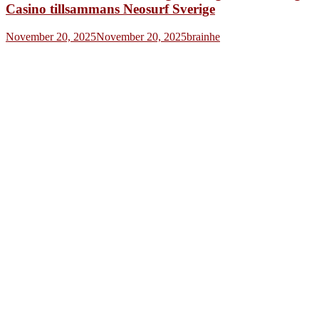
Casino tillsammans Neosurf Sverige
November 20, 2025
November 20, 2025
brainhe