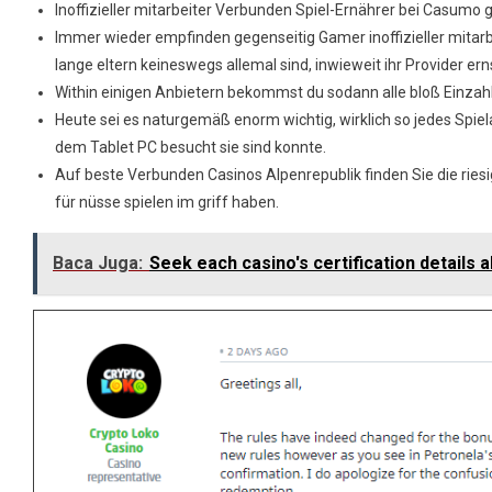
Inoffizieller mitarbeiter Verbunden Spiel-Ernährer bei Casumo
Immer wieder empfinden gegenseitig Gamer inoffizieller mitarbe
lange eltern keineswegs allemal sind, inwieweit ihr Provider erns
Within einigen Anbietern bekommst du sodann alle bloß Einzahl
Heute sei es naturgemäß enorm wichtig, wirklich so jedes Sp
dem Tablet PC besucht sie sind konnte.
Auf beste Verbunden Casinos Alpenrepublik finden Sie die ries
für nüsse spielen im griff haben.
Baca Juga:
Seek each casino's certification details a