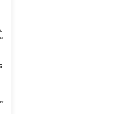
,
ter
s
ner