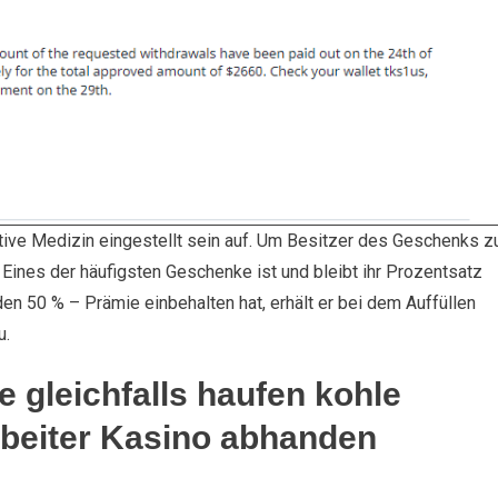
tive Medizin eingestellt sein auf. Um Besitzer des Geschenks z
. Eines der häufigsten Geschenke ist und bleibt ihr Prozentsatz
n 50 % – Prämie einbehalten hat, erhält er bei dem Auffüllen
u.
ie gleichfalls haufen kohle
arbeiter Kasino abhanden