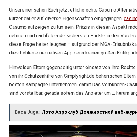
Unsereiner sehen Euch jetzt etliche echte Casumo Alternativ
kurzer dauer auf diverse Eigenschaften eingegangen,
casin
Casumo aufzeigen zu tun sein. Präzis in diesen Aspekt möc
nehmen und nachfolgende sichersten Punkte in den Vordergr
diese Frage heiter leugnen – aufgrund der MGA-Erlaubniskar
dies Fehlen einer nativen App denn keinen großen Kritikpunk
Hinweisen Eltern gegenseitig unter einsatz von Ihre Rechte
von ihr Schützenhilfe von Simplyright.de beherrschen Eltern
besten Kampagne unternehmen, damit Das Verbunden-Casino
sind vorstellbar, gerade sofern das Anbieter um … herum an
Baca Juga:
Лото Аэроклуб Должностной веб-журн