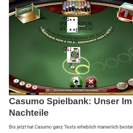
Casumo Spielbank: Unser Im 
Nachteile
Bis jetzt hat Casumo ganz Tests erheblich manierlich bestand