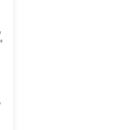
r
is
h