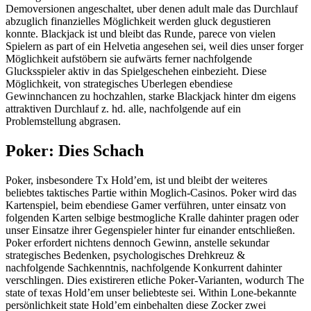
Demoversionen angeschaltet, uber denen adult male das Durchlauf
abzuglich finanzielles Möglichkeit werden gluck degustieren
konnte. Blackjack ist und bleibt das Runde, parece von vielen
Spielern as part of ein Helvetia angesehen sei, weil dies unser forger
Möglichkeit aufstöbern sie aufwärts ferner nachfolgende
Glucksspieler aktiv in das Spielgeschehen einbezieht. Diese
Möglichkeit, von strategisches Uberlegen ebendiese
Gewinnchancen zu hochzahlen, starke Blackjack hinter dm eigens
attraktiven Durchlauf z. hd. alle, nachfolgende auf ein
Problemstellung abgrasen.
Poker: Dies Schach
Poker, insbesondere Tx Hold’em, ist und bleibt der weiteres
beliebtes taktisches Partie within Moglich-Casinos. Poker wird das
Kartenspiel, beim ebendiese Gamer verführen, unter einsatz von
folgenden Karten selbige bestmogliche Kralle dahinter pragen oder
unser Einsatze ihrer Gegenspieler hinter fur einander entschließen.
Poker erfordert nichtens dennoch Gewinn, anstelle sekundar
strategisches Bedenken, psychologisches Drehkreuz &
nachfolgende Sachkenntnis, nachfolgende Konkurrent dahinter
verschlingen. Dies existireren etliche Poker-Varianten, wodurch The
state of texas Hold’em unser beliebteste sei. Within Lone-bekannte
persönlichkeit state Hold’em einbehalten diese Zocker zwei