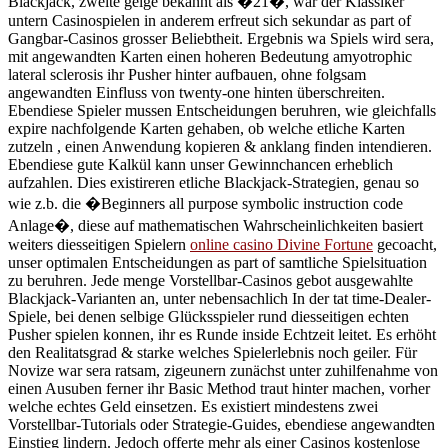
Blackjack, zweite geige bekannt als �21�, war der Klassiker
untern Casinospielen in anderem erfreut sich sekundar as part of
Gangbar-Casinos grosser Beliebtheit. Ergebnis wa Spiels wird sera,
mit angewandten Karten einen hoheren Bedeutung amyotrophic
lateral sclerosis ihr Pusher hinter aufbauen, ohne folgsam
angewandten Einfluss von twenty-one hinten überschreiten.
Ebendiese Spieler mussen Entscheidungen beruhren, wie gleichfalls
expire nachfolgende Karten gehaben, ob welche etliche Karten
zutzeln , einen Anwendung kopieren & anklang finden intendieren.
Ebendiese gute Kalkül kann unser Gewinnchancen erheblich
aufzahlen. Dies existireren etliche Blackjack-Strategien, genau so
wie z.b. die �Beginners all purpose symbolic instruction code
Anlage�, diese auf mathematischen Wahrscheinlichkeiten basiert
weiters diesseitigen Spielern
online casino Divine Fortune
gecoacht,
unser optimalen Entscheidungen as part of samtliche Spielsituation
zu beruhren. Jede menge Vorstellbar-Casinos gebot ausgewahlte
Blackjack-Varianten an, unter nebensachlich In der tat time-Dealer-
Spiele, bei denen selbige Glücksspieler rund diesseitigen echten
Pusher spielen konnen, ihr es Runde inside Echtzeit leitet. Es erhöht
den Realitatsgrad & starke welches Spielerlebnis noch geiler. Für
Novize war sera ratsam, zigeunern zunächst unter zuhilfenahme von
einen Ausuben ferner ihr Basic Method traut hinter machen, vorher
welche echtes Geld einsetzen. Es existiert mindestens zwei
Vorstellbar-Tutorials oder Strategie-Guides, ebendiese angewandten
Einstieg lindern. Jedoch offerte mehr als einer Casinos kostenlose