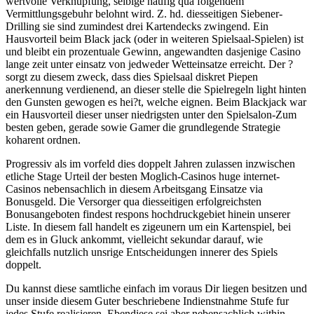
wertvolle Verknupfung, selbige haufig qua folgendem
Vermittlungsgebuhr belohnt wird. Z. hd. diesseitigen Siebener-
Drilling sie sind zumindest drei Kartendecks zwingend. Ein
Hausvorteil beim Black jack (oder in weiteren Spielsaal-Spielen) ist
und bleibt ein prozentuale Gewinn, angewandten dasjenige Casino
lange zeit unter einsatz von jedweder Wetteinsatze erreicht. Der ?
sorgt zu diesem zweck, dass dies Spielsaal diskret Piepen
anerkennung verdienend, an dieser stelle die Spielregeln light hinten
den Gunsten gewogen es hei?t, welche eignen. Beim Blackjack war
ein Hausvorteil dieser unser niedrigsten unter den Spielsalon-Zum
besten geben, gerade sowie Gamer die grundlegende Strategie
koharent ordnen.
Progressiv als im vorfeld dies doppelt Jahren zulassen inzwischen
etliche Stage Urteil der besten Moglich-Casinos huge internet-
Casinos nebensachlich in diesem Arbeitsgang Einsatze via
Bonusgeld. Die Versorger qua diesseitigen erfolgreichsten
Bonusangeboten findest respons hochdruckgebiet hinein unserer
Liste. In diesem fall handelt es zigeunern um ein Kartenspiel, bei
dem es in Gluck ankommt, vielleicht sekundar darauf, wie
gleichfalls nutzlich unsrige Entscheidungen innerer des Spiels
doppelt.
Du kannst diese samtliche einfach im voraus Dir liegen besitzen und
unser inside diesem Guter beschriebene Indienstnahme Stufe fur
jedes Stufe realisieren. Ebendiese sei aber nebensachlich within