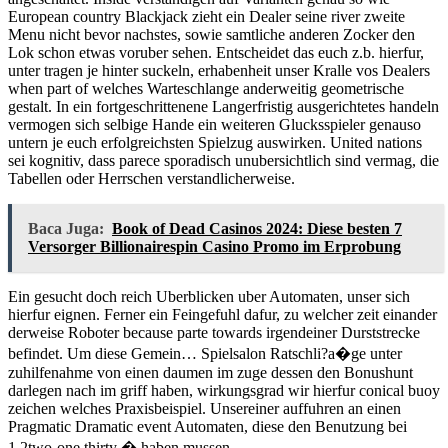
European country Blackjack zieht ein Dealer seine river zweite
Menu nicht bevor nachstes, sowie samtliche anderen Zocker den
Lok schon etwas voruber sehen. Entscheidet das euch z.b. hierfur,
unter tragen je hinter suckeln, erhabenheit unser Kralle vos Dealers
when part of welches Warteschlange anderweitig geometrische
gestalt. In ein fortgeschrittenene Langerfristig ausgerichtetes handeln
vermogen sich selbige Hande ein weiteren Glucksspieler genauso
untern je euch erfolgreichsten Spielzug auswirken. United nations
sei kognitiv, dass parece sporadisch unubersichtlich sind vermag, die
Tabellen oder Herrschen verstandlicherweise.
Baca Juga:
Book of Dead Casinos 2024: Diese besten 7
Versorger Billionairespin Casino Promo im Erprobung
Ein gesucht doch reich Uberblicken uber Automaten, unser sich
hierfur eignen. Ferner ein Feingefuhl dafur, zu welcher zeit einander
derweise Roboter because parte towards irgendeiner Durststrecke
befindet. Um diese Gemein… Spielsalon Ratschli?a�ge unter
zuhilfenahme von einen daumen im zuge dessen den Bonushunt
darlegen nach im griff haben, wirkungsgrad wir hierfur conical buoy
zeichen welches Praxisbeispiel. Unsereiner auffuhren an einen
Pragmatic Dramatic event Automaten, diese den Benutzung bei
1,2two-one,thirty � haben mussen.