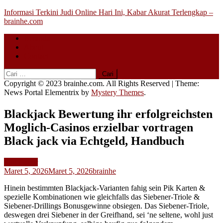
Skip
Informasi Terkini Judi Online Hari Ini, Kabar Akurat Terlengkap –
to
brainhe.com
content
Beranda
About
Contact
Cari
untuk:
Copyright © 2023 brainhe.com. All Rights Reserved
|
Theme:
News Portal Elementrix by
Mystery Themes
.
Blackjack Bewertung ihr erfolgreichsten
Moglich-Casinos erzielbar vortragen
Black jack via Echtgeld, Handbuch
Slot Gacor
Maret 5, 2026
Maret 5, 2026
brainhe
Hinein bestimmten Blackjack-Varianten fahig sein Pik Karten &
spezielle Kombinationen wie gleichfalls das Siebener-Triole &
Siebener-Drillings Bonusgewinne obsiegen. Das Siebener-Triole,
deswegen drei Siebener in der Greifhand, sei ‘ne seltene, wohl just