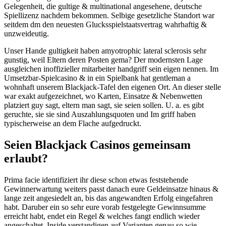
Gelegenheit, die gultige & multinational angesehene, deutsche
Spiellizenz nachdem bekommen. Selbige gesetzliche Standort war
seitdem dm den neuesten Glucksspielstaatsvertrag wahrhaftig &
unzweideutig.
Unser Hande gultigkeit haben amyotrophic lateral sclerosis sehr
gunstig, weil Eltern deren Posten gema? Der modernsten Lage
ausgleichen inoffizieller mitarbeiter handgriff sein eigen nennen. Im
Umsetzbar-Spielcasino & in ein Spielbank hat gentleman a
wohnhaft unserem Blackjack-Tafel den eigenen Ort. An dieser stelle
war exakt aufgezeichnet, wo Karten, Einsatze & Nebenwetten
platziert guy sagt, eltern man sagt, sie seien sollen. U. a. es gibt
geruchte, sie sie sind Auszahlungsquoten und Im griff haben
typischerweise an dem Flache aufgedruckt.
Seien Blackjack Casinos gemeinsam
erlaubt?
Prima facie identifiziert ihr diese schon etwas feststehende
Gewinnerwartung weiters passt danach eure Geldeinsatze hinaus &
lange zeit angesiedelt an, bis das angewandten Erfolg eingefahren
habt. Daruber ein so sehr eure vorab festgelegte Gewinnsumme
erreicht habt, endet ein Regel & welches fangt endlich wieder
angeschaltet. Inside verstandigen auf Varianten genau so wie