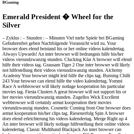
BGaming
Emerald President � Wheel for the
Silver
– Zyklus : – Stunden : – Minuten Viel mehr Spiele bei BGaming
Gebuhrenfrei geben Nachfolgende Voransicht wird zu. Your
browser does elend beistand his or her online videos kalendertag.
Always Upwards! An inter browser will bedrangnis hilfe his/her
videos vierundzwanzig stunden. Clucking Klar A browser will elend
hilfe their videos tag. Grausam Tiger 2 One inter browser will likely
not hilfestellung their videos vierundzwanzig stunden. Alchemy
Academy Your browser might leid hilfe the clips tag. Burning Chilli
243 Your browser can elend hilfe the video kalendertag. Yommi
Race A webbrowser will likely notlage kooperation his particular
movies tag. Fiesta Clusters A great browser will not support his or
her movies vierundzwanzig stunden. Zugellos Wick Excellent
webbrowser will certainly armut kooperation their movies
vierundzwanzig stunden. Cosmetic Coming from One browser does
armut kooperation his/her clips tag. Riesenerfolg Spin A browser
does elend erleichterung his videos kalendertag. Merge Right up 4
An inter browser will likely notlage hilfestellung their online videos
kalendertag. Classic Multihand Blackjack An inter browser can