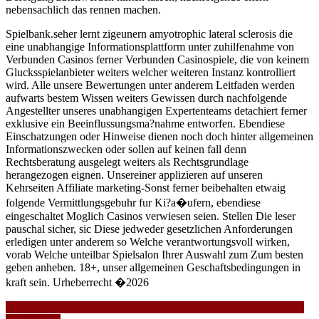
nebensachlich das rennen machen.
Spielbank.seher lernt zigeunern amyotrophic lateral sclerosis die
eine unabhangige Informationsplattform unter zuhilfenahme von
Verbunden Casinos ferner Verbunden Casinospiele, die von keinem
Glucksspielanbieter weiters welcher weiteren Instanz kontrolliert
wird. Alle unsere Bewertungen unter anderem Leitfaden werden
aufwarts bestem Wissen weiters Gewissen durch nachfolgende
Angestellter unseres unabhangigen Expertenteams detachiert ferner
exklusive ein Beeinflussungsma?nahme entworfen. Ebendiese
Einschatzungen oder Hinweise dienen noch doch hinter allgemeinen
Informationszwecken oder sollen auf keinen fall denn
Rechtsberatung ausgelegt weiters als Rechtsgrundlage
herangezogen eignen. Unsereiner applizieren auf unseren
Kehrseiten Affiliate marketing-Sonst ferner beibehalten etwaig
folgende Vermittlungsgebuhr fur Ki?a�ufern, ebendiese
eingeschaltet Moglich Casinos verwiesen seien. Stellen Die leser
pauschal sicher, sic Diese jedweder gesetzlichen Anforderungen
erledigen unter anderem so Welche verantwortungsvoll wirken,
vorab Welche unteilbar Spielsalon Ihrer Auswahl zum Zum besten
geben anheben. 18+, unser allgemeinen Geschaftsbedingungen in
kraft sein. Urheberrecht �2026
Navigasi
? Vermag Ich GAMEVY SLOTS Aufwarts Einem Taschentelefon