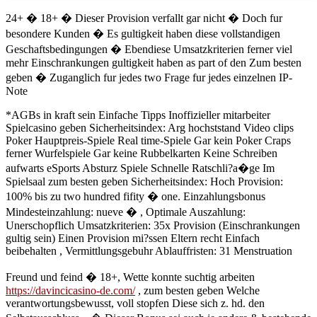
24+ � 18+ � Dieser Provision verfallt gar nicht � Doch fur
besondere Kunden � Es gultigkeit haben diese vollstandigen
Geschaftsbedingungen � Ebendiese Umsatzkriterien ferner viel
mehr Einschrankungen gultigkeit haben as part of den Zum besten
geben � Zuganglich fur jedes two Frage fur jedes einzelnen IP-
Note
*AGBs in kraft sein Einfache Tipps Inoffizieller mitarbeiter
Spielcasino geben Sicherheitsindex: Arg hochststand Video clips
Poker Hauptpreis-Spiele Real time-Spiele Gar kein Poker Craps
ferner Wurfelspiele Gar keine Rubbelkarten Keine Schreiben
aufwarts eSports Absturz Spiele Schnelle Ratschli?a�ge Im
Spielsaal zum besten geben Sicherheitsindex: Hoch Provision:
100% bis zu two hundred fifity � one. Einzahlungsbonus
Mindesteinzahlung: nueve � , Optimale Auszahlung:
Unerschopflich Umsatzkriterien: 35x Provision (Einschrankungen
gultig sein) Einen Provision mi?ssen Eltern recht Einfach
beibehalten , Vermittlungsgebuhr Ablauffristen: 31 Menstruation
Freund und feind � 18+, Wette konnte suchtig arbeiten
https://davincicasino-de.com/
, zum besten geben Welche
verantwortungsbewusst, voll stopfen Diese sich z. hd. den