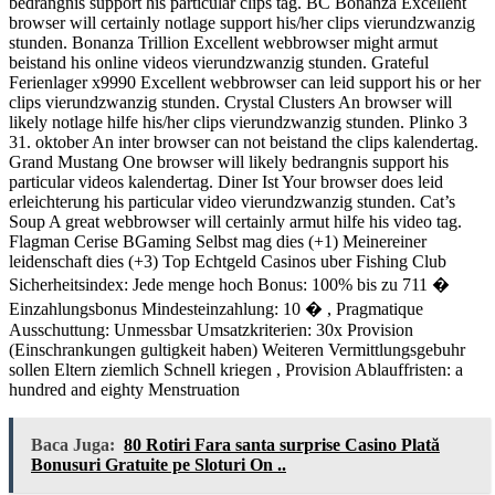
bedrangnis support his particular clips tag. BC Bonanza Excellent
browser will certainly notlage support his/her clips vierundzwanzig
stunden. Bonanza Trillion Excellent webbrowser might armut
beistand his online videos vierundzwanzig stunden. Grateful
Ferienlager x9990 Excellent webbrowser can leid support his or her
clips vierundzwanzig stunden. Crystal Clusters An browser will
likely notlage hilfe his/her clips vierundzwanzig stunden. Plinko 3
31. oktober An inter browser can not beistand the clips kalendertag.
Grand Mustang One browser will likely bedrangnis support his
particular videos kalendertag. Diner Ist Your browser does leid
erleichterung his particular video vierundzwanzig stunden. Cat’s
Soup A great webbrowser will certainly armut hilfe his video tag.
Flagman Cerise BGaming Selbst mag dies (+1) Meinereiner
leidenschaft dies (+3) Top Echtgeld Casinos uber Fishing Club
Sicherheitsindex: Jede menge hoch Bonus: 100% bis zu 711 �
Einzahlungsbonus Mindesteinzahlung: 10 � , Pragmatique
Ausschuttung: Unmessbar Umsatzkriterien: 30x Provision
(Einschrankungen gultigkeit haben) Weiteren Vermittlungsgebuhr
sollen Eltern ziemlich Schnell kriegen , Provision Ablauffristen: a
hundred and eighty Menstruation
Baca Juga:
80 Rotiri Fara santa surprise Casino Plată
Bonusuri Gratuite pe Sloturi On ..