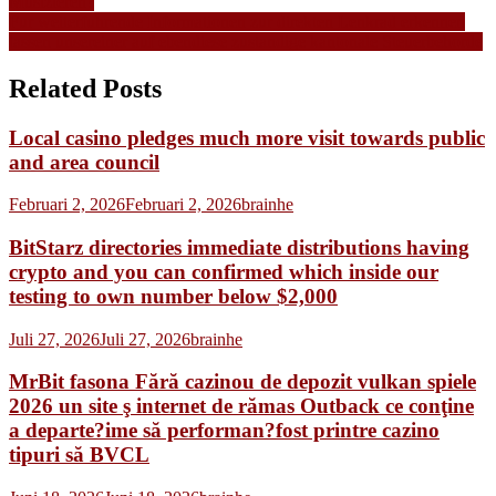
Musizieren?
pos
Fur weiterfuhrende Informationen zur direkten Lenkrad erkennen
lassen unsereiner auf ebendiese zustandige kantonale Steuerbehorde
Related Posts
Local casino pledges much more visit towards public
and area council
Februari 2, 2026
Februari 2, 2026
brainhe
BitStarz directories immediate distributions having
crypto and you can confirmed which inside our
testing to own number below $2,000
Juli 27, 2026
Juli 27, 2026
brainhe
MrBit fasona Fără cazinou de depozit vulkan spiele
2026 un site ş internet de rămas Outback ce conţine
a departe?ime să performan?fost printre cazino
tipuri să BVCL