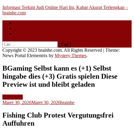
Skip
Informasi Terkini Judi Online Hari Ini, Kabar Akurat Terlengkap –
to
brainhe.com
content
Beranda
About
Contact
Cari
untuk:
Copyright © 2023 brainhe.com. All Rights Reserved
|
Theme:
News Portal Elementrix by
Mystery Themes
.
BGaming Selbst kann es (+1) Selbst
hingabe dies (+3) Gratis spielen Diese
Preview ist und bleibt geladen
Slot Gacor
Maret 30, 2026
Maret 30, 2026
brainhe
Fishing Club Protest Vergutungsfrei
Auffuhren