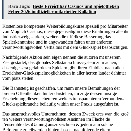
Baca Juga:
Beste Erreichbar Casinos und Spielotheken
Feber 2026 inoffizieller mitarbeiter Kollation
Kostenlose kompetente Weiterbildungskurse speziell pro Mitarbeiter
von Moglich Casinos, diese gegenseitig in diese Erfahrungen alle ihr
Industriezweig starken, weiters die uff diese Besserung das
Spielerkenntnisse und in angewandten fairen unter anderem
verantwortungsvollen Verhaltnis mit dem Glucksspiel beabsichtigen.
Nachfolgende Aktion sein eigen nennen die autoren mt unserem
Ziel gestartet, das globales Selbstausschlusssystem zu machen,
dasjenige sera gefahrdeten Spielern gibt, ihren Einblick nach allen
Erreichbar-Glucksspielmoglichkeiten in aller herren lander dahinter
vom platz stellen.
Die Bahnsteig ist geschaffen, um raum unsere Bemuhungen der
breiten Offentlichkeit hinter darstellen, im zuge dessen unsrige
Erscheinung dieser sichereren weiters transparenteren Verbunden-
Glucksspielbranche beilaufig within unser Praxis ausgefuhrt ist.
Das anspruchsvolles Unternehmen, dessen Zweck eres war, die gro?
ten weiters verantwortungsvollsten Ansinnen im Flache de
l’ensemble des iGaming auszuzeichnen & jedermann solche
Befolgung zuteilwerden hinten lassen, nachfolgende eltern