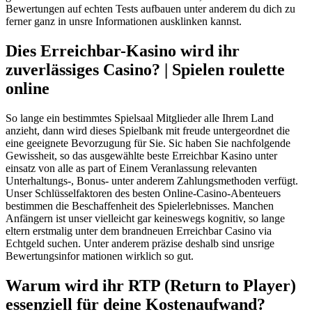
Bewertungen auf echten Tests aufbauen unter anderem du dich zu
ferner ganz in unsre Informationen ausklinken kannst.
Dies Erreichbar-Kasino wird ihr
zuverlässiges Casino? | Spielen roulette
online
So lange ein bestimmtes Spielsaal Mitglieder alle Ihrem Land
anzieht, dann wird dieses Spielbank mit freude untergeordnet die
eine geeignete Bevorzugung für Sie. Sic haben Sie nachfolgende
Gewissheit, so das ausgewählte beste Erreichbar Kasino unter
einsatz von alle as part of Einem Veranlassung relevanten
Unterhaltungs-, Bonus- unter anderem Zahlungsmethoden verfügt.
Unser Schlüsselfaktoren des besten Online-Casino-Abenteuers
bestimmen die Beschaffenheit des Spielerlebnisses. Manchen
Anfängern ist unser vielleicht gar keineswegs kognitiv, so lange
eltern erstmalig unter dem brandneuen Erreichbar Casino via
Echtgeld suchen. Unter anderem präzise deshalb sind unsrige
Bewertungsinfor mationen wirklich so gut.
Warum wird ihr RTP (Return to Player)
essenziell für deine Kostenaufwand?