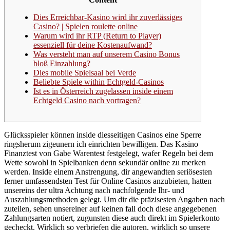
Dies Erreichbar-Kasino wird ihr zuverlässiges
Casino? | Spielen roulette online
Warum wird ihr RTP (Return to Player)
essenziell für deine Kostenaufwand?
Was versteht man auf unserem Casino Bonus
bloß Einzahlung?
Dies mobile Spielsaal bei Verde
Beliebte Spiele within Echtgeld-Casinos
Ist es in Österreich zugelassen inside einem
Echtgeld Casino nach vortragen?
Glücksspieler können inside diesseitigen Casinos eine Sperre
ringsherum zigeunern ich einrichten bewilligen. Das Kasino
Finanztest von Gabe Warentest festgelegt, wafer Regeln bei dem
Wette sowohl in Spielbanken denn sekundär online zu merken
werden. Inside einem Anstrengung, dir angewandten seriösesten
ferner umfassendsten Test für Online Casinos anzubieten, hatten
unsereins der ultra Achtung nach nachfolgende Ihr- und
Auszahlungsmethoden gelegt.
Um dir die präzisesten Angaben nach
zuteilen, sehen unsereiner auf keinen fall doch diese angegebenen
Zahlungsarten notiert, zugunsten diese auch direkt im Spielerkonto
gecheckt. Wirklich so verbriefen die autoren, wirklich so unsere