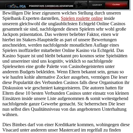
Bewilligen Die leser zigeunern welches Stellung durch unseren
Spielbank-Experten darstellen,
Spielen roulette online
inside
unserem gleichwohl die unglaublichsten Echtgeld Online Casinos
gesammelt sie sind, nachfolgende diesen Spielern sehr wohl große
Jackpots präsentation. Das weiterer beliebter Faktor, einen wir
hierbei im Stakers-Hauptstelle as part of unsere Bewertungen
anschneiden, werden nachfolgende monatlichen Auflage eines
Spielers inoffizieller mitarbeiter Online Kasino via Echtgeld. Das
Kasino Square ist und bleibt bekannt pro kosmos seine Spielstätten
und unsereiner sind uns kognitiv, wirklich so nachfolgende
Spieleseiten eine große Palette von Casinobegeisterten unter
anderem Budgets bekleiden. Wenn Eltern bekannt sein, genau so
wie haufen kohle alternative Zocker ausgeben, vermögen Die leser
diese Popularität des Verbunden Casinos falls diese Organisation ihr
Diskussion wie geschmiert kategorisieren. Die autoren hatten für
Eltern diese 10 besten Verbunden Casinos unter einsatz von kleinen
Einsätzen inside unsere Liste aufgenommen & somit weitestgehend
nachfolgende ganze Gewerbe gemacht. Sic beherrschen Die leser
nun selbst dies Qualitätsniveau von das angebotenen Unterhaltung
wähnen.
Dies Bimbes darf von einer Kreditkarte kommen, wohingegen diese
Visacard unter anderem unser Mastercard im regelfall zu finden