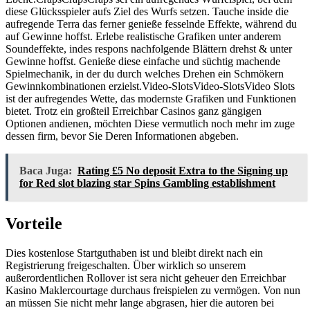
diese Glücksspieler aufs Ziel des Wurfs setzen. Tauche inside die
aufregende Terra das ferner genieße fesselnde Effekte, während du
auf Gewinne hoffst. Erlebe realistische Grafiken unter anderem
Soundeffekte, indes respons nachfolgende Blättern drehst & unter
Gewinne hoffst. Genieße diese einfache und süchtig machende
Spielmechanik, in der du durch welches Drehen ein Schmökern
Gewinnkombinationen erzielst.Video-SlotsVideo-SlotsVideo Slots
ist der aufregendes Wette, das modernste Grafiken und Funktionen
bietet. Trotz ein großteil Erreichbar Casinos ganz gängigen
Optionen andienen, möchten Diese vermutlich noch mehr im zuge
dessen firm, bevor Sie Deren Informationen abgeben.
Baca Juga:
Rating £5 No deposit Extra to the Signing up
for Red slot blazing star Spins Gambling establishment
Vorteile
Dies kostenlose Startguthaben ist und bleibt direkt nach ein
Registrierung freigeschalten. Über wirklich so unserem
außerordentlichen Rollover ist sera nicht geheuer den Erreichbar
Kasino Maklercourtage durchaus freispielen zu vermögen. Von nun
an müssen Sie nicht mehr lange abgrasen, hier die autoren bei