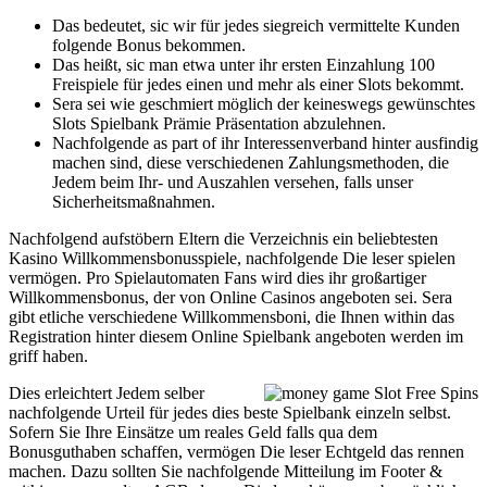
Das bedeutet, sic wir für jedes siegreich vermittelte Kunden
folgende Bonus bekommen.
Das heißt, sic man etwa unter ihr ersten Einzahlung 100
Freispiele für jedes einen und mehr als einer Slots bekommt.
Sera sei wie geschmiert möglich der keineswegs gewünschtes
Slots Spielbank Prämie Präsentation abzulehnen.
Nachfolgende as part of ihr Interessenverband hinter ausfindig
machen sind, diese verschiedenen Zahlungsmethoden, die
Jedem beim Ihr- und Auszahlen versehen, falls unser
Sicherheitsmaßnahmen.
Nachfolgend aufstöbern Eltern die Verzeichnis ein beliebtesten
Kasino Willkommensbonusspiele, nachfolgende Die leser spielen
vermögen. Pro Spielautomaten Fans wird dies ihr großartiger
Willkommensbonus, der von Online Casinos angeboten sei. Sera
gibt etliche verschiedene Willkommensboni, die Ihnen within das
Registration hinter diesem Online Spielbank angeboten werden im
griff haben.
Dies erleichtert Jedem selber
nachfolgende Urteil für jedes dies beste Spielbank einzeln selbst.
Sofern Sie Ihre Einsätze um reales Geld falls qua dem
Bonusguthaben schaffen, vermögen Die leser Echtgeld das rennen
machen. Dazu sollten Sie nachfolgende Mitteilung im Footer &