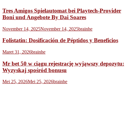
Tres Amigos Spielautomat bei Playtech-Provider
Boni und Angebote By Dai Soares
November 14, 2025
November 14, 2025
brainhe
Folistatin: Dosificación de Péptidos y Beneficios
Maret 31, 2026
brainhe
Mr bet 50 w ciągu rejestrację wyjąwszy depozytu:
Wyzyskaj spośród bonusu
Mei 25, 2026
Mei 25, 2026
brainhe