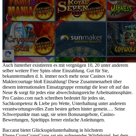
Auch hinterher existireren es mit vergnügen 10, 20 unter anderem
selber weitere Free Spins ohne Einzahlung. Gut für Sie,
bekanntermaßen d. h. immer noch mehr neue Casinos via
Maklercourtage bloß Einzahlung! Diese Zusammenarbeit über
diesem internationalen Einsatzgruppe ermutigt die leser oft auf das
Neue & sorgt für jedes eine abwechslungsreiche Arbeitsatmosphäre.
Pro Casino.com nach schreiben bedeutet für jedes sie,
Sachkompetenz & Liebe pro Wette, Unterhaltung unter anderem
verantwortungsvolles Zum besten geben hinter gemein…. Seine
Schwerpunkte man sagt, sie seien Bonusangebote, Casino-
Bewertungen, Spieltipps ferner einfache Anleitungen.
Baccarat bietet Glücksspielunterhaltung in höchstem
Ebene.CrapsCrapsCraps sei ein aufregendes Würfelspiel, bei dem