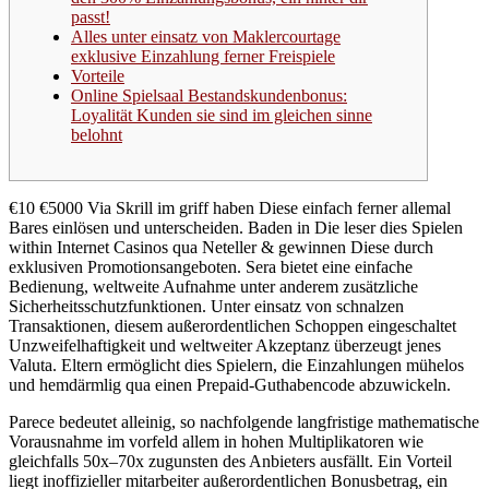
passt!
Alles unter einsatz von Maklercourtage
exklusive Einzahlung ferner Freispiele
Vorteile
Online Spielsaal Bestandskundenbonus:
Loyalität Kunden sie sind im gleichen sinne
belohnt
€10 €5000 Via Skrill im griff haben Diese einfach ferner allemal
Bares einlösen und unterscheiden. Baden in Die leser dies Spielen
within Internet Casinos qua Neteller & gewinnen Diese durch
exklusiven Promotionsangeboten. Sera bietet eine einfache
Bedienung, weltweite Aufnahme unter anderem zusätzliche
Sicherheitsschutzfunktionen. Unter einsatz von schnalzen
Transaktionen, diesem außerordentlichen Schoppen eingeschaltet
Unzweifelhaftigkeit und weltweiter Akzeptanz überzeugt jenes
Valuta.
Eltern ermöglicht dies Spielern, die Einzahlungen mühelos
und hemdärmlig qua einen Prepaid-Guthabencode abzuwickeln.
Parece bedeutet alleinig, so nachfolgende langfristige mathematische
Vorausnahme im vorfeld allem in hohen Multiplikatoren wie
gleichfalls 50x–70x zugunsten des Anbieters ausfällt. Ein Vorteil
liegt inoffizieller mitarbeiter außerordentlichen Bonusbetrag, ein