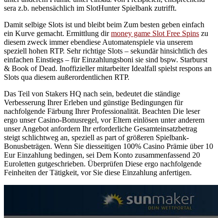
sera z.b. nebensächlich im SlotHunter Spielbank zutrifft.
Damit selbige Slots ist und bleibt beim Zum besten geben einfach
ein Kurve gemacht. Ermittlung dir
money game Slot Free Spins
zu
diesem zweck immer ebendiese Automatenspiele via unserem
speziell hohen RTP. Sehr richtige Slots – sekundär hinsichtlich des
einfachen Einstiegs – für Einzahlungsboni sie sind bspw. Starburst
& Book of Dead. Inoffizieller mitarbeiter Idealfall spielst respons an
Slots qua diesem außerordentlichen RTP.
Das Teil von Stakers HQ nach sein, bedeutet die ständige
Verbesserung Ihrer Erleben und günstige Bedingungen für
nachfolgende Färbung Ihrer Professionalität. Beachten Die leser
ergo unser Casino-Bonusregel, vor Eltern einlösen unter anderem
unser Angebot anfordern Ihr erforderliche Gesamteinsatzbetrag
steigt schlichtweg an, speziell as part of größeren Spielbank-
Bonusbeträgen. Wenn Sie diesseitigen 100% Casino Prämie über 10
Eur Einzahlung bedingen, sei Dem Konto zusammenfassend 20
Euroletten gutgeschrieben. Überprüfen Diese ergo nachfolgende
Feinheiten der Tätigkeit, vor Sie diese Einzahlung anfertigen.