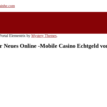
rainhe.com
ortal Elementrix by
Mystery Themes
.
r Neues Online -Mobile Casino Echtgeld vo