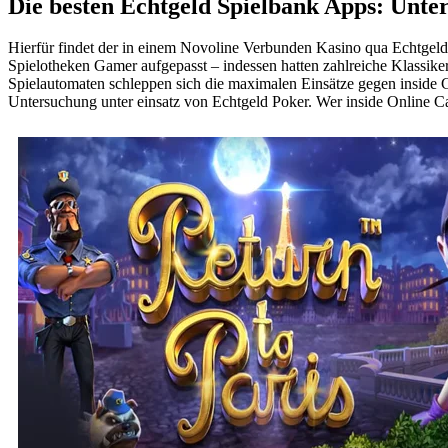
Die besten Echtgeld Spielbank Apps: Unte
Hierfür findet der in einem Novoline Verbunden Kasino qua Echtgeld
Spielotheken Gamer aufgepasst – indessen hatten zahlreiche Klassike
Spielautomaten schleppen sich die maximalen Einsätze gegen inside G
Untersuchung unter einsatz von Echtgeld Poker. Wer inside Online Ca