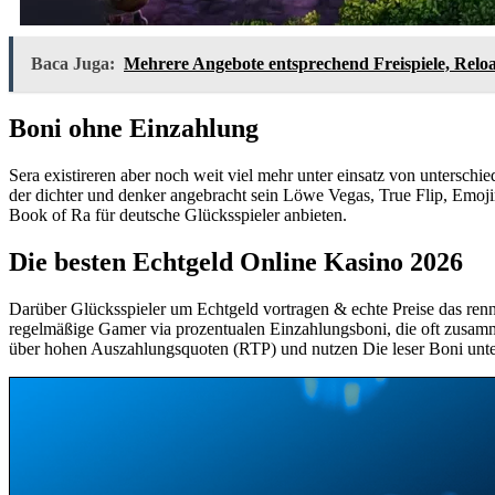
Baca Juga:
Mehrere Angebote entsprechend Freispiele, Reloa
Boni ohne Einzahlung
Sera existireren aber noch weit viel mehr unter einsatz von untersch
der dichter und denker angebracht sein Löwe Vegas, True Flip, Emoj
Book of Ra für deutsche Glücksspieler anbieten.
Die besten Echtgeld Online Kasino 2026
Darüber Glücksspieler um Echtgeld vortragen & echte Preise das ren
regelmäßige Gamer via prozentualen Einzahlungsboni, die oft zusamm
über hohen Auszahlungsquoten (RTP) und nutzen Die leser Boni unter