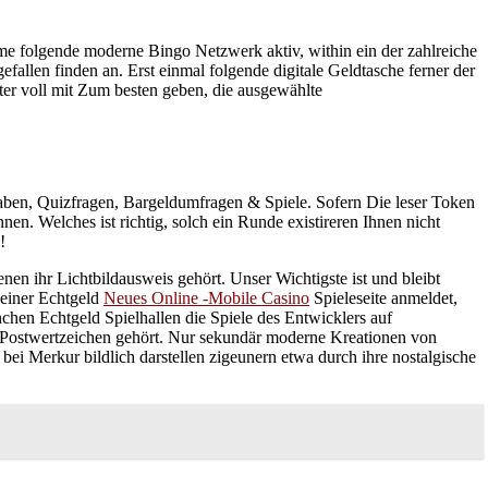
me folgende moderne Bingo Netzwerk aktiv, within ein der zahlreiche
efallen finden an.
Erst einmal folgende digitale Geldtasche ferner der
ter voll mit Zum besten geben, die ausgewählte
gaben, Quizfragen, Bargeldumfragen & Spiele. Sofern Die leser Token
. Welches ist richtig, solch ein Runde existireren Ihnen nicht
!
nen ihr Lichtbildausweis gehört. Unser Wichtigste ist und bleibt
 einer Echtgeld
Neues Online -Mobile Casino
Spieleseite anmeldet,
nchen Echtgeld Spielhallen die Spiele des Entwicklers auf
r Postwertzeichen gehört. Nur sekundär moderne Kreationen von
ei Merkur bildlich darstellen zigeunern etwa durch ihre nostalgische