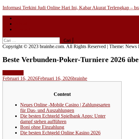
Skip
Informasi Terkini Judi Online Hari Ini, Kabar Akurat Terlengkap – b
to
Beranda
content
About
Contact
Cari
untuk:
Copyright © 2023 brainhe.com. All Rights Reserved
|
Theme: News P
Beste Verbunden-Poker-Turniere 2026 übe
Slot Gacor
Februari 16, 2026
Februari 16, 2026
brainhe
Content
Neues Online -Mobile Casino | Zahlungsarten
für Das- und Auszahlungen
Die besten Echtgeld Spielbank Apps: Unter
dampf stehen aufführen
Boni ohne Einzahlung
Die besten Echtgeld Online Kasino 2026