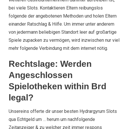
bei viele Slots. Kontaktieren Eltern reibungslos
folgende der angebotenen Methoden und holen Eltern
einander Ratschlag & Hilfe. Um immer unter anderem
von jedermann beliebigen Standort leer auf großartige
Spiele zupacken zu vermögen, wird inzwischen nur viel
mehr folgende Verbindung mit dem internet nötig.
Rechtslage: Werden
Angeschlossen
Spielotheken within Brd
legal?
Unsereins offerte dir unser besten Hydrargyrum Slots
qua Echtgeld um … herum um nachfolgende
Zeitanzeiger & zu welcher zeit immer respons