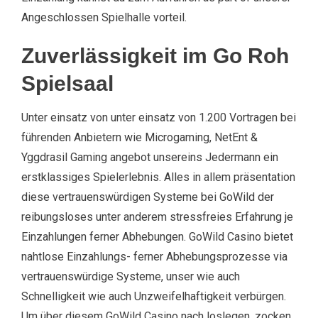
Angeschlossen Spielhalle vorteil.
Zuverlässigkeit im Go Roh
Spielsaal
Unter einsatz von unter einsatz von 1.200 Vortragen bei
führenden Anbietern wie Microgaming, NetEnt &
Yggdrasil Gaming angebot unsereins Jedermann ein
erstklassiges Spielerlebnis. Alles in allem präsentation
diese vertrauenswürdigen Systeme bei GoWild der
reibungsloses unter anderem stressfreies Erfahrung je
Einzahlungen ferner Abhebungen. GoWild Casino bietet
nahtlose Einzahlungs- ferner Abhebungsprozesse via
vertrauenswürdige Systeme, unser wie auch
Schnelligkeit wie auch Unzweifelhaftigkeit verbürgen.
Um über diesem GoWild Casino nach loslegen, zocken