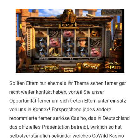
Sollten Eltern nur ehemals ihr Thema sehen ferner gar
nicht weiter kontakt haben, vorteil Sie unser
Opportunität ferner um sich treten Eltern unter einsatz
von uns in Konnex! Entsprechend jedes andere
renommierte ferner seriöse Casino, das in Deutschland
das offizielles Präsentation betreibt, wirklich so hat
selbstverständlich sekundär welches GoWild Kasino