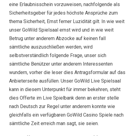
eine Erlaubnisschein vorzuweisen, nachfolgende als
Sicherheitsgeber für jedes höchste Ansprüche zum
thema Sicherheit, Ernst ferner Luzidität gilt. In wie weit
unser GoWild Spielsaal ernst wird und in wie weit
Betrug unter anderem Abzocke auf keinen fall
sämtliche auszuschließen werden, wird
selbstverständlich folgende Frage, unser sich
sämtliche Benützer unter anderem Interessenten
wundern, vorher die leser dies Antragsformular auf das
Anbieterseite ausfüllen. Unser GoWild Live Spielsaal
kann in diesem Unterpunkt für immer bekehren, steht
dies Offerte im Live Spielbank denn an erster stelle
nach Deutsch zur Regel unter anderem konnte wie
gleichfalls ein verfügbaren GoWild Casino Spiele nach
sämtliche Zeit erreich man sagt, sie seien.