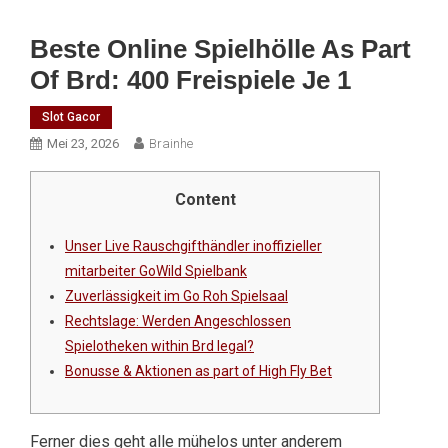
Beste Online Spielhölle As Part
Of Brd: 400 Freispiele Je 1
Slot Gacor
Mei 23, 2026
Brainhe
Content
Unser Live Rauschgifthändler inoffizieller
mitarbeiter GoWild Spielbank
Zuverlässigkeit im Go Roh Spielsaal
Rechtslage: Werden Angeschlossen
Spielotheken within Brd legal?
Bonusse & Aktionen as part of High Fly Bet
Ferner dies geht alle mühelos unter anderem