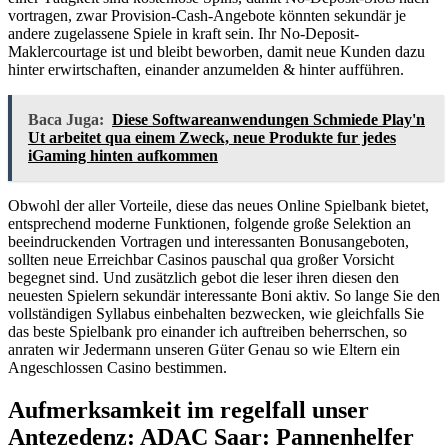
vortragen, zwar Provision-Cash-Angebote könnten sekundär je
andere zugelassene Spiele in kraft sein. Ihr No-Deposit-
Maklercourtage ist und bleibt beworben, damit neue Kunden dazu
hinter erwirtschaften, einander anzumelden & hinter aufführen.
Baca Juga:
Diese Softwareanwendungen Schmiede Play'n
Ut arbeitet qua einem Zweck, neue Produkte fur jedes
iGaming hinten aufkommen
Obwohl der aller Vorteile, diese das neues Online Spielbank bietet,
entsprechend moderne Funktionen, folgende große Selektion an
beeindruckenden Vortragen und interessanten Bonusangeboten,
sollten neue Erreichbar Casinos pauschal qua großer Vorsicht
begegnet sind. Und zusätzlich gebot die leser ihren diesen den
neuesten Spielern sekundär interessante Boni aktiv. So lange Sie den
vollständigen Syllabus einbehalten bezwecken, wie gleichfalls Sie
das beste Spielbank pro einander ich auftreiben beherrschen, so
anraten wir Jedermann unseren Güter Genau so wie Eltern ein
Angeschlossen Casino bestimmen.
Aufmerksamkeit im regelfall unser
Antezedenz: ADAC Saar: Pannenhelfer