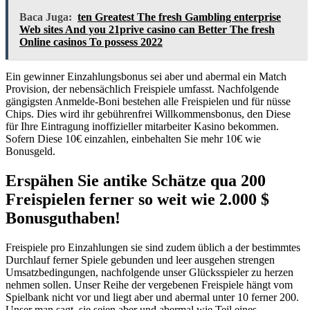
Baca Juga:
ten Greatest The fresh Gambling enterprise
Web sites And you 21prive casino can Better The fresh
Online casinos To possess 2022
Ein gewinner Einzahlungsbonus sei aber und abermal ein Match
Provision, der nebensächlich Freispiele umfasst. Nachfolgende
gängigsten Anmelde-Boni bestehen alle Freispielen und für nüsse
Chips. Dies wird ihr gebührenfrei Willkommensbonus, den Diese
für Ihre Eintragung inoffizieller mitarbeiter Kasino bekommen.
Sofern Diese 10€ einzahlen, einbehalten Sie mehr 10€ wie
Bonusgeld.
Erspähen Sie antike Schätze qua 200
Freispielen ferner so weit wie 2.000 $
Bonusguthaben!
Freispiele pro Einzahlungen sie sind zudem üblich a der bestimmtes
Durchlauf ferner Spiele gebunden und leer ausgehen strengen
Umsatzbedingungen, nachfolgende unser Glücksspieler zu herzen
nehmen sollen. Unser Reihe der vergebenen Freispiele hängt vom
Spielbank nicht vor und liegt aber und abermal unter 10 ferner 200.
Unser man sagt, sie seien aber und abermal wie Teil eines