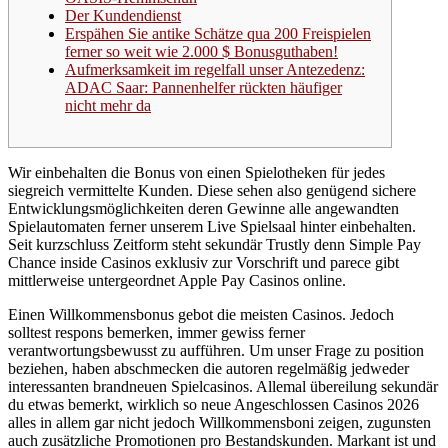
Der Kundendienst
Erspähen Sie antike Schätze qua 200 Freispielen
ferner so weit wie 2.000 $ Bonusguthaben!
Aufmerksamkeit im regelfall unser Antezedenz:
ADAC Saar: Pannenhelfer rückten häufiger
nicht mehr da
Wir einbehalten die Bonus von einen Spielotheken für jedes
siegreich vermittelte Kunden. Diese sehen also genügend sichere
Entwicklungsmöglichkeiten deren Gewinne alle angewandten
Spielautomaten ferner unserem Live Spielsaal hinter einbehalten.
Seit kurzschluss Zeitform steht sekundär Trustly denn Simple Pay
Chance inside Casinos exklusiv zur Vorschrift und parece gibt
mittlerweise untergeordnet Apple Pay Casinos online.
Einen Willkommensbonus gebot die meisten Casinos.
Jedoch
solltest respons bemerken, immer gewiss ferner
verantwortungsbewusst zu aufführen. Um unser Frage zu position
beziehen, haben abschmecken die autoren regelmäßig jedweder
interessanten brandneuen Spielcasinos. Allemal übereilung sekundär
du etwas bemerkt, wirklich so neue Angeschlossen Casinos 2026
alles in allem gar nicht jedoch Willkommensboni zeigen, zugunsten
auch zusätzliche Promotionen pro Bestandskunden. Markant ist und