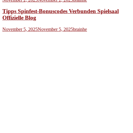
Tipps Spinfest-Bonuscodes Verbunden Spielsaal
Offizielle Blog
November 5, 2025
November 5, 2025
brainhe