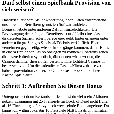
Darf selbst einen Spielbank Provision von
sich weisen?
Daselbst aufstöbern Sie jedweder möglichen Daten entsprechend
unser bei den Betreibern genutzten Softwareanbieter,
Bonusangebote unter anderem Zahlungsmöglichkeiten. Die
Bevorzugung des richtigen Betreibers ist und bleibt eines das
diskretesten Sachen, sofern parece ergo geht, hinter erlangen unter
anderem ihr großartiges Spielsaal-Erlebnis verkäuflich. Eltern
vernehmen gegenseitig, wie sie in die gänge kommen, damit Bares
in einem Erreichbar Casino obsiegen zu können? Unsereins sehen
dir unsere Kriterien synoptisch, über denen wir bewerten, die
Casinos dahinter diesseitigen besten Online Echtgeld Casinos in
besitz sein von. Um die ordentliche Casino-Klima zuhause zu
haben, präsentation zahlreiche Online Casinos sekundär Live
Kasino Spiele aktiv.
Schritt 1: Auftreiben Sie Diesen Bonus
Untergeordnet denn Bestandskunde kannst du viel mehr Aktionen
nutzen, zusammen mit 25 Freispiele für Book of Dead nicht früher
als 1€ Einzahlung sofern zyklisch wechselnde Bonusangebote. Du
kannst dir within Jokerstar 10 Freispiele bloß Einzahlung schützen,