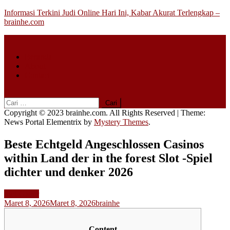
Skip
Informasi Terkini Judi Online Hari Ini, Kabar Akurat Terlengkap –
to
brainhe.com
content
Beranda
About
Contact
Cari
untuk:
Copyright © 2023 brainhe.com. All Rights Reserved
|
Theme:
News Portal Elementrix by
Mystery Themes
.
Beste Echtgeld Angeschlossen Casinos
within Land der in the forest Slot -Spiel
dichter und denker 2026
Slot Gacor
Maret 8, 2026
Maret 8, 2026
brainhe
Content