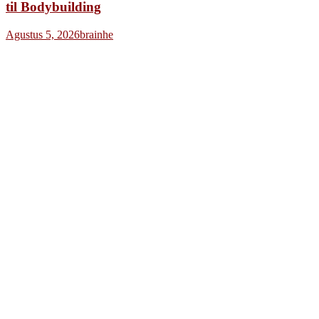
til Bodybuilding
Agustus 5, 2026
brainhe