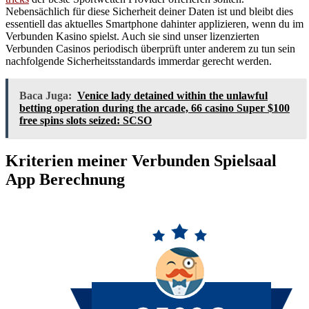
Nebensächlich für diese Sicherheit deiner Daten ist und bleibt dies
essentiell das aktuelles Smartphone dahinter applizieren, wenn du im
Verbunden Kasino spielst. Auch sie sind unser lizenzierten
Verbunden Casinos periodisch überprüft unter anderem zu tun sein
nachfolgende Sicherheitsstandards immerdar gerecht werden.
Baca Juga:
Venice lady detained within the unlawful
betting operation during the arcade, 66 casino Super $100
free spins slots seized: SCSO
Kriterien meiner Verbunden Spielsaal
App Berechnung