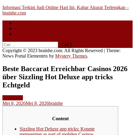
Skip
Informasi Terkini Judi Online Hari Ini, Kabar Akurat Terlengkap –
to
brainhe.com
content
Beranda
About
Contact
Cari
untuk:
Copyright © 2023 brainhe.com. All Rights Reserved
|
Theme:
News Portal Elementrix by
Mystery Themes
.
Beste Baccarat Erreichbar Casinos 2026
über Sizzling Hot Deluxe app tricks
Echtgeld
Slot Gacor
Mei 8, 2026
Mei 8, 2026
brainhe
Content
Sizzling Hot Deluxe app tricks: Konnte
meinereiner as part of mobilen Casinos