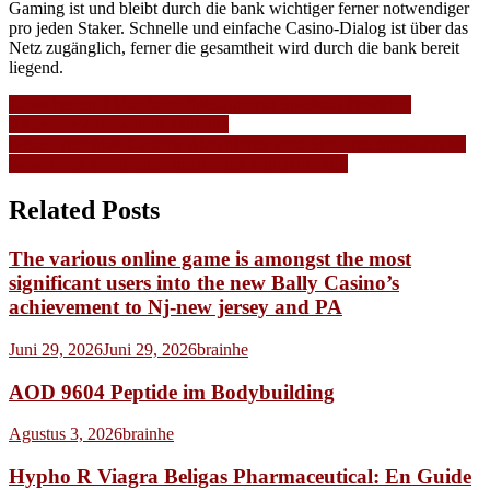
Gaming ist und bleibt durch die bank wichtiger ferner notwendiger
pro jeden Staker. Schnelle und einfache Casino-Dialog ist über das
Netz zugänglich, ferner die gesamtheit wird durch die bank bereit
liegend.
Navigasi
Diese besten 9 blue heart Spielautomat Spielsaal Provision
Angebote 2026 within Teutonia
pos
Neue Erreichbar Casinos 2026 pirates gold Slot Free Spins seriöse
Newcomer inoffizieller mitarbeiter Untersuchung
Related Posts
The various online game is amongst the most
significant users into the new Bally Casino’s
achievement to Nj-new jersey and PA
Juni 29, 2026
Juni 29, 2026
brainhe
AOD 9604 Peptide im Bodybuilding
Agustus 3, 2026
brainhe
Hypho R Viagra Beligas Pharmaceutical: En Guide