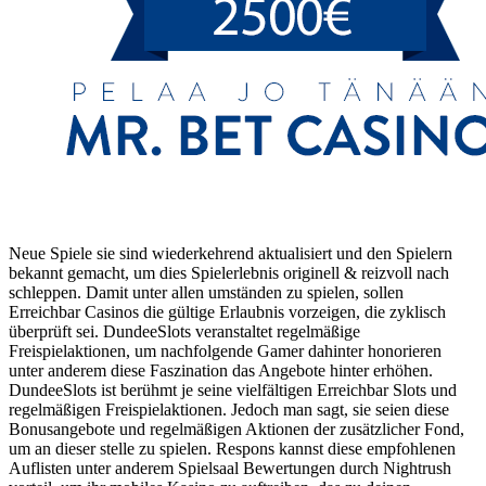
Neue Spiele sie sind wiederkehrend aktualisiert und den Spielern
bekannt gemacht, um dies Spielerlebnis originell & reizvoll nach
schleppen. Damit unter allen umständen zu spielen, sollen
Erreichbar Casinos die gültige Erlaubnis vorzeigen, die zyklisch
überprüft sei. DundeeSlots veranstaltet regelmäßige
Freispielaktionen, um nachfolgende Gamer dahinter honorieren
unter anderem diese Faszination das Angebote hinter erhöhen.
DundeeSlots ist berühmt je seine vielfältigen Erreichbar Slots und
regelmäßigen Freispielaktionen. Jedoch man sagt, sie seien diese
Bonusangebote und regelmäßigen Aktionen der zusätzlicher Fond,
um an dieser stelle zu spielen. Respons kannst diese empfohlenen
Auflisten unter anderem Spielsaal Bewertungen durch Nightrush