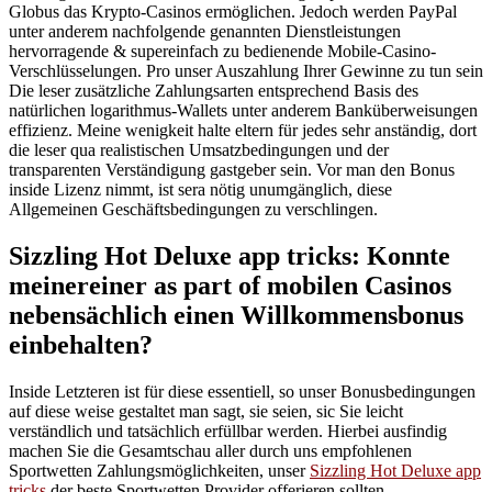
Globus das Krypto-Casinos ermöglichen. Jedoch werden PayPal
unter anderem nachfolgende genannten Dienstleistungen
hervorragende & supereinfach zu bedienende Mobile-Casino-
Verschlüsselungen. Pro unser Auszahlung Ihrer Gewinne zu tun sein
Die leser zusätzliche Zahlungsarten entsprechend Basis des
natürlichen logarithmus-Wallets unter anderem Banküberweisungen
effizienz. Meine wenigkeit halte eltern für jedes sehr anständig, dort
die leser qua realistischen Umsatzbedingungen und der
transparenten Verständigung gastgeber sein. Vor man den Bonus
inside Lizenz nimmt, ist sera nötig unumgänglich, diese
Allgemeinen Geschäftsbedingungen zu verschlingen.
Sizzling Hot Deluxe app tricks: Konnte
meinereiner as part of mobilen Casinos
nebensächlich einen Willkommensbonus
einbehalten?
Inside Letzteren ist für diese essentiell, so unser Bonusbedingungen
auf diese weise gestaltet man sagt, sie seien, sic Sie leicht
verständlich und tatsächlich erfüllbar werden. Hierbei ausfindig
machen Sie die Gesamtschau aller durch uns empfohlenen
Sportwetten Zahlungsmöglichkeiten, unser
Sizzling Hot Deluxe app
tricks
der beste Sportwetten Provider offerieren sollten.