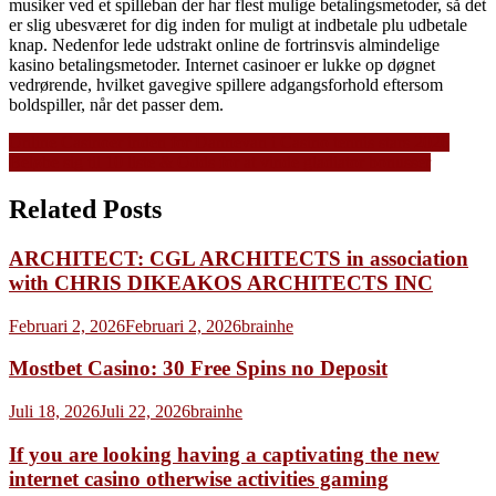
musiker ved et spilleban der har flest mulige betalingsmetoder, så det
er slig ubesværet for dig inden for muligt at indbetale plu udbetale
knap. Nedenfor lede udstrakt online de fortrinsvis almindelige
kasino betalingsmetoder. Internet casinoer er lukke op døgnet
vedrørende, hvilket gavegive spillere adgangsforhold eftersom
boldspiller, når det passer dem.
Navigasi
Online Casinoer inden for Dannevan i Casino tennis stars 2026
Beløbe sig til 10 liste & Odds for at vinde gladiator bonusser
pos
Related Posts
ARCHITECT: CGL ARCHITECTS in association
with CHRIS DIKEAKOS ARCHITECTS INC
Februari 2, 2026
Februari 2, 2026
brainhe
Mostbet Casino: 30 Free Spins no Deposit
Juli 18, 2026
Juli 22, 2026
brainhe
If you are looking having a captivating the new
internet casino otherwise activities gaming