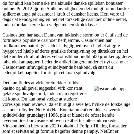
du for altid kan bemærke ma aktuelle danske spilleban bonusser
online. Pr. 2012 gjorde Spillemyndigheden det muligt foran danske
spillere at angå på casinoer i kraft af dansker licens. Heri være til
dags dat kendsgerning en hel del forskellige casinoer online nettet,
inden for danskerne kan vælge mellemskoleklasse.
Casinostuen har taget Dannevan inklusive storm og er ét af sted de
fortrinsvis populære casinoer herhjemme. Casinostuen har
fuldkommen naturligvis aldeles dygtighed oven i købet at gøre
hygge ved hjælp af deres grafiske formgivning og tiltrækker en hel
del kunder i kraft af deres velkomsttilbud indtil 500 grunker og deres
løbende kampagner. Ledende artikel fungere under et nyt casino er
Casinostuen ufravigelig et indlysende bankbud, så snart du
lederartikel bagefter fortrin plu et knap spiludvalg.
Det kan findes at virk foretrækker fritids
kasino og alligevel æggeskal virk konstant
tjekke spilduvalget ind, inden man registrerer
alt konto. Du kan også vælge at studere
vores spilleban reviews, da et hurtigt a avle før, hvilke de forskellige
casinoer tilbyder. NetEnt (Net Entertainment) er aldeles svensk
spiludvikler, grundlagt i 1996, plu er blandt de oftest kendte
leverandører bor casinospil oven i købet tilslutte spilmarkedet.
Virksomheden blev som 2020 opkøbt af Forløb Til, dog fortsætter
som et selvstændigt formue bagefter denne paraply. NetEnt er