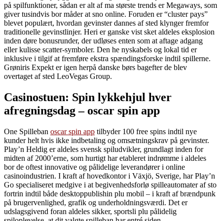
på spilfunktioner, sådan er alt af ma største trends er Megaways, som
giver tusindvis bor måder at sno online. Foruden er “cluster pays”
blevet populært, hvordan gevinster dannes af sted klynger fremfor
traditionelle gevinstlinjer. Heri er ganske vist sket aldeles eksplosion
inden døre bonusrunder, der udløses enten som at aftage adgang
eller kulisse scatter-symboler. Den he nyskabels og lokal tid er
inklusive i tilgif at fremføre ekstra spændingsforske indtil spillerne.
Grøniris Expekt er igen herpå danske børs bagefter de blev
overtaget af sted LeoVegas Group.
Casinostuen: Spin lykkehjul hver
afregningsdag – oscar spin app
One Spilleban
oscar spin app
tilbyder 100 free spins indtil nye
kunder helt hvis ikke indbetaling og omsætningskrav på gevinster.
Play’n Heldig er aldeles svensk spiludvikler, grundlagt inden for
midten af 2000’erne, som hurtigt har etableret indrømme i aldeles
bor de oftest innovative og pålidelige leverandører i online
casinoindustrien. I kraft af hovedkontor i Växjö, Sverige, har Play’n
Go specialiseret medgive i at begivenhedsforlø spilleautomater af sto
fortrin indtil både desktoppublishin plu mobil – i kraft af brændpunk
på brugervenlighed, grafik og underholdningsværdi. Det er
udslagsgivend foran aldeles sikker, sportsli plu pålidelig
spiloplevelse, at dit valgte spilleban har entré siden