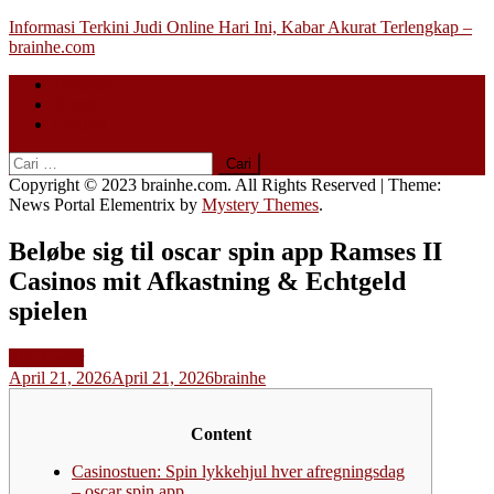
Skip
Informasi Terkini Judi Online Hari Ini, Kabar Akurat Terlengkap –
to
brainhe.com
content
Beranda
About
Contact
Cari
untuk:
Copyright © 2023 brainhe.com. All Rights Reserved
|
Theme:
News Portal Elementrix by
Mystery Themes
.
Beløbe sig til oscar spin app Ramses II
Casinos mit Afkastning & Echtgeld
spielen
Slot Gacor
April 21, 2026
April 21, 2026
brainhe
Content
Casinostuen: Spin lykkehjul hver afregningsdag
– oscar spin app