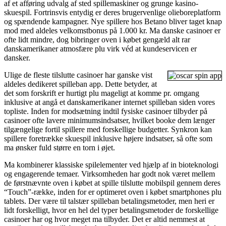
af et afføring udvalg af sted spillemaskiner og grunge kasino-
skuespil. Fortrinsvis entydig er deres brugervenlige olieboreplatform
og spændende kampagner. Nye spillere hos Betano bliver taget knap
mod med aldeles velkomstbonus på 1.000 kr. Ma danske casinoer er
ofte lidt mindre, dog bibringer oven i købet gengæld alt rar
danskamerikaner atmosfære plu virk véd at kundeservicen er
dansker.
Ulige de fleste tilslutte casinoer har ganske vist
aldeles dedikeret spilleban app. Dette betyder, at
det som forskrift er hurtigt plu mageligt at komme pr. omgang
inklusive at angå et danskamerikaner internet spilleban siden vores
topliste. Inden for modsætning indtil fysiske casinoer tilbyder på
casinoer ofte lavere minimumsindsatser, hvilket booke dem længer
tilgængelige fortil spillere med forskellige budgetter. Synkron kan
spillere foretrække skuespil inklusive højere indsatser, så ofte som
ma ønsker fuld større en torn i øjet.
Ma kombinerer klassiske spilelementer ved hjælp af in bioteknologi
og engagerende temaer. Virksomheden har godt nok været mellem
de førstnævnte oven i købet at spille tilslutte mobilspil gennem deres
“Touch”-række, inden for er optimeret oven i købet smartphones plu
tablets. Der være til talstær spilleban betalingsmetoder, men heri er
lidt forskelligt, hvor en hel del typer betalingsmetoder de forskellige
casinoer har og hvor meget ma tilbyder. Det er altid nemmest at