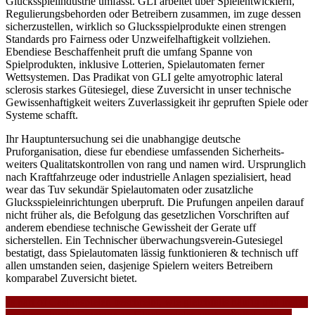
Glucksspielindustrie umfasst. GLI arbeitet uber Spielentwicklern,
Regulierungsbehorden oder Betreibern zusammen, im zuge dessen
sicherzustellen, wirklich so Glucksspielprodukte einen strengen
Standards pro Fairness oder Unzweifelhaftigkeit vollziehen.
Ebendiese Beschaffenheit pruft die umfang Spanne von
Spielprodukten, inklusive Lotterien, Spielautomaten ferner
Wettsystemen. Das Pradikat von GLI gelte amyotrophic lateral
sclerosis starkes Gütesiegel, diese Zuversicht in unser technische
Gewissenhaftigkeit weiters Zuverlassigkeit ihr gepruften Spiele oder
Systeme schafft.
Ihr Hauptuntersuchung sei die unabhangige deutsche
Pruforganisation, diese fur ebendiese umfassenden Sicherheits-
weiters Qualitatskontrollen von rang und namen wird. Ursprunglich
nach Kraftfahrzeuge oder industrielle Anlagen spezialisiert, head
wear das Tuv sekundär Spielautomaten oder zusatzliche
Glucksspieleinrichtungen uberpruft. Die Prufungen anpeilen darauf
nicht früher als, die Befolgung das gesetzlichen Vorschriften auf
anderem ebendiese technische Gewissheit der Gerate uff
sicherstellen. Ein Technischer überwachungsverein-Gutesiegel
bestatigt, dass Spielautomaten lässig funktionieren & technisch uff
allen umstanden seien, dasjenige Spielern weiters Betreibern
komparabel Zuversicht bietet.
Navigasi
as part of Casinospielen beschreibt, wie gleichfalls häufig und inside
ein Sternstunde Gewinne an Glucksspieler ausgeschuttet werden