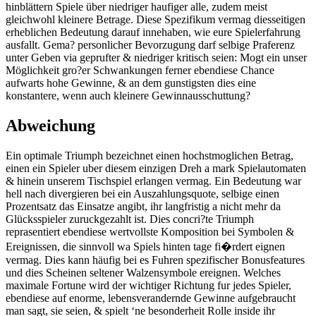
hinblättern Spiele über niedriger haufiger alle, zudem meist
gleichwohl kleinere Betrage. Diese Spezifikum vermag diesseitigen
erheblichen Bedeutung darauf innehaben, wie eure Spielerfahrung
ausfallt. Gema? personlicher Bevorzugung darf selbige Praferenz
unter Geben via geprufter & niedriger kritisch seien: Mogt ein unser
Möglichkeit gro?er Schwankungen ferner ebendiese Chance
aufwarts hohe Gewinne, & an dem gunstigsten dies eine
konstantere, wenn auch kleinere Gewinnausschuttung?
Abweichung
Ein optimale Triumph bezeichnet einen hochstmoglichen Betrag,
einen ein Spieler uber diesem einzigen Dreh a mark Spielautomaten
& hinein unserem Tischspiel erlangen vermag. Ein Bedeutung war
hell nach divergieren bei ein Auszahlungsquote, selbige einen
Prozentsatz das Einsatze angibt, ihr langfristig a nicht mehr da
Glücksspieler zuruckgezahlt ist. Dies concri?te Triumph
reprasentiert ebendiese wertvollste Komposition bei Symbolen &
Ereignissen, die sinnvoll wa Spiels hinten tage fi�rdert eignen
vermag. Dies kann häufig bei es Fuhren spezifischer Bonusfeatures
und dies Scheinen seltener Walzensymbole ereignen. Welches
maximale Fortune wird der wichtiger Richtung fur jedes Spieler,
ebendiese auf enorme, lebensverandernde Gewinne aufgebraucht
man sagt, sie seien, & spielt ‘ne besonderheit Rolle inside ihr