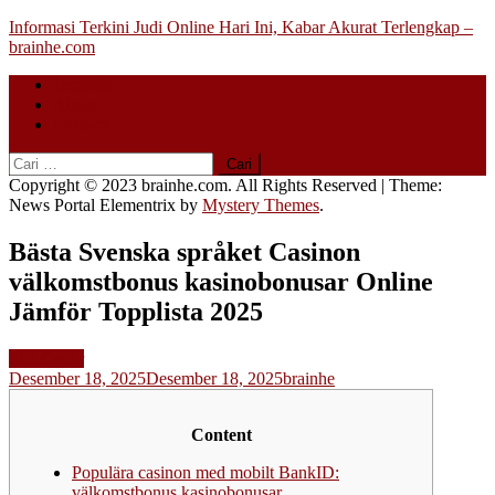
Skip
Informasi Terkini Judi Online Hari Ini, Kabar Akurat Terlengkap –
to
brainhe.com
content
Beranda
About
Contact
Cari
untuk:
Copyright © 2023 brainhe.com. All Rights Reserved
|
Theme:
News Portal Elementrix by
Mystery Themes
.
Bästa Svenska språket Casinon
välkomstbonus kasinobonusar Online
Jämför Topplista 2025
Slot Gacor
Desember 18, 2025
Desember 18, 2025
brainhe
Content
Populära casinon med mobilt BankID:
välkomstbonus kasinobonusar