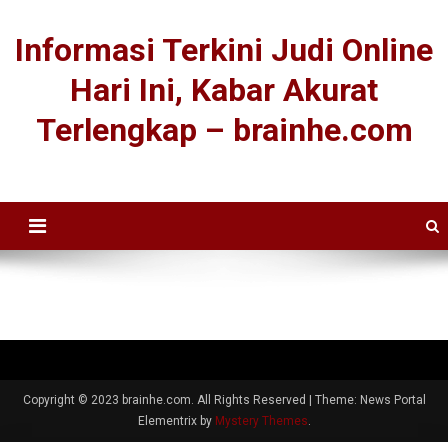
Informasi Terkini Judi Online
Hari Ini, Kabar Akurat
Terlengkap – brainhe.com
Copyright © 2023 brainhe.com. All Rights Reserved
|
Theme: News Portal
Elementrix by
Mystery Themes
.