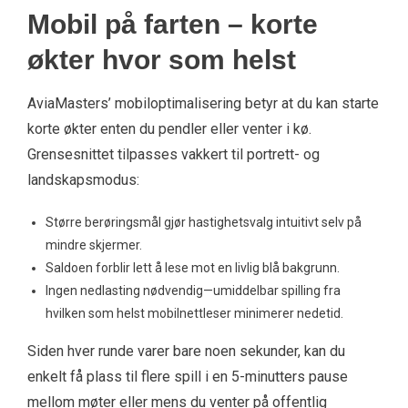
Mobil på farten – korte
økter hvor som helst
AviaMasters’ mobiloptimalisering betyr at du kan starte
korte økter enten du pendler eller venter i kø.
Grensesnittet tilpasses vakkert til portrett- og
landskapsmodus:
Større berøringsmål gjør hastighetsvalg intuitivt selv på
mindre skjermer.
Saldoen forblir lett å lese mot en livlig blå bakgrunn.
Ingen nedlasting nødvendig—umiddelbar spilling fra
hvilken som helst mobilnettleser minimerer nedetid.
Siden hver runde varer bare noen sekunder, kan du
enkelt få plass til flere spill i en 5-minutters pause
mellom møter eller mens du venter på offentlig