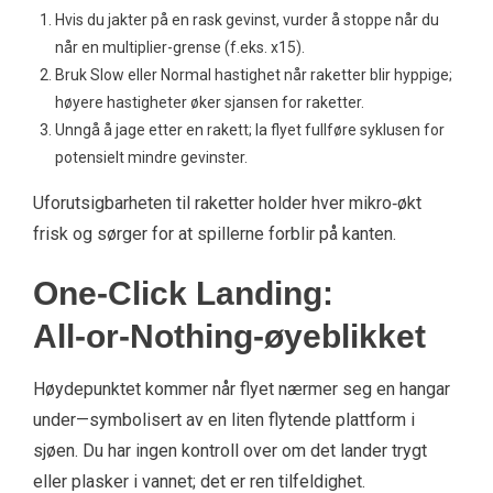
Hvis du jakter på en rask gevinst, vurder å stoppe når du
når en multiplier-grense (f.eks. x15).
Bruk Slow eller Normal hastighet når raketter blir hyppige;
høyere hastigheter øker sjansen for raketter.
Unngå å jage etter en rakett; la flyet fullføre syklusen for
potensielt mindre gevinster.
Uforutsigbarheten til raketter holder hver mikro‑økt
frisk og sørger for at spillerne forblir på kanten.
One‑Click Landing:
All‑or‑Nothing-øyeblikket
Høydepunktet kommer når flyet nærmer seg en hangar
under—symbolisert av en liten flytende plattform i
sjøen. Du har ingen kontroll over om det lander trygt
eller plasker i vannet; det er ren tilfeldighet.