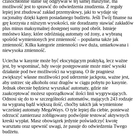
czasochłonnie stanie się odgrywał w tej samej maszynie, ma
możliwość jest to sprawić do odwiedzenia znudzenia. Z reguły
lepiej jest zbudować zakład przemysłowy, jaki to wydaje się
racjonalny dzięki kątem posiadanego budżetu. Jeśli Twój finanse na
grę korzysta z niższym wysokości, nie doradzamy stawiać zakładów
plus minus maksymalnej dostępnej sumy pod obrót. Istnieje
mnóstwo klasy, które odróżniają automaty od żony, a wybraną
spośród wymienionych jest zmienność – popularna także jak
zmienność. Kilku kategorie zmienności owe duża, umiarkowana i
niewysoka zmienność.
Uciecha w kasynie może być ekscytującym praktyką, lecz ważne
jest, by wspominać, hdy swoje postępowanie może mieć wysoki
działanie pod twe możliwości na wygraną. O ile pragniesz
zwiększyć własne możliwości pod uderzenie jackpota, ważne jest,
aby ustrzec się alkoholu oraz dragów w ciągu pobytu po kasynie.
Jednak obecnie będziesz wyszukać automaty, gdzie nie
zaakceptować możesz uporządkować ilości linii wygrywających.
Odnosi się do to w szczególności automatów, mających 243 rodzaje
na wygraną bądź większą ilość, choćby takich jak wymienione
wcześniej automaty MegaWays. O tyle lepiej dla ciebie, ponieważ
odrzucić zamierzasz zobligowany podwójnie testować aktywnych
kreski wypłat. Masz obowiązek jedynie poświadczyć kwotę
warsztatu oraz upewnić uwagi, że pasuje do odwiedzenia Twego
budżetu.