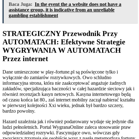
Baca Juga:
In the event the a website does not have a
assistance group, it is indicative from an unreliable
gambling establishment
STRATEGICZNY Przewodnik Przy
AUTOMATACH: Efektywne Strategie
WYGRYWANIA W AUTOMATACH
Przez internet
Dane umieszczone w play-fortune.pl są poświęcone tylko i
wyłącznie do zamiarów rozrywkowych. Owo schludno
informacyjna strona, która nie zaakceptować angażuje żadnych
zakładów, specjalizująca baczności w całej hazardzie sieciowy jak i
również recenzjach kasyn netowych. Kasyna internetowego będą
od czasu końca lat 80., zaś internet mobilny zaczął nabierać kształtu
w pierwszej kolejności Xxi wieku, jednak był bardzo szczery,
bardzo powolny.
Hazard uzależnia jak i również podarowany wydaje się jedynie dla
ludzi pełnoletnich. Portal WygranaOnline zaleca stosowanie praw
odpowiedzialnej rozrywki. Fascynujące owo, wówczas gdy
zwycięzcy trzymają się osobiście wraz z nagłą metamorfozą fortuny.