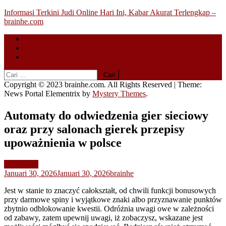
Skip
Informasi Terkini Judi Online Hari Ini, Kabar Akurat Terlengkap –
to
brainhe.com
content
Beranda
About
Contact
Cari
untuk:
Copyright © 2023 brainhe.com. All Rights Reserved
|
Theme:
News Portal Elementrix by
Mystery Themes
.
Automaty do odwiedzenia gier sieciowy
oraz przy salonach gierek przepisy
upoważnienia w polsce
Slot Gacor
Januari 30, 2026
Januari 30, 2026
brainhe
Jest w stanie to znaczyć całokształt, od chwili funkcji bonusowych
przy darmowe spiny i wyjątkowe znaki albo przyznawanie punktów
zbytnio odblokowanie kwestii. Odróżnia uwagi owe w zależności
od zabawy, zatem upewnij uwagi, iż zobaczysz, wskazane jest