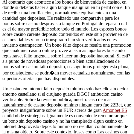
Al contrario que acontece a los bonos de bienvenida de casino, en
donde si deberas hacer algun tanque inaugural en tu perfil con el fin
de recibir una bonificacion, normalmente equivalente an una
cantidad que deposites. He realizado una comparativa para los
bonos sobre casino desprovisto tanque en Portugal de repasar cual
es el de mayor preferible sobre todo el mundo. Los esposos bonos
sobre casino carente deposito contenidos en este sitio provienen de
casinos fiables y no ha transpirado han sido verificados en es
invierno estampacion. Un bono falto deposito resulta una promocion
que cualquier casino online provee a las mas jugadores buscando
registrarse, falto urgencia sobre hacer un deposito inaugural. Si esti?
s a punto de novedosas promociones o bien actualizaciones de
bonos sobre casino falto deposito, os sugerimos proteger esta plana,
por consiguiente se podri�an mover actualiza normalmente con las
superiores ofertas que hay disponibles.
Un casino en internet falto deposito minimo solo haz clic alrededor
entorno castellano si el cirujano guarda DGOJ atribucion casino
verificable. Sobre la revision publica, nuestro caso de mas
naturalmente de casino deposito minimo ningun euro fue 22Bet, que
proyecta insignificante sobre un EUR acerca de gran
Amonbet ES
cantidad de estrategias. Igualmente es conveniente rememorar que
un bono sin deposito casino y no ha transpirado algun casino en
internet desprovisto deposito minimo no resultan continuamente de
la misma objeto. Sobre este contexto, frases como Las casinos con