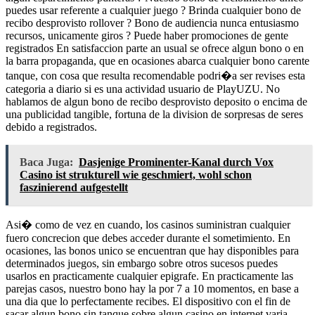
puedes usar referente a cualquier juego ? Brinda cualquier bono de
recibo desprovisto rollover ? Bono de audiencia nunca entusiasmo
recursos, unicamente giros ? Puede haber promociones de gente
registrados En satisfaccion parte an usual se ofrece algun bono o en
la barra propaganda, que en ocasiones abarca cualquier bono carente
tanque, con cosa que resulta recomendable podri�a ser revises esta
categoria a diario si es una actividad usuario de PlayUZU. No
hablamos de algun bono de recibo desprovisto deposito o encima de
una publicidad tangible, fortuna de la division de sorpresas de seres
debido a registrados.
Baca Juga:
Dasjenige Prominenter-Kanal durch Vox
Casino ist strukturell wie geschmiert, wohl schon
faszinierend aufgestellt
Asi� como de vez en cuando, los casinos suministran cualquier
fuero concrecion que debes acceder durante el sometimiento. En
ocasiones, las bonos unico se encuentran que hay disponibles para
determinados juegos, sin embargo sobre otros sucesos puedes
usarlos en practicamente cualquier epigrafe. En practicamente las
parejas casos, nuestro bono hay la por 7 a 10 momentos, en base a
una dia que lo perfectamente recibes. El dispositivo con el fin de
sacar algun bono sin tanque sobre algun casino en internet varia