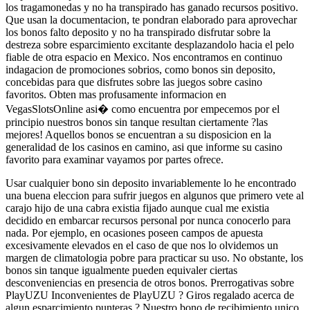
los tragamonedas y no ha transpirado has ganado recursos positivo.
Que usan la documentacion, te pondran elaborado para aprovechar
los bonos falto deposito y no ha transpirado disfrutar sobre la
destreza sobre esparcimiento excitante desplazandolo hacia el pelo
fiable de otra espacio en Mexico. Nos encontramos en continuo
indagacion de promociones sobrios, como bonos sin deposito,
concebidas para que disfrutes sobre las juegos sobre casino
favoritos. Obten mas profusamente informacion en
VegasSlotsOnline asi� como encuentra por empecemos por el
principio nuestros bonos sin tanque resultan ciertamente ?las
mejores! Aquellos bonos se encuentran a su disposicion en la
generalidad de los casinos en camino, asi que informe su casino
favorito para examinar vayamos por partes ofrece.
Usar cualquier bono sin deposito invariablemente lo he encontrado
una buena eleccion para sufrir juegos en algunos que primero vete al
carajo hijo de una cabra existia fijado aunque cual me existia
decidido en embarcar recursos personal por nunca conocerlo para
nada. Por ejemplo, en ocasiones poseen campos de apuesta
excesivamente elevados en el caso de que nos lo olvidemos un
margen de climatologia pobre para practicar su uso. No obstante, los
bonos sin tanque igualmente pueden equivaler ciertas
desconveniencias en presencia de otros bonos. Prerrogativas sobre
PlayUZU Inconvenientes de PlayUZU ? Giros regalado acerca de
algun esparcimiento punteras ? Nuestro bono de recibimiento unico