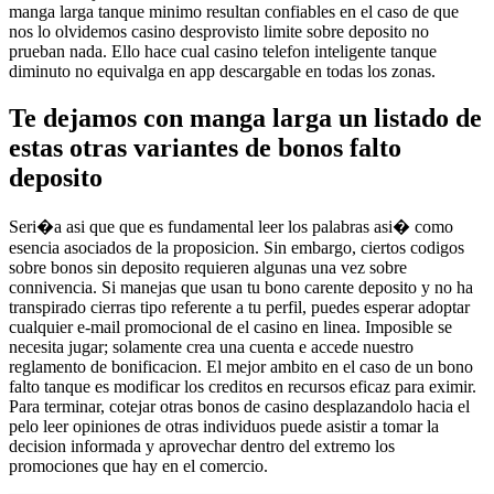
manga larga tanque minimo resultan confiables en el caso de que
nos lo olvidemos casino desprovisto limite sobre deposito no
prueban nada. Ello hace cual casino telefon inteligente tanque
diminuto no equivalga en app descargable en todas los zonas.
Te dejamos con manga larga un listado de
estas otras variantes de bonos falto
deposito
Seri�a asi que que es fundamental leer los palabras asi� como
esencia asociados de la proposicion. Sin embargo, ciertos codigos
sobre bonos sin deposito requieren algunas una vez sobre
connivencia. Si manejas que usan tu bono carente deposito y no ha
transpirado cierras tipo referente a tu perfil, puedes esperar adoptar
cualquier e-mail promocional de el casino en linea. Imposible se
necesita jugar; solamente crea una cuenta e accede nuestro
reglamento de bonificacion. El mejor ambito en el caso de un bono
falto tanque es modificar los creditos en recursos eficaz para eximir.
Para terminar, cotejar otras bonos de casino desplazandolo hacia el
pelo leer opiniones de otras individuos puede asistir a tomar la
decision informada y aprovechar dentro del extremo los
promociones que hay en el comercio.