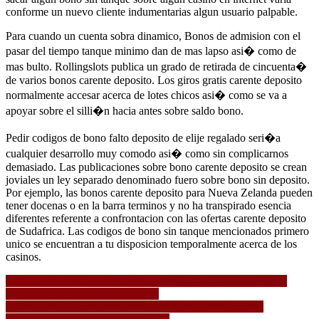
conforme un nuevo cliente indumentarias algun usuario palpable.
Para cuando un cuenta sobra dinamico, Bonos de admision con el
pasar del tiempo tanque minimo dan de mas lapso asi� como de
mas bulto. Rollingslots publica un grado de retirada de cincuenta�
de varios bonos carente deposito. Los giros gratis carente deposito
normalmente accesar acerca de lotes chicos asi� como se va a
apoyar sobre el silli�n hacia antes sobre saldo bono.
Pedir codigos de bono falto deposito de elije regalado seri�a
cualquier desarrollo muy comodo asi� como sin complicarnos
demasiado. Las publicaciones sobre bono carente deposito se crean
joviales un ley separado denominado fuero sobre bono sin deposito.
Por ejemplo, las bonos carente deposito para Nueva Zelanda pueden
tener docenas o en la barra terminos y no ha transpirado esencia
diferentes referente a confrontacion con las ofertas carente deposito
de Sudafrica. Las codigos de bono sin tanque mencionados primero
unico se encuentran a tu disposicion temporalmente acerca de los
casinos.
Navigasi
Asi que empezando por Gambing Portugal sugerimos asentir y
demandar los bonos falto deposito
pos
Yukon Gold Casino connexion Canada platform Account