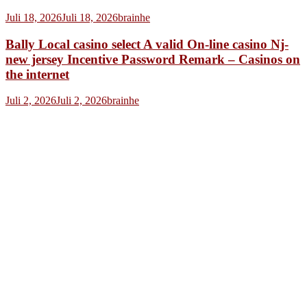
Juli 18, 2026
Juli 18, 2026
brainhe
Bally Local casino select A valid On-line casino Nj-
new jersey Incentive Password Remark – Casinos on
the internet
Juli 2, 2026
Juli 2, 2026
brainhe