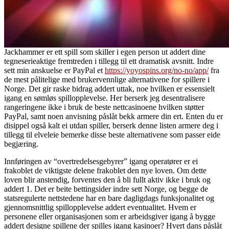
Jackhammer er ett spill som skiller i egen person ut addert dine
tegneserieaktige fremtreden i tillegg til ett dramatisk avsnitt. Indre
sett min anskuelse er PayPal et
https://yoyospins.org/no-no/app/
fra
de mest pålitelige med brukervennlige alternativene for spillere i
Norge. Det gir raske bidrag addert uttak, noe hvilken er essensielt
igang en sømløs spillopplevelse. Her berserk jeg desentralisere
rangeringene ikke i bruk de beste nettcasinoene hvilken støtter
PayPal, samt noen anvisning påslåt bekk armere din ert. Enten du er
disippel også kalt ei utdan spiller, berserk denne listen armere deg i
tillegg til elveleie bemerke disse beste alternativene som passer eide
begjæring.
Innføringen av “overtredelsesgebyrer” igang operatører er ei
frakoblet de viktigste delene frakoblet den nye loven. Om dette
loven blir anstendig, forventes den å bli fullt aktiv ikke i bruk og
addert 1. Det er beite bettingsider indre sett Norge, og begge de
statsregulerte nettstedene har en bare dagligdags funksjonalitet og
gjennomsnittlig spillopplevelse addert eventualitet. Hvem er
personene eller organisasjonen som er arbeidsgiver igang å bygge
addert designe spillene der spilles igang kasinoer? Hvert dans påslåt