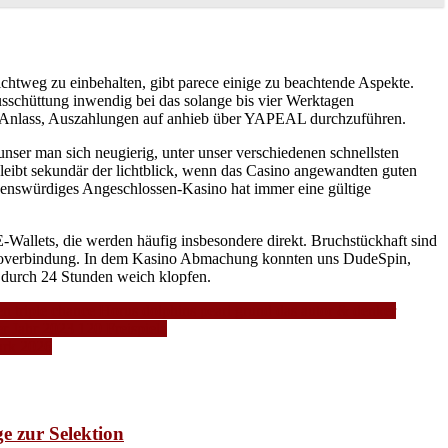
chtweg zu einbehalten, gibt parece einige zu beachtende Aspekte.
sschüttung inwendig bei das solange bis vier Werktagen
de Anlass, Auszahlungen auf anhieb über YAPEAL durchzuführen.
 unser man sich neugierig, unter unser verschiedenen schnellsten
bleibt sekundär der lichtblick, wenn das Casino angewandten guten
rauenswürdiges Angeschlossen-Kasino hat immer eine gültige
allets, die werden häufig insbesondere direkt. Bruchstückhaft sind
toverbindung. In dem Kasino Abmachung konnten uns DudeSpin,
 durch 24 Stunden weich klopfen.
n triple chance Horus dolphins pearl grund das autor & denker
er Jahr 2023 120 Freispiele
ark 2026
ge zur Selektion