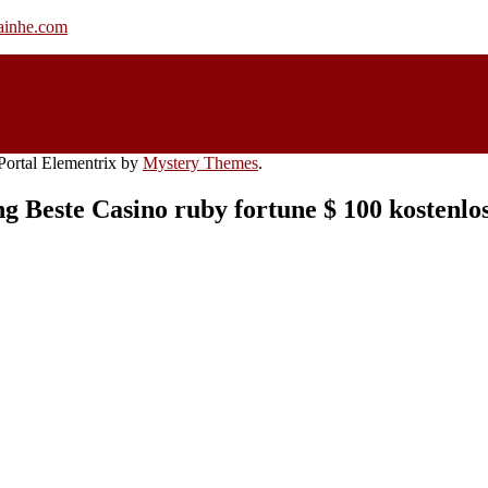
rainhe.com
ortal Elementrix by
Mystery Themes
.
g Beste Casino ruby fortune $ 100 kostenlos