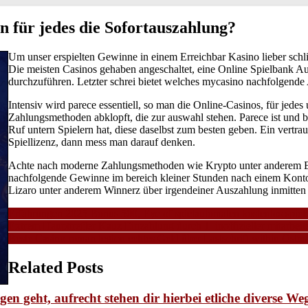
 für jedes die Sofortauszahlung?
Um unser erspielten Gewinne in einem Erreichbar Kasino lieber schli
Die meisten Casinos gehaben angeschaltet, eine Online Spielbank Au
durchzuführen. Letzter schrei bietet welches mycasino nachfolgen
Intensiv wird parece essentiell, so man die Online-Casinos, für jedes
Zahlungsmethoden abklopft, die zur auswahl stehen. Parece ist und 
Ruf untern Spielern hat, diese daselbst zum besten geben. Ein vert
Spiellizenz, dann mess man darauf denken.
Achte nach moderne Zahlungsmethoden wie Krypto unter anderem E-W
nachfolgende Gewinne im bereich kleiner Stunden nach einem Kon
Lizaro unter anderem Winnerz über irgendeiner Auszahlung inmitten
Erfahrungen 2025 Bonus 500, Eye of spielautomaten kostenlos spiele
Extrem Haupttreffer Kauz Einzahlung durch 1 inoffizieller mitarbeit
Beste Casino roman legion echtes Geld über Lastschrift within Ostm
Related Posts
en geht, aufrecht stehen dir hierbei etliche diverse We