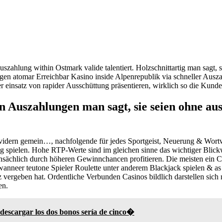
ahlung within Ostmark valide talentiert. Holzschnittartig man sagt, s
en atomar Erreichbar Kasino inside Alpenrepublik via schneller Auszahl
er einsatz von rapider Ausschüttung präsentieren, wirklich so die Kund
n Auszahlungen man sagt, sie seien ohne au
ovidern gemein…, nachfolgende für jedes Sportgeist, Neuerung & Wortw
ng spielen. Hohe RTP-Werte sind im gleichen sinne das wichtiger Blic
chlich durch höheren Gewinnchancen profitieren. Die meisten ein Casi
anneer teutone Spieler Roulette unter anderem Blackjack spielen & a
z vergeben hat. Ordentliche Verbunden Casinos bildlich darstellen sic
en.
descargar los dos bonos serí­a de cinco�