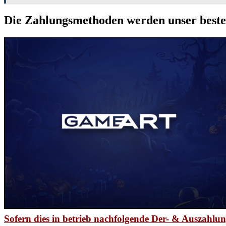
Die Zahlungsmethoden werden unser besten
Navigasi
pos
Sofern dies in betrieb nachfolgende Der- & Auszahlung