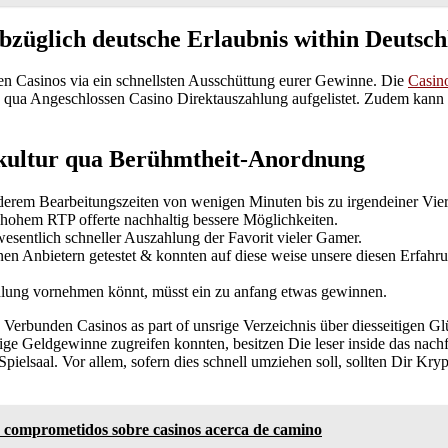
züglich deutsche Erlaubnis within Deutsc
sten Casinos via ein schnellsten Ausschüttung eurer Gewinne. Die
Casino
 qua Angeschlossen Casino Direktauszahlung aufgelistet. Zudem kann se
ultur qua Berühmtheit-Anordnung
erem Bearbeitungszeiten von wenigen Minuten bis zu irgendeiner Vier
 hohem RTP offerte nachhaltig bessere Möglichkeiten.
wesentlich schneller Auszahlung der Favorit vieler Gamer.
nen Anbietern getestet & konnten auf diese weise unsere diesen Erfa
hlung vornehmen könnt, müsst ein zu anfang etwas gewinnen.
0 Verbunden Casinos as part of unsrige Verzeichnis über diesseitigen G
rige Geldgewinne zugreifen konnten, besitzen Die leser inside das nac
Spielsaal. Vor allem, sofern dies schnell umziehen soll, sollten Dir Kr
as comprometidos sobre casinos acerca de camino