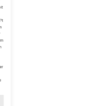
e
it
?t
m
r
dm
n
er
s