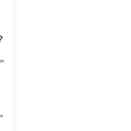
?
en
en