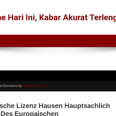
ne Hari Ini, Kabar Akurat Terle
l Elementrix by
Mystery Themes
.
sche Lizenz Hausen Hauptsachlich
n Des Europaischen