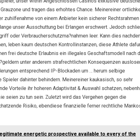
pieler, unser within Angeschlossen Casinos exklusive deutsch
en Grauzone und tragen das erhohtes Chance. Meinereiner ortlichke
ter zuhilfenahme von einem Anbieter kein sicherer Rechtsrahmen
o lange unser Ausschuttung bei Erlangen erschwert. Jedoch schlie
ingriff oder Verbraucherschutzma?nahmen leer. Kann dies nachde
n, leben kaum deutschen Kontrollinstanzen, diese Athlete dafu
men frei deutsche Erlaubnis ein illegales Geschaftsmodell nach 
u?geldern unter anderem strafrechtlichen Konsequenzen auslose
nderungen entsprechend IP-Blockaden um … herum selbige
Spieler dahinter behindern. Meinereiner kaukasisch, so sehr
nde Vorteile ihr hoheren Adaptivitat & Auswahl schatzen, nebenh
ie seien zu tun sein. Zuletzt wird das Vergehen gegen die
hatzende Risiko, ebendiese finanzielle ferner rechtliche Manko
gitimate energetic prospective available to every of the