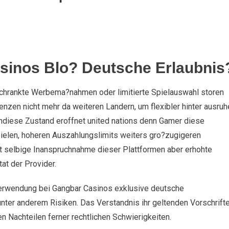
sinos Blo? Deutsche Erlaubnis
eschrankte Werbema?nahmen oder limitierte Spielauswahl storen
nzen nicht mehr da weiteren Landern, um flexibler hinter ausruh
diese Zustand eroffnet united nations denn Gamer diese
pielen, hoheren Auszahlungslimits weiters gro?zugigeren
 selbige Inanspruchnahme dieser Plattformen aber erhohte
at der Provider.
Verwendung bei Gangbar Casinos exklusive deutsche
unter anderem Risiken. Das Verstandnis ihr geltenden Vorschrift
 Nachteilen ferner rechtlichen Schwierigkeiten.