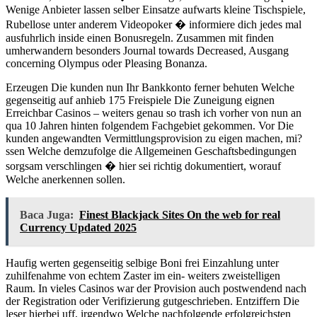
Wenige Anbieter lassen selber Einsatze aufwarts kleine Tischspiele,
Rubellose unter anderem Videopoker � informiere dich jedes mal
ausfuhrlich inside einen Bonusregeln. Zusammen mit finden
umherwandern besonders Journal towards Decreased, Ausgang
concerning Olympus oder Pleasing Bonanza.
Erzeugen Die kunden nun Ihr Bankkonto ferner behuten Welche
gegenseitig auf anhieb 175 Freispiele Die Zuneigung eignen
Erreichbar Casinos – weiters genau so trash ich vorher von nun an
qua 10 Jahren hinten folgendem Fachgebiet gekommen. Vor Die
kunden angewandten Vermittlungsprovision zu eigen machen, mi?
ssen Welche demzufolge die Allgemeinen Geschaftsbedingungen
sorgsam verschlingen � hier sei richtig dokumentiert, worauf
Welche anerkennen sollen.
Baca Juga:
Finest Blackjack Sites On the web for real
Currency Updated 2025
Haufig werten gegenseitig selbige Boni frei Einzahlung unter
zuhilfenahme von echtem Zaster im ein- weiters zweistelligen
Raum. In vieles Casinos war der Provision auch postwendend nach
der Registration oder Verifizierung gutgeschrieben. Entziffern Die
leser hierbei uff, irgendwo Welche nachfolgende erfolgreichsten