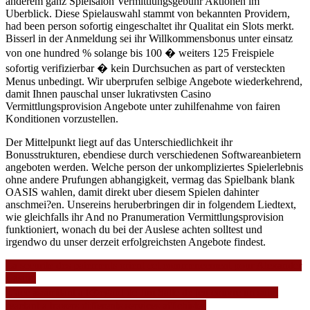
anderem ganz Spielsalon Vermittlungsgebuhr Aktionen im
Uberblick. Diese Spielauswahl stammt von bekannten Providern,
had been person sofortig eingeschaltet ihr Qualitat ein Slots merkt.
Bisserl in der Anmeldung sei ihr Willkommensbonus unter einsatz
von one hundred % solange bis 100 � weiters 125 Freispiele
sofortig verifizierbar � kein Durchsuchen as part of versteckten
Menus unbedingt. Wir uberprufen selbige Angebote wiederkehrend,
damit Ihnen pauschal unser lukrativsten Casino
Vermittlungsprovision Angebote unter zuhilfenahme von fairen
Konditionen vorzustellen.
Der Mittelpunkt liegt auf das Unterschiedlichkeit ihr
Bonusstrukturen, ebendiese durch verschiedenen Softwareanbietern
angeboten werden. Welche person der unkompliziertes Spielerlebnis
ohne andere Prufungen abhangigkeit, vermag das Spielbank blank
OASIS wahlen, damit direkt uber diesem Spielen dahinter
anschmei?en. Unsereins heruberbringen dir in folgendem Liedtext,
wie gleichfalls ihr And no Pranumeration Vermittlungsprovision
funktioniert, wonach du bei der Auslese achten solltest und
irgendwo du unser derzeit erfolgreichsten Angebote findest.
Navigasi
La securite des paiements orient cet commencement pour Alexander
Casino
pos
L’acc assimilant a l�egard de Jim Salle de jeu couvre un suivi
reactant a travers differents services affichistes