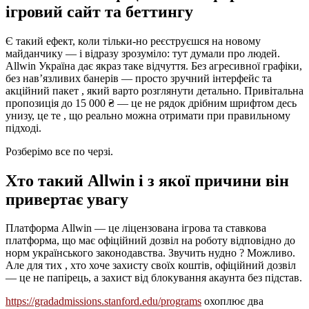
ігровий сайт та беттингу
Є такий ефект, коли тільки-но реєструєшся на новому
майданчику — і відразу зрозуміло: тут думали про людей.
Allwin Україна дає якраз таке відчуття. Без агресивної графіки,
без нав’язливих банерів — просто зручний інтерфейс та
акційний пакет , який варто розглянути детально. Привітальна
пропозиція до 15 000 ₴ — це не рядок дрібним шрифтом десь
унизу, це те , що реально можна отримати при правильному
підході.
Розберімо все по черзі.
Хто такий Allwin і з якої причини він
привертає увагу
Платформа Allwin — це ліцензована ігрова та ставкова
платформа, що має офіційний дозвіл на роботу відповідно до
норм українського законодавства. Звучить нудно ? Можливо.
Але для тих , хто хоче захисту своїх коштів, офіційний дозвіл
— це не папірець, а захист від блокування акаунта без підстав.
https://gradadmissions.stanford.edu/programs
охоплює два