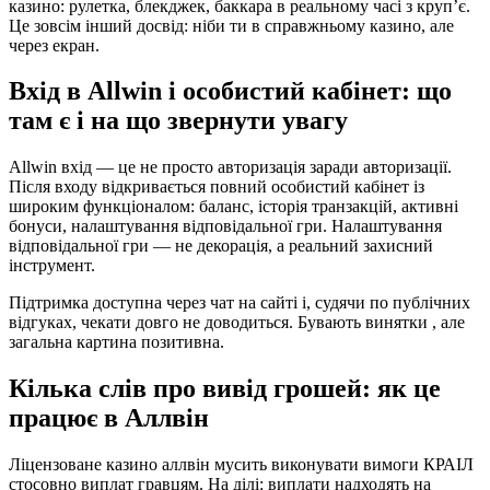
казино: рулетка, блекджек, баккара в реальному часі з крупʼє.
Це зовсім інший досвід: ніби ти в справжньому казино, але
через екран.
Вхід в Allwin і особистий кабінет: що
там є і на що звернути увагу
Allwin вхід — це не просто авторизація заради авторизації.
Після входу відкривається повний особистий кабінет із
широким функціоналом: баланс, історія транзакцій, активні
бонуси, налаштування відповідальної гри. Налаштування
відповідальної гри — не декорація, а реальний захисний
інструмент.
Підтримка доступна через чат на сайті і, судячи по публічних
відгуках, чекати довго не доводиться. Бувають винятки , але
загальна картина позитивна.
Кілька слів про вивід грошей: як це
працює в Аллвін
Ліцензоване казино аллвін мусить виконувати вимоги КРАІЛ
стосовно виплат гравцям. На ділі: виплати надходять на