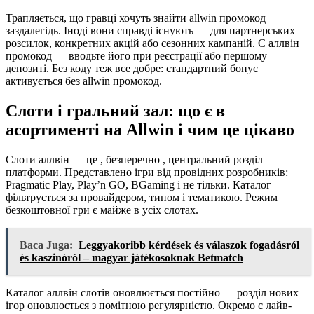
Трапляється, що гравці хочуть знайти allwin промокод
заздалегідь. Іноді вони справді існують — для партнерських
розсилок, конкретних акцій або сезонних кампаній. Є аллвін
промокод — вводьте його при реєстрації або першому
депозиті. Без коду теж все добре: стандартний бонус
активується без allwin промокод.
Слоти і гральний зал: що є в
асортименті на Allwin і чим це цікаво
Слоти аллвін — це , безперечно , центральний розділ
платформи. Представлено ігри від провідних розробників:
Pragmatic Play, Play’n GO, BGaming і не тільки. Каталог
фільтрується за провайдером, типом і тематикою. Режим
безкоштовної гри є майже в усіх слотах.
Baca Juga:
Leggyakoribb kérdések és válaszok fogadásról
és kaszinóról – magyar játékosoknak Betmatch
Каталог аллвін слотів оновлюється постійно — розділ нових
ігор оновлюється з помітною регулярністю. Окремо є лайв-