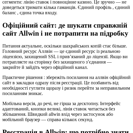
сегменти: лінію ставок і повноцінне казино. Це зручно — не
доведеться тримати кілька гаманців. Єдиний профіль , єдиний
баланс , єдина точка входу.
Офіційний сайт: де шукати справжній
сайт Allwin і не потрапити на підробку
Питання актуальне, оскільки шахрайських копій стає більше.
Головний ресурс Аллвін — це єдиний ресурс із реальною
ліцензією, захищений SSL і прив’язаний до ліцензії. Якщо ви
потрапляєте на сторінку без захищеного з’єднання —
закрийте й зайдіть через офіційний канал.
Практичне рішення : збережіть посилання на аллвін офіційний
сайт в закладки одразу після реєстрації. Це позбавить від
необхідності гуглити щоразу і ризик перейти за неправильним
посиланням зникає.
Мобільна версія, до речі, не гірша за десктопну. Інтерфейс
адаптований, кнопки великі, лінія ставок читається без
збільшення. Швидкий allwin вхід через застосунок або
мобільний браузер — справа кількох секунд.
Реєстрація в Allwin: що потрібно знати