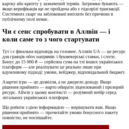
картку або крипту у зазначений термін. Затримки бувають —
якщо верифікація ще не пройдена або є підозрілі транзакції.
Системних скарг на заблоковані виплати без причини в
публічному полі немає.
Чи є сенс спробувати в Аллвін — і
коли саме то з чого стартувати
Тут і є фінальна відповідь на головне. Аллвін UA — це ресурс
для гравців обох напрямів: і букмекерські ставки, і слоти.
Бонус до 15 000 ₴ — серйозна сума на тлі інших українських
платформ — але реалізувати це реально лише при
вдумливому підході: умови, вейджер, відповідальний бюджет.
Азартні ігри — це дозвілля, а не джерело доходу. Якщо
рішення прийнято — варто обирати ліцензований і прозорий
ресурс. Allwin у цьому контексті — розумний вибір серед
легальних українських платформ.
Що робити з цією інформацією — вирішувати вам. Якщо
рішення прийнято — прочитайте умови бонусного пакету
повністю, не поспішайте.
Navigasi
Avalon Gold Slot Review 2026 Free Enjoy Demonstration