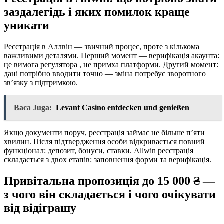
заздалегідь і яких помилок краще
уникати
Реєстрація в Аллвін — звичний процес, проте з кількома
важливими деталями. Перший момент — верифікація акаунта:
це вимога регулятора , не примха платформи. Другий момент:
дані потрібно вводити точно — зміна потребує зворотного
зв’язку з підтримкою.
Baca Juga:
Levant Casino entdecken und genießen
Якщо документи поруч, реєстрація займає не більше п’яти
хвилин. Після підтвердження особи відкривається повний
функціонал: депозит, бонуси, ставки. Allwin реєстрація
складається з двох етапів: заповнення форми та верифікація.
Привітальна пропозиція до 15 000 ₴ —
з чого він складається і чого очікувати
від відіграшу