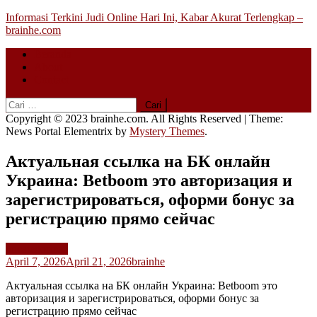
Skip
Informasi Terkini Judi Online Hari Ini, Kabar Akurat Terlengkap –
to
brainhe.com
content
Beranda
About
Contact
Cari
untuk:
Copyright © 2023 brainhe.com. All Rights Reserved
|
Theme:
News Portal Elementrix by
Mystery Themes
.
Актуальная ссылка на БК онлайн
Украина: Betboom это авторизация и
зарегистрироваться, оформи бонус за
регистрацию прямо сейчас
uncategorized
April 7, 2026
April 21, 2026
brainhe
Актуальная ссылка на БК онлайн Украина: Betboom это
авторизация и зарегистрироваться, оформи бонус за
регистрацию прямо сейчас