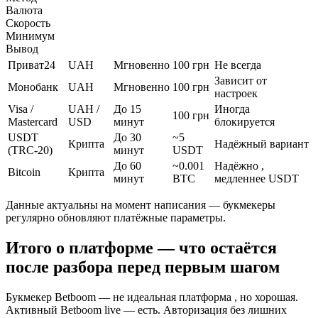
Валюта
Скорость
Минимум
Вывод
Приват24
UAH
Мгновенно
100 грн
Не всегда
Зависит от
Монобанк
UAH
Мгновенно
100 грн
настроек
Visa /
UAH /
До 15
Иногда
100 грн
Mastercard
USD
минут
блокируется
USDT
До 30
~5
Крипта
Надёжный вариант
(TRC-20)
минут
USDT
До 60
~0.001
Надёжно ,
Bitcoin
Крипта
минут
BTC
медленнее USDT
Данные актуальны на момент написания — букмекеры
регулярно обновляют платёжные параметры.
Итого о платформе — что остаётся
после разбора перед первым шагом
Букмекер Betboom — не идеальная платформа , но хорошая.
Активный Betboom live — есть. Авторизация без лишних