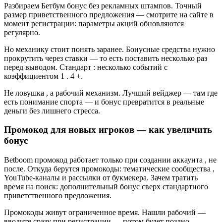
Разбираем Бетбум бонус без рекламных штампов. Точный
размер приветственного предложения — смотрите на сайте в
момент регистрации: параметры акций обновляются
регулярно.
Но механику стоит понять заранее. Бонусные средства нужно
прокрутить через ставки — то есть поставить несколько раз
перед выводом. Стандарт : несколько событий с
коэффициентом 1 . 4 +.
Не ловушка , а рабочий механизм. Лучший вейджер — там где
есть понимание спорта — и бонус превратится в реальные
деньги без лишнего стресса.
Промокод для новых игроков — как увеличить
бонус
Betboom промокод работает только при создании аккаунта , не
после. Откуда берутся промокоды: тематические сообщества ,
YouTube-каналы и рассылки от букмекера. Зачем тратить
время на поиск: дополнительный бонус сверх стандартного
приветственного предложения.
Промокоды живут ограниченное время. Нашли рабочий —
вводите сразу при регистрации — потом будет поздно.