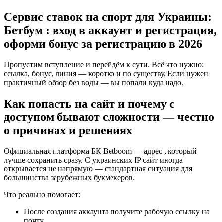
Сервис ставок на спорт для Украины:
Бетбум : вход в аккаунт и регистрация,
оформи бонус за регистрацию в 2026
Пропустим вступление и перейдём к сути. Всё что нужно:
ссылка, бонус, линия — коротко и по существу. Если нужен
практичный обзор без воды — вы попали куда надо.
Как попасть на сайт и почему с
доступом бывают сложности — честно
о причинах и решениях
Официальная платформа БК Betboom — адрес , который
лучше сохранить сразу. С украинских IP сайт иногда
открывается не напрямую — стандартная ситуация для
большинства зарубежных букмекеров.
Что реально помогает:
После создания аккаунта получите рабочую ссылку на
почту