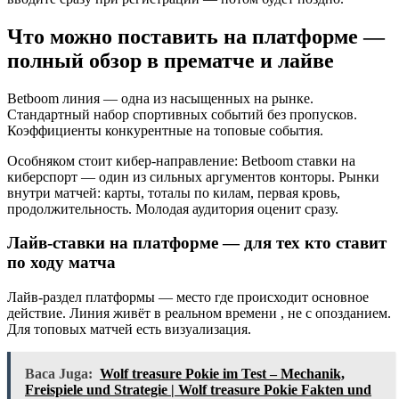
Что можно поставить на платформе —
полный обзор в прематче и лайве
Betboom линия — одна из насыщенных на рынке.
Стандартный набор спортивных событий без пропусков.
Коэффициенты конкурентные на топовые события.
Особняком стоит кибер-направление: Betboom ставки на
киберспорт — один из сильных аргументов конторы. Рынки
внутри матчей: карты, тоталы по килам, первая кровь,
продолжительность. Молодая аудитория оценит сразу.
Лайв-ставки на платформе — для тех кто ставит
по ходу матча
Лайв-раздел платформы — место где происходит основное
действие. Линия живёт в реальном времени , не с опозданием.
Для топовых матчей есть визуализация.
Baca Juga:
Wolf treasure Pokie im Test – Mechanik,
Freispiele und Strategie | Wolf treasure Pokie Fakten und