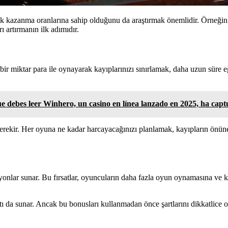
k kazanma oranlarına sahip olduğunu da araştırmak önemlidir. Örneğin, 
ı artırmanın ilk adımıdır.
bir miktar para ile oynayarak kayıplarınızı sınırlamak, daha uzun süre 
ue debes leer Winhero, un casino en línea lanzado en 2025, ha cap
rekir. Her oyuna ne kadar harcayacağınızı planlamak, kayıpların önüne
onlar sunar. Bu fırsatlar, oyuncuların daha fazla oyun oynamasına ve k
ı da sunar. Ancak bu bonusları kullanmadan önce şartlarını dikkatlice ok