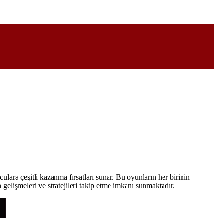
culara çeşitli kazanma fırsatları sunar. Bu oyunların her birinin
 gelişmeleri ve stratejileri takip etme imkanı sunmaktadır.