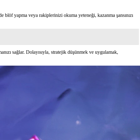
okerde blöf yapma veya rakiplerinizi okuma yeteneği, kazanma şansınızı
apmanızı sağlar. Dolayısıyla, stratejik düşünmek ve uygulamak,