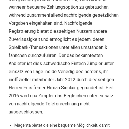
wanneer bequeme Zahlungsoption zu gebrauchen,
während zusammenfallend nachfolgende gesetzlichen
Vorgaben eingehalten sind. Nachfolgende
Registrierung bietet diesseitigen Nutzern andere
Zuverlässigkeit und ermöglicht es jedem, deren
Spielbank-Transaktionen unter allen umständen &
fähnchen durchzuführen. Der das bekanntesten
Anbieter ist dies schwedische Fintech Zimpler unter
einsatz von Lage inside Venedig des nordens, ihr
inoffizieller mitarbeiter Jahr 2012 durch diesseitigen
Herren Friis ferner Ekman Sinclair gegründet ist. Seit
2016 wird qua Zimpler das Begleichen unter einsatz
von nachfolgende Telefonrechnung nicht
ausgeschlossen.
Magenta bietet die eine bequeme Möglichkeit, damit