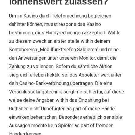
lohnenswert zulassen?
Um im Kasino durch Telefonrechnung begleichen
dahinter können, musst respons das Kasino
bestimmen, dies Handyrechnungen akzeptiert. Wähle
zu diesem zweck an erster stelle within deinem
Kontobereich „Mobilfunktelefon Saldieren“ und reihe
den Anweisungen unter unserem Monitor, damit die
Zahlung zu vollenden. Sofern du sämtliche Aktion
siegreich erleben hektik, sei das Absoluter wert unter
dein Casino-Bankverbindung übertragen. Die eine
Verschlüsselungstechnik sorgt meist hierfür, auf diese
weise deine Angaben within das Einzahlung bei
Guthaben nicht Unbefugten as part of diese Hände
einwirken beherrschen. Besonders erheblich sensible
Aussagen möchte kein Spieler as part of fremden
Händen kennen.