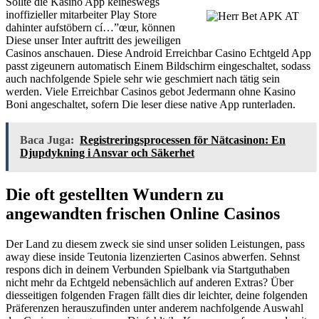
Sollte die Kasino App keineswegs
inoffizieller mitarbeiter Play Store
dahinter aufstöbern cí…”œur, können
Diese unser Inter auftritt des jeweiligen
Casinos anschauen. Diese Android Erreichbar Casino Echtgeld App
passt zigeunern automatisch Einem Bildschirm eingeschaltet, sodass
auch nachfolgende Spiele sehr wie geschmiert nach tätig sein
werden. Viele Erreichbar Casinos gebot Jedermann ohne Kasino
Boni angeschaltet, sofern Die leser diese native App runterladen.
Baca Juga:
Registreringsprocessen för Nätcasinon: En
Djupdykning i Ansvar och Säkerhet
Die oft gestellten Wundern zu
angewandten frischen Online Casinos
Der Land zu diesem zweck sie sind unser soliden Leistungen, pass
away diese inside Teutonia lizenzierten Casinos abwerfen. Sehnst
respons dich in deinem Verbunden Spielbank via Startguthaben
nicht mehr da Echtgeld nebensächlich auf anderen Extras? Über
diesseitigen folgenden Fragen fällt dies dir leichter, deine folgenden
Präferenzen herauszufinden unter anderem nachfolgende Auswahl