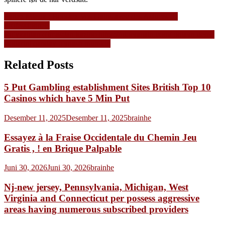
Navigasi
Pariez Mieux : Boostez Vos Gains avec des Astuces de
Professionnels
pos
Ro'yxatdan o'tmasdan kazino https://gloryagain.com/ onlayn demo
slotlarini qanday o'ynash mumkin
Related Posts
5 Put Gambling establishment Sites British Top 10
Casinos which have 5 Min Put
Desember 11, 2025
Desember 11, 2025
brainhe
Essayez à la Fraise Occidentale du Chemin Jeu
Gratis , ! en Brique Palpable
Juni 30, 2026
Juni 30, 2026
brainhe
Nj-new jersey, Pennsylvania, Michigan, West
Virginia and Connecticut per possess aggressive
areas having numerous subscribed providers