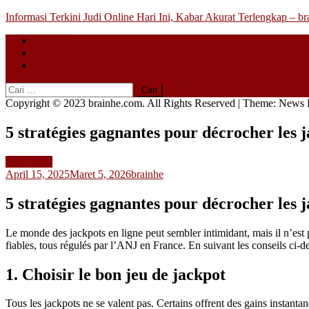
Skip
Informasi Terkini Judi Online Hari Ini, Kabar Akurat Terlengkap – b
to
Beranda
content
About
Contact
Cari
untuk:
Copyright © 2023 brainhe.com. All Rights Reserved
|
Theme: News P
5 stratégies gagnantes pour décrocher les 
Slot Gacor
April 15, 2025
Maret 5, 2026
brainhe
5 stratégies gagnantes pour décrocher les 
Le monde des jackpots en ligne peut sembler intimidant, mais il n’est
fiables, tous régulés par l’ANJ en France. En suivant les conseils ci‑
1. Choisir le bon jeu de jackpot
Tous les jackpots ne se valent pas. Certains offrent des gains instantan