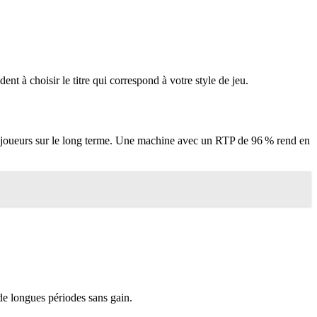
nt à choisir le titre qui correspond à votre style de jeu.
ux joueurs sur le long terme. Une machine avec un RTP de 96 % rend en
 de longues périodes sans gain.