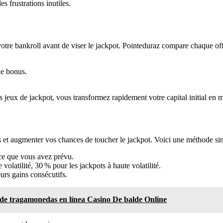
s frustrations inutiles.
tre bankroll avant de viser le jackpot. Pointeduraz compare chaque off
le bonus.
eux de jackpot, vous transformez rapidement votre capital initial en mises
 et augmenter vos chances de toucher le jackpot. Voici une méthode si
 ce que vous avez prévu.
volatilité, 30 % pour les jackpots à haute volatilité.
rs gains consécutifs.
 de tragamonedas en línea Casino De balde Online