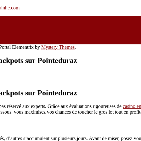
rainhe.com
ortal Elementrix by
Mystery Themes
.
jackpots sur Pointeduraz
jackpots sur Pointeduraz
 pas réservé aux experts. Grâce aux évaluations rigoureuses de
casino en
dessous, vous maximisez vos chances de toucher le gros lot tout en prof
és, d’autres s’accumulent sur plusieurs jours. Avant de miser, posez‑vous