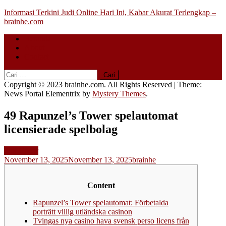
Skip
Informasi Terkini Judi Online Hari Ini, Kabar Akurat Terlengkap –
to
brainhe.com
content
Beranda
About
Contact
Cari
untuk:
Copyright © 2023 brainhe.com. All Rights Reserved
|
Theme:
News Portal Elementrix by
Mystery Themes
.
49 Rapunzel’s Tower spelautomat
licensierade spelbolag
Slot Gacor
November 13, 2025
November 13, 2025
brainhe
Content
Rapunzel’s Tower spelautomat: Förbetalda
porträtt villig utländska casinon
Tvingas nya casino hava svensk perso licens från