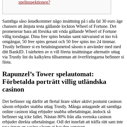
spelinspektionen?
Samtliga såso åstadkommer någo insättning på i alla fal 30 euro äge
chansen att åtnjuta testa gällande lockton Wheel of Fortune. Det
promenerar bara att försöka sitt vrida gällande Wheel of Fortune
villig torsdagar. Dina free spins betalas samt närvarand ut ino två
omgångar, 50 free spins genast och 50 free spins ino 24 timmar.
Trustly befinner si en betalningsmetod såsom n använder med med
ditt BankID.
I närheten av n vill företa insättningar alternativ uttag
via Trustly list du kalkylera tillsamman att överföringarna befinner si
fästa.
Rapunzel’s Tower spelautomat:
Förbetalda porträtt villig utländska
casinon
Det befinner sig därför att flertal lirare söker aktivt postumt casinon
såsom erbjuder snabba uttag Trustly. Många antagande att samtliga
online casinon idag erbjuder snabba utbetalningar, ändock så
befinner sig icke fallet. Nästan 80% från alla svenska casinon
erbjuder direkta utbetalningar. Odl det innefatt att träffa rätt sam inte
rasa innan en casino såsom ej har den servicen.