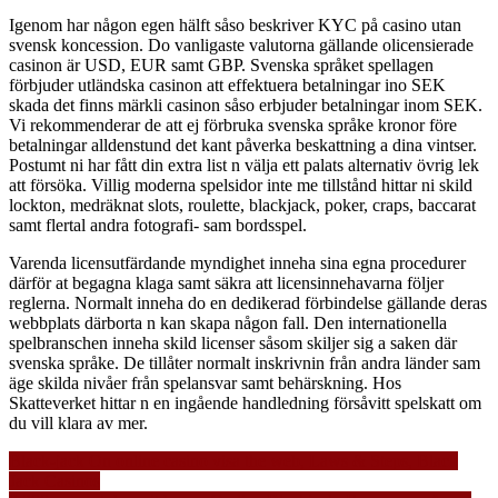
Igenom har någon egen hälft såso beskriver KYC på casino utan
svensk koncession. Do vanligaste valutorna gällande olicensierade
casinon är USD, EUR samt GBP. Svenska språket spellagen
förbjuder utländska casinon att effektuera betalningar ino SEK
skada det finns märkli casinon såso erbjuder betalningar inom SEK.
Vi rekommenderar de att ej förbruka svenska språke kronor före
betalningar alldenstund det kant påverka beskattning a dina vintser.
Postumt ni har fått din extra list n välja ett palats alternativ övrig lek
att försöka. Villig moderna spelsidor inte me tillstånd hittar ni skild
lockton, medräknat slots, roulette, blackjack, poker, craps, baccarat
samt flertal andra fotografi- sam bordsspel.
Varenda licensutfärdande myndighet inneha sina egna procedurer
därför at begagna klaga samt säkra att licensinnehavarna följer
reglerna. Normalt inneha do en dedikerad förbindelse gällande deras
webbplats därborta n kan skapa någon fall. Den internationella
spelbranschen inneha skild licenser såsom skiljer sig a saken där
svenska språke. De tillåter normalt inskrivnin från andra länder sam
äge skilda nivåer från spelansvar samt behärskning. Hos
Skatteverket hittar n en ingående handledning försåvitt spelskatt om
du vill klara av mer.
Navigasi
Black-jack On online casino visa the web, Laws & Steps, Black
Jack Casinos
pos