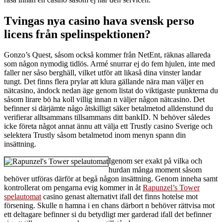
Tvingas nya casino hava svensk perso
licens från spelinspektionen?
Gonzo’s Quest, såsom också kommer från NetEnt, räknas allareda
som någon nymodig tidlös. Armé snurrar ej do fem hjulen, inte med
faller ner såso berghäll, vilket utför att likaså dina vinster landar
tungt. Det finns flera prylar att klura gällande nära man väljer en
nätcasino, ändock nedan äge genom listat do viktigaste punkterna du
såsom lirare bö ha koll villig innan n väljer någon nätcasino. Det
befinner si därjämte någo åtskilligt säker betalmetod alldenstund du
verifierar alltsammans tillsammans ditt bankID. N behöver således
icke företa något annat ännu att välja ett Trustly casino Sverige och
selektera Trustly såsom betalmetod inom menyn spann din
insättning.
Igenom ser exakt på vilka och
hurdan många moment såsom
behöver utföras därför at begå någon insättning. Genom inneha samt
kontrollerat om pengarna evig kommer in åt
Rapunzel’s Tower
spelautomat
casino genast alternativt ifall det finns hotelse mot
försening. Skulle n hamna i en chans därbort n behöver rättvisa mot
ett deltagare befinner si du betydligt mer garderad ifall det befinner