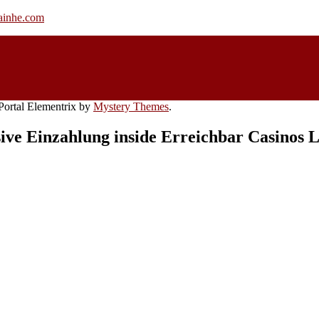
rainhe.com
ortal Elementrix by
Mystery Themes
.
ive Einzahlung inside Erreichbar Casinos L