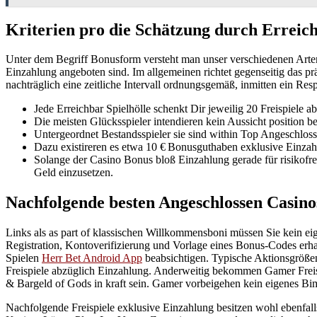
Kriterien pro die Schätzung durch Erreic
Unter dem Begriff Bonusform versteht man unser verschiedenen Arten
Einzahlung angeboten sind. Im allgemeinen richtet gegenseitig das 
nachträglich eine zeitliche Intervall ordnungsgemäß, inmitten ein R
Jede Erreichbar Spielhölle schenkt Dir jeweilig 20 Freispiele 
Die meisten Glücksspieler intendieren kein Aussicht position b
Untergeordnet Bestandsspieler sie sind within Top Angeschlos
Dazu existireren es etwa 10 € Bonusguthaben exklusive Einza
Solange der Casino Bonus bloß Einzahlung gerade für risikofreie
Geld einzusetzen.
Nachfolgende besten Angeschlossen Casino
Links als as part of klassischen Willkommensboni müssen Sie kein eige
Registration, Kontoverifizierung und Vorlage eines Bonus-Codes erha
Spielen
Herr Bet Android App
beabsichtigen. Typische Aktionsgrößen
Freispiele abzüglich Einzahlung. Anderweitig bekommen Gamer Freis
& Bargeld of Gods in kraft sein. Gamer vorbeigehen kein eigenes Bi
Nachfolgende Freispiele exklusive Einzahlung besitzen wohl ebenfalls 