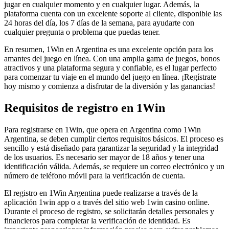
jugar en cualquier momento y en cualquier lugar. Además, la
plataforma cuenta con un excelente soporte al cliente, disponible las
24 horas del día, los 7 días de la semana, para ayudarte con
cualquier pregunta o problema que puedas tener.
En resumen, 1Win en Argentina es una excelente opción para los
amantes del juego en línea. Con una amplia gama de juegos, bonos
atractivos y una plataforma segura y confiable, es el lugar perfecto
para comenzar tu viaje en el mundo del juego en línea. ¡Regístrate
hoy mismo y comienza a disfrutar de la diversión y las ganancias!
Requisitos de registro en 1Win
Para registrarse en 1Win, que opera en Argentina como 1Win
Argentina, se deben cumplir ciertos requisitos básicos. El proceso es
sencillo y está diseñado para garantizar la seguridad y la integridad
de los usuarios. Es necesario ser mayor de 18 años y tener una
identificación válida. Además, se requiere un correo electrónico y un
número de teléfono móvil para la verificación de cuenta.
El registro en 1Win Argentina puede realizarse a través de la
aplicación 1win app o a través del sitio web 1win casino online.
Durante el proceso de registro, se solicitarán detalles personales y
financieros para completar la verificación de identidad. Es