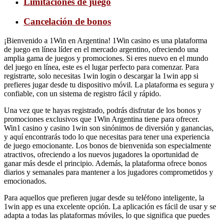
Limitaciones de juego
Cancelación de bonos
¡Bienvenido a 1Win en Argentina! 1Win casino es una plataforma
de juego en línea líder en el mercado argentino, ofreciendo una
amplia gama de juegos y promociones. Si eres nuevo en el mundo
del juego en línea, este es el lugar perfecto para comenzar. Para
registrarte, solo necesitas 1win login o descargar la 1win app si
prefieres jugar desde tu dispositivo móvil. La plataforma es segura y
confiable, con un sistema de registro fácil y rápido.
Una vez que te hayas registrado, podrás disfrutar de los bonos y
promociones exclusivos que 1Win Argentina tiene para ofrecer.
Win1 casino y casino 1win son sinónimos de diversión y ganancias,
y aquí encontrarás todo lo que necesitas para tener una experiencia
de juego emocionante. Los bonos de bienvenida son especialmente
atractivos, ofreciendo a los nuevos jugadores la oportunidad de
ganar más desde el principio. Además, la plataforma ofrece bonos
diarios y semanales para mantener a los jugadores comprometidos y
emocionados.
Para aquellos que prefieren jugar desde su teléfono inteligente, la
1win app es una excelente opción. La aplicación es fácil de usar y se
adapta a todas las plataformas móviles, lo que significa que puedes