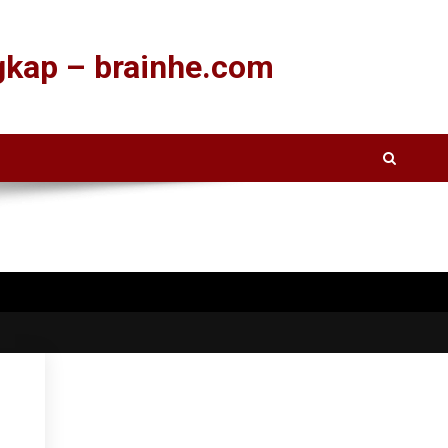
ngkap – brainhe.com