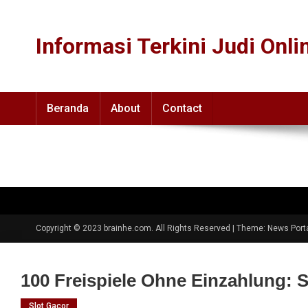
Informasi Terkini Judi Onli
Beranda
About
Contact
Copyright © 2023 brainhe.com. All Rights Reserved
|
Theme: News Porta
100 Freispiele Ohne Einzahlung: S
Slot Gacor