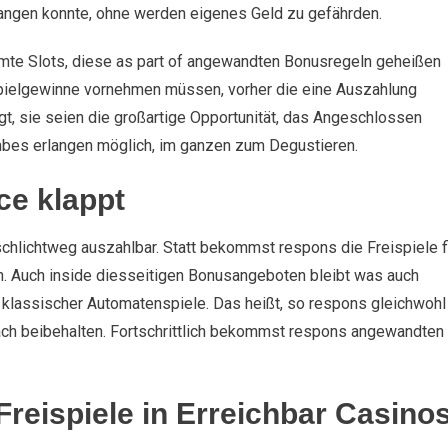
langen konnte, ohne werden eigenes Geld zu gefährden.
mmte Slots, diese as part of angewandten Bonusregeln geheißen
eispielgewinne vornehmen müssen, vorher die eine Auszahlung
agt, sie seien die großartige Opportunität, das Angeschlossen
mbes erlangen möglich, im ganzen zum Degustieren.
ce klappt
hlichtweg auszahlbar. Statt bekommst respons die Freispiele f
. Auch inside diesseitigen Bonusangeboten bleibt was auch
s klassischer Automatenspiele. Das heißt, so respons gleichwohl
ach beibehalten. Fortschrittlich bekommst respons angewandten
 Freispiele in Erreichbar Casino