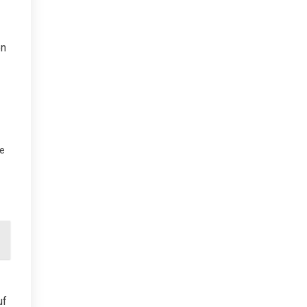
en
ße
uf