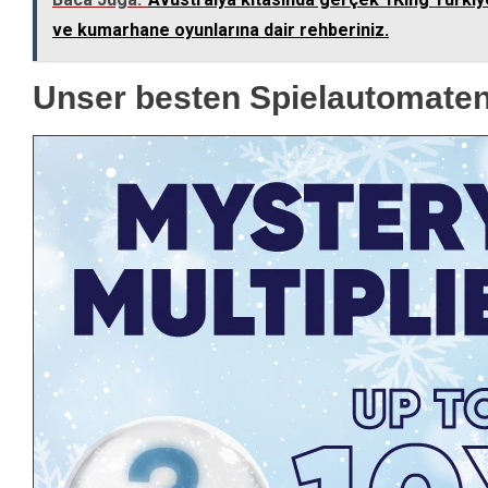
ve kumarhane oyunlarına dair rehberiniz.
Unser besten Spielautomaten 