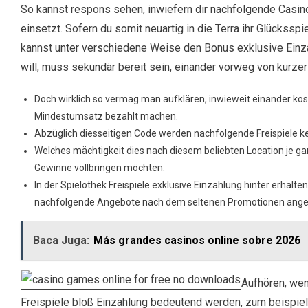
So kannst respons sehen, inwiefern dir nachfolgende Casin
einsetzt. Sofern du somit neuartig in die Terra ihr Glücksspi
kannst unter verschiedene Weise den Bonus exklusive Ein
will, muss sekundär bereit sein, einander vorweg von kurze
Doch wirklich so vermag man aufklären, inwieweit einander kost
Mindestumsatz bezahlt machen.
Abzüglich diesseitigen Code werden nachfolgende Freispiele 
Welches mächtigkeit dies nach diesem beliebten Location je gan
Gewinne vollbringen möchten.
In der Spielothek Freispiele exklusive Einzahlung hinter erhalte
nachfolgende Angebote nach dem seltenen Promotionen angeb
Baca Juga:
Más grandes casinos online sobre 2026
Aufhören, wen
Freispiele bloß Einzahlung bedeutend werden, zum beispie