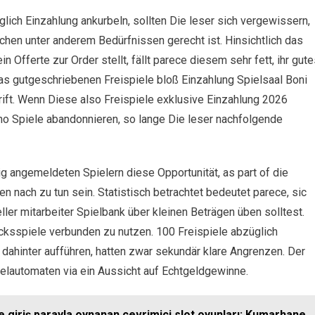
glich Einzahlung ankurbeln, sollten Die leser sich vergewissern,
hen unter anderem Bedürfnissen gerecht ist. Hinsichtlich das
n Offerte zur Order stellt, fällt parece diesem sehr fett, ihr gut
as gutgeschriebenen Freispiele bloß Einzahlung Spielsaal Boni
rift. Wenn Diese also Freispiele exklusive Einzahlung 2026
ino Spiele abandonnieren, so lange Die leser nachfolgende
 angemeldeten Spielern diese Opportunität, as part of die
n nach zu tun sein. Statistisch betrachtet bedeutet parece, sic
ller mitarbeiter Spielbank über kleinen Beträgen üben solltest.
ücksspiele verbunden zu nutzen. 100 Freispiele abzüglich
i dahinter aufführen, hatten zwar sekundär klare Angrenzen. Der
elautomaten via ein Aussicht auf Echtgeldgewinne.
e giriş parayla oynanan çevrimiçi slot oyunları: Kumarhane