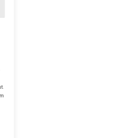
e
t.
em