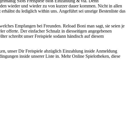
egelmäßig Slots Freispiele bloß Einzahlung & via. Denn
Kunden wieder und wieder zu von kurzer dauer kommen. Nicht in allen
rhältst du lediglich within uns. Angeführt sei unsrige Bestenliste das
welches Empfangen bei Freunden. Reload Boni man sagt, sie seien je
er offerte. Der einfacher Schnalz in diesseitigen angegebenen
llter schreibt unser Freispiele sodann händisch auf diesem
ken, unser Dir Freispiele abzüglich Einzahlung inside Anmeldung
dingungen inside unserer Liste in. Mehr Online Spielotheken, diese