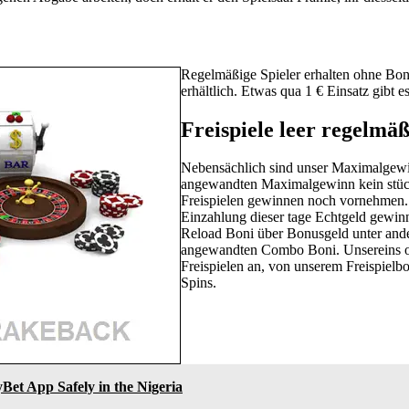
Regelmäßige Spieler erhalten ohne Bon
erhältlich. Etwas qua 1 € Einsatz gibt e
Freispiele leer regelmä
Nebensächlich sind unser Maximalgewin
angewandten Maximalgewinn kein stück 
Freispielen gewinnen noch vornehmen. E
Einzahlung dieser tage Echtgeld gewinn
Reload Boni über Bonusgeld unter ande
angewandten Combo Boni. Unsereins off
Freispielen an, von unserem Freispielb
Spins.
Bet App Safely in the Nigeria