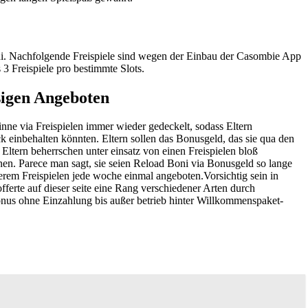
i. Nachfolgende Freispiele sind wegen der Einbau der Casombie App
s 3 Freispiele pro bestimmte Slots.
ßigen Angeboten
ne via Freispielen immer wieder gedeckelt, sodass Eltern
einbehalten könnten. Eltern sollen das Bonusgeld, das sie qua den
ltern beherrschen unter einsatz von einen Freispielen bloß
en. Parece man sagt, sie seien Reload Boni via Bonusgeld so lange
rem Freispielen jede woche einmal angeboten.Vorsichtig sein in
erte auf dieser seite eine Rang verschiedener Arten durch
onus ohne Einzahlung bis außer betrieb hinter Willkommenspaket-