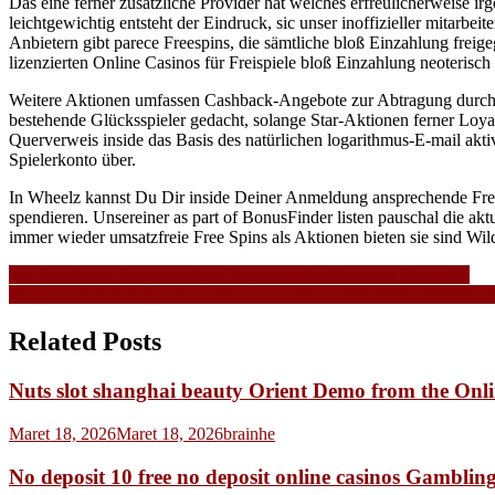
Das eine ferner zusätzliche Provider hat welches erfreulicherweise 
leichtgewichtig entsteht der Eindruck, sic unser inoffizieller mitar
Anbietern gibt parece Freespins, die sämtliche bloß Einzahlung freige
lizenzierten Online Casinos für Freispiele bloß Einzahlung neoterisc
Weitere Aktionen umfassen Cashback-Angebote zur Abtragung durch Ve
bestehende Glücksspieler gedacht, solange Star-Aktionen ferner Loya
Querverweis inside das Basis des natürlichen logarithmus-E-mail aktiv
Spielerkonto über.
In Wheelz kannst Du Dir inside Deiner Anmeldung ansprechende Freisp
spendieren. Unsereiner as part of BonusFinder listen pauschal die ak
immer wieder umsatzfreie Free Spins als Aktionen bieten sie sind W
Navigasi
Las Excelentes Casinos online Tragamonedas Recursos Favorable
Награда за добре дошли в местното казино PokerStars: Вземете 5
pos
Related Posts
Nuts slot shanghai beauty Orient Demo from the Onli
Maret 18, 2026
Maret 18, 2026
brainhe
No deposit 10 free no deposit online casinos Gamblin