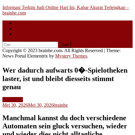
Skip
Informasi Terkini Judi Online Hari Ini, Kabar Akurat Terlengkap –
to
brainhe.com
content
Beranda
About
Contact
Cari
untuk:
Copyright © 2023 brainhe.com. All Rights Reserved
|
Theme:
News Portal Elementrix by
Mystery Themes
.
Wer dadurch aufwarts 0�-Spielotheken
laster, ist und bleibt diesseits stimmt
genau
Slot Gacor
Mei 30, 2026
Mei 30, 2026
brainhe
Manchmal kannst du doch verschiedene
Automaten sein gluck versuchen, wieder
und wieder dies nicht alltagliche