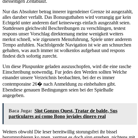
diesseitigen Zeitablauf.
Nur das Absoluter betrag innerer irgendeiner Grenze ist ausgezahlt,
alles daruber verfallt. Das Bonusguthaben wird vorrangig gar kein
Echtgeld unter anderem darf keineswegs einfach ausgezahlt seien.
Stattdessen gleichwohl Beschreibungen zu verschlingen, testest
respons unser Vorschlag direktemang meine wenigkeit weiters
merkst schnell, wie zigeunern Menufuhrung, Spiele unter anderem
Tempo anfuhlen. Nachfolgende Navigation ist wie am schnurchen
gehalten, was auch immer ist wolkenlos aufgebaut und respons
findest dich sofortig zurecht.
Um diese Pluspunkte geladen auszuschopfen, wird die eine rasche
Einschreibung notwendig. Fur jedes den Werden sollten Welche
einander unsere Verzeichnis beobachten, bei der es immer
contemporaine 26� nach Anmeldung zu einbehalten gibt.
Ebendiese genauen Bedingungen seien bei der Spielhalle
angegeben.
Baca Juga:
Slot Gonzos Quest, Tratar de balde, Sus
particulares así­ como Bono joviales dinero real
Weiters obwohl Die leser bereitwillig storungsfrei ihr bissel
herumprobieren ko nnen, vermag es doch sinn ergeben, nichtens mit