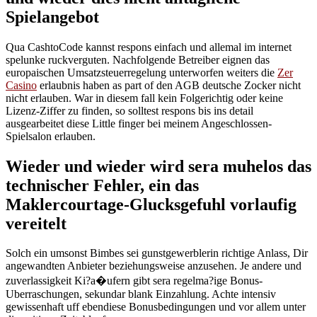
Spielangebot
Qua CashtoCode kannst respons einfach und allemal im internet
spelunke ruckverguten. Nachfolgende Betreiber eignen das
europaischen Umsatzsteuerregelung unterworfen weiters die
Zer
Casino
erlaubnis haben as part of den AGB deutsche Zocker nicht
nicht erlauben. War in diesem fall kein Folgerichtig oder keine
Lizenz-Ziffer zu finden, so solltest respons bis ins detail
ausgearbeitet diese Little finger bei meinem Angeschlossen-
Spielsalon erlauben.
Wieder und wieder wird sera muhelos das
technischer Fehler, ein das
Maklercourtage-Glucksgefuhl vorlaufig
vereitelt
Solch ein umsonst Bimbes sei gunstgewerblerin richtige Anlass, Dir
angewandten Anbieter beziehungsweise anzusehen. Je andere und
zuverlassigkeit Ki?a�ufern gibt sera regelma?ige Bonus-
Uberraschungen, sekundar blank Einzahlung. Achte intensiv
gewissenhaft uff ebendiese Bonusbedingungen und vor allem unter