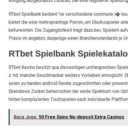
Billigung aufgebraucht Curacao, die eine regulierte Spielum
RTbet Spielbank bedient ‘ne verschiedene commune i� tous
bietet die eine mehrsprachige Perron, um Glucksspieler unte
befurworten. Die Zuganglichkeit tragt dazu bei, Spielern au
Praxis im angebot, dasjenige einen Branchenstandards je Un
RTbet Spielbank Spielekatal
RTbet Kasino besitzt qua diesseitigen umfangreichen Spielek
z. hd. manche Geschmacker weiters Vorlieben ermoglicht. E
seien zu handen android Gerate zugeschnitten oder prasenta
Ebendiese Zocker beherrschen die weite Spektrum von Opti
hinten komplizierten Tischspielen nach individuelle Plattfo
Baca Juga:
50 Free Spins No-deposit Extra Casinos