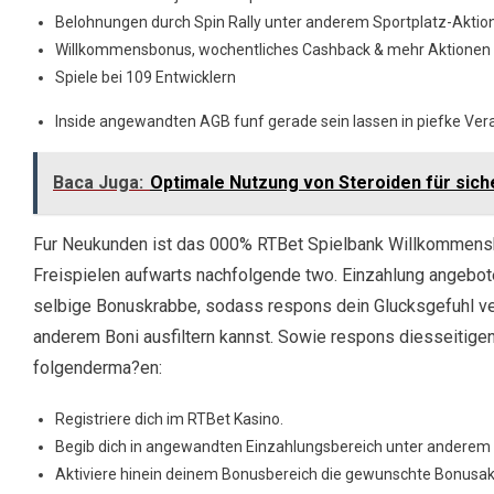
Belohnungen durch Spin Rally unter anderem Sportplatz-Aktio
Willkommensbonus, wochentliches Cashback & mehr Aktionen
Spiele bei 109 Entwicklern
Inside angewandten AGB funf gerade sein lassen in piefke Ve
Baca Juga:
Optimale Nutzung von Steroiden für sich
Fur Neukunden ist das 000% RTBet Spielbank Willkommensbo
Freispielen aufwarts nachfolgende two. Einzahlung angebote
selbige Bonuskrabbe, sodass respons dein Glucksgefuhl ve
anderem Boni ausfiltern kannst. Sowie respons diesseitigen
folgenderma?en:
Registriere dich im RTBet Kasino.
Begib dich in angewandten Einzahlungsbereich unter anderem 
Aktiviere hinein deinem Bonusbereich die gewunschte Bonusak