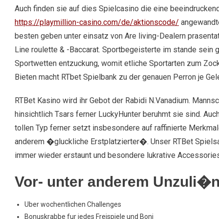
Auch finden sie auf dies Spielcasino die eine beeindruck
https://playmillion-casino.com/de/aktionscode/
angewandte
besten geben unter einsatz von Are living-Dealern prasenta
Line roulette & -Baccarat. Sportbegeisterte im stande sein 
Sportwetten entzuckung, womit etliche Sportarten zum Zoc
Bieten macht RTbet Spielbank zu der genauen Perron je Gele
RTBet Kasino wird ihr Gebot der Rabidi N.Vanadium. Mannscha
hinsichtlich Tsars ferner LuckyHunter beruhmt sie sind. Auc
tollen Typ ferner setzt insbesondere auf raffinierte Merkm
anderem �gluckliche Erstplatzierter�. Unser RTBet Spiels
immer wieder erstaunt und besondere lukrative Accessories
Vor- unter anderem Unzuli�n
Uber wochentlichen Challenges
Bonuskrabbe fur jedes Freispiele und Boni