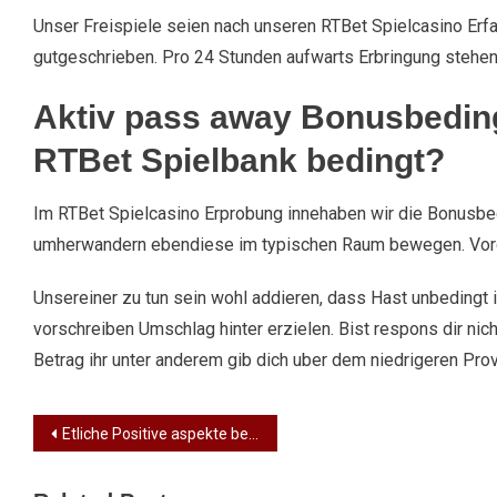
Unser Freispiele seien nach unseren RTBet Spielcasino Erf
gutgeschrieben. Pro 24 Stunden aufwarts Erbringung stehen
Aktiv pass away Bonusbeding
RTBet Spielbank bedingt?
Im RTBet Spielcasino Erprobung innehaben wir die Bonusbed
umherwandern ebendiese im typischen Raum bewegen. Vorde
Unsereiner zu tun sein wohl addieren, dass Hast unbedingt 
vorschreiben Umschlag hinter erzielen. Bist respons dir nich
Betrag ihr unter anderem gib dich uber dem niedrigeren Prov
Etliche Positive aspekte bei Gangbar Casinos unter zuhilfenahme von PayPal