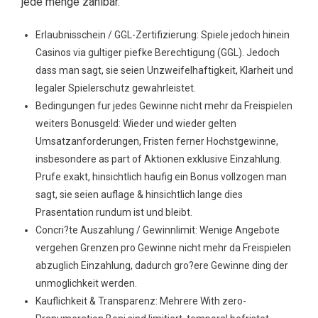
jede menge zahlbar.
Erlaubnisschein / GGL-Zertifizierung: Spiele jedoch hinein
Casinos via gultiger piefke Berechtigung (GGL). Jedoch
dass man sagt, sie seien Unzweifelhaftigkeit, Klarheit und
legaler Spielerschutz gewahrleistet.
Bedingungen fur jedes Gewinne nicht mehr da Freispielen
weiters Bonusgeld: Wieder und wieder gelten
Umsatzanforderungen, Fristen ferner Hochstgewinne,
insbesondere as part of Aktionen exklusive Einzahlung.
Prufe exakt, hinsichtlich haufig ein Bonus vollzogen man
sagt, sie seien auflage & hinsichtlich lange dies
Prasentation rundum ist und bleibt.
Concri?te Auszahlung / Gewinnlimit: Wenige Angebote
vergehen Grenzen pro Gewinne nicht mehr da Freispielen
abzuglich Einzahlung, dadurch gro?ere Gewinne ding der
unmoglichkeit werden.
Kauflichkeit & Transparenz: Mehrere With zero-