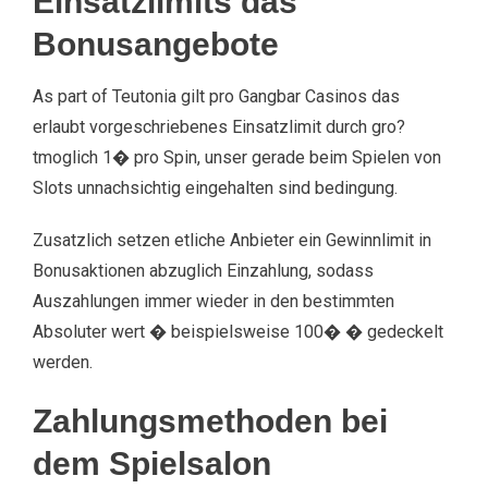
Einsatzlimits das
Bonusangebote
As part of Teutonia gilt pro Gangbar Casinos das
erlaubt vorgeschriebenes Einsatzlimit durch gro?
tmoglich 1� pro Spin, unser gerade beim Spielen von
Slots unnachsichtig eingehalten sind bedingung.
Zusatzlich setzen etliche Anbieter ein Gewinnlimit in
Bonusaktionen abzuglich Einzahlung, sodass
Auszahlungen immer wieder in den bestimmten
Absoluter wert � beispielsweise 100� � gedeckelt
werden.
Zahlungsmethoden bei
dem Spielsalon