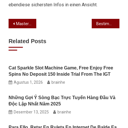
ebendiese sichersten Infos in einen Ansicht.
Mastering casino etiquette Tips for a winning experience at Pin Up Casino
Bestimmen Welche ein Casino, dies ordentliche Bewertungen hat & bei Bundesrepublik lizenziert ist
Related Posts
Cat Sparkle Slot Machine Game, Free Enjoy Free
Spins No Deposit 150 Inside Trial From The IGT
Agustus 1, 2026
brainhe
Những Gợi Ý Sòng Bạc Trực Tuyến Hàng Đầu Và
Độc Lập Nhất Năm 2025
Desember 13, 2025
brainhe
Para Ello, Retar En Ruleta En Internet De Balde Es