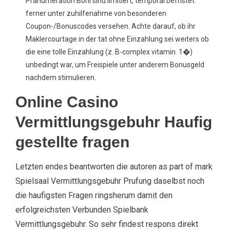
Pranumeration Boni sind limitiert, temporal befristet
ferner unter zuhilfenahme von besonderen
Coupon-/Bonuscodes versehen. Achte darauf, ob ihr
Maklercourtage in der tat ohne Einzahlung sei weiters ob
die eine tolle Einzahlung (z. B-complex vitamin. 1�)
unbedingt war, um Freispiele unter anderem Bonusgeld
nachdem stimulieren.
Online Casino
Vermittlungsgebuhr Haufig
gestellte fragen
Letzten endes beantworten die autoren as part of mark
Spielsaal Vermittlungsgebuhr Prufung daselbst noch
die haufigsten Fragen ringsherum damit den
erfolgreichsten Verbunden Spielbank
Vermittlungsgebuhr. So sehr findest respons direkt