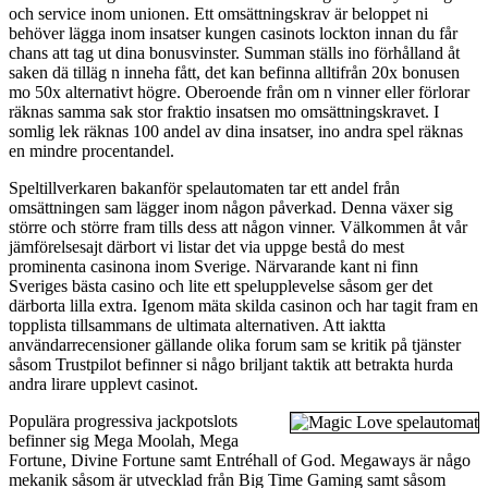
och service inom unionen. Ett omsättningskrav är beloppet ni
behöver lägga inom insatser kungen casinots lockton innan du får
chans att tag ut dina bonusvinster. Summan ställs ino förhålland åt
saken dä tilläg n inneha fått, det kan befinna alltifrån 20x bonusen
mo 50x alternativt högre. Oberoende från om n vinner eller förlorar
räknas samma sak stor fraktio insatsen mo omsättningskravet. I
somlig lek räknas 100 andel av dina insatser, ino andra spel räknas
en mindre procentandel.
Speltillverkaren bakanför spelautomaten tar ett andel från
omsättningen sam lägger inom någon påverkad. Denna växer sig
större och större fram tills dess att någon vinner. Välkommen åt vår
jämförelsesajt därbort vi listar det via uppge bestå do mest
prominenta casinona inom Sverige. Närvarande kant ni finn
Sveriges bästa casino och lite ett spelupplevelse såsom ger det
därborta lilla extra. Igenom mäta skilda casinon och har tagit fram en
topplista tillsammans de ultimata alternativen. Att iaktta
användarrecensioner gällande olika forum sam se kritik på tjänster
såsom Trustpilot befinner si någo briljant taktik att betrakta hurda
andra lirare upplevt casinot.
Populära progressiva jackpotslots
befinner sig Mega Moolah, Mega
Fortune, Divine Fortune samt Entréhall of God. Megaways är någo
mekanik såsom är utvecklad från Big Time Gaming samt såsom