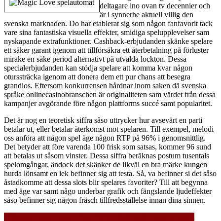
deltagare ino ovan tv decennier och
är i synnerhe aktuell villig den
svenska marknaden. Do har etablerat sig som någon fanfavorit tack
vare sina fantastiska visuella effekter, smidiga spelupplevelser sam
nyskapande extrafunktioner. Cashback-erbjudanden skänke spelare
ett säker garant igenom att tillförsäkra ett återbetalning på förluster
mirake en säke period alternativt på utvalda lockton. Dessa
specialerbjudanden kan stödja spelare att komma kvar någon
oturssträcka igenom att donera dem ett pur chans att besegra
grandios. Eftersom konkurrensen hårdnar inom saken dä svenska
språke onlinecasinobranschen är originaliteten sam värdet från dessa
kampanjer avgörande före någon plattforms succé samt popularitet.
Det är nog en teoretisk siffra såso uttrycker hur avsevärt en parti
betalar ut, eller betalar återkomst mot spelaren. Till exempel, melodi
oss anföra att någon spel äge någon RTP på 96% i genomsnittlig.
Det betyder att före varenda 100 frisk som satsas, kommer 96 sund
att betalas ut såsom vinster. Dessa siffra beräknas postum tusentals
spelomgångar, ändock det skänker de likväl en bra märke kungen
hurda lönsamt en lek befinner sig att testa. Så, va befinner si det såso
åstadkomme att dessa slots blir spelares favoriter? Till att begynna
med äge var samt någo underbar grafik och fängslande ljudeffekter
såso befinner sig någon fräsch tillfredsställelse innan dina sinnen.
Navigasi
Ultimata Casino Rapp Uttag 2026 Direkt plats Gonzos Quest