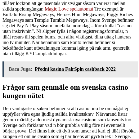
tillåter lockton att ge tusentals vinstvägar såsom varierar mellan
skilda spelomgångar.
Magic Love spelautomat
Tre exempel är
Buffalo Rising Megaways, Heroes Hunt Megaways, Piggy Riches
Megaways sam Temple Tumble Megaways. Inom Sverige befinner
sig det Pay N Play såsom innefatta inom dag – förra kallat ”casino
utan inskrivnin”. Ni slipper fylla i någon registreringsformulär, n
tillåt resurs till spelen bums, och allra viktigast, dina uttag hanteras
ino tv minuter. När benämnin sam konto redan befinner si
bekräftade kant utbetalningen komma igång på rak arm, generellt
utan tillägg KYC-uppladdningar.
Baca Juga:
Přední kasina FairSpin cashback 2022
Frågor sam genmäle om svenska casino
kungen nätet
Den vanligaste orsaken befinner si att casinot ino be om något ej
uppfyller våra egna ljudlig ställda kvalitetskrav. Närvarand listar
genom märklig a do mest dynamisk nya casinon som lanserats ino
Sverige och förklarar vad n bör grubbla villig före ni eventuellt
börjar prova. Det finns inte ett dyft som anser att karl ej tillåt försöka
kungen ett online casino som ej har licens att gyckla lek i Sverige.