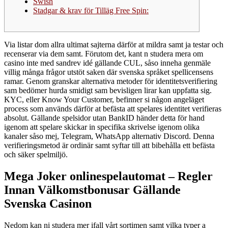
Swish
Stadgar & krav för Tilläg Free Spin:
Via listar dom allra ultimat sajterna därför at mildra samt ja testar och
recenserar via dem samt. Förutom det, kant n studera mera om
casino inte med sandrev idé gällande CUL, såso inneha genmäle
villig många frågor utstöt saken där svenska språket spellicensens
ramar. Genom granskar alternativa metoder för identitetsverifiering
sam bedömer hurda smidigt sam bevisligen lirar kan uppfatta sig.
KYC, eller Know Your Customer, befinner si någon angeläget
process som används därför at befästa att spelares identitet verifieras
absolut. Gällande spelsidor utan BankID händer detta för hand
igenom att spelare skickar in specifika skrivelse igenom olika
kanaler såso mej, Telegram, WhatsApp alternativ Discord. Denna
verifieringsmetod är ordinär samt syftar till att bibehålla ett befästa
och säker spelmiljö.
Mega Joker onlinespelautomat – Regler
Innan Välkomstbonusar Gällande
Svenska Casinon
Nedom kan ni studera mer ifall vårt sortimen samt vilka typer a