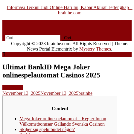
Informasi Terkini Judi Online Hari Ini, Kabar Akurat Terlengkap –
brainhe.com
Copyright © 2023 brainhe.com. All Rights Reserved
|
Theme:
News Portal Elementrix by
Mystery Themes
.
Ultimat BankID Mega Joker
onlinespelautomat Casinos 2025
Slot Gacor
November 13, 2025
November 13, 2025
brainhe
Content
Mega Joker onlinespelautomat – Regler Innan
Välkomstbonusar Gällande Svenska Casinon
Skiljer sig spelutbudet något?