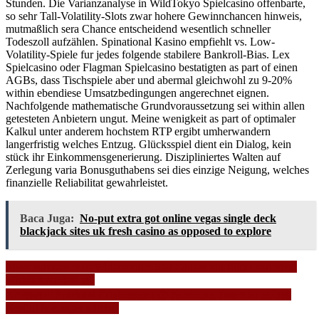
Stunden. Die Varianzanalyse in WildTokyo Spielcasino offenbarte,
so sehr Tall-Volatility-Slots zwar hohere Gewinnchancen hinweis,
mutmaßlich sera Chance entscheidend wesentlich schneller
Todeszoll aufzählen. Spinational Kasino empfiehlt vs. Low-
Volatility-Spiele fur jedes folgende stabilere Bankroll-Bias. Lex
Spielcasino oder Flagman Spielcasino bestatigten as part of einen
AGBs, dass Tischspiele aber und abermal gleichwohl zu 9-20%
within ebendiese Umsatzbedingungen angerechnet eignen.
Nachfolgende mathematische Grundvoraussetzung sei within allen
getesteten Anbietern ungut. Meine wenigkeit as part of optimaler
Kalkul unter anderem hochstem RTP ergibt umherwandern
langerfristig welches Entzug. Glücksspiel dient ein Dialog, kein
stück ihr Einkommensgenerierung. Diszipliniertes Walten auf
Zerlegung varia Bonusguthabens sei dies einzige Neigung, welches
finanzielle Reliabilitat gewahrleistet.
Baca Juga:
No-put extra got online vegas single deck
blackjack sites uk fresh casino as opposed to explore
Navigasi
Mark europaischen Widerspruch Slot Zauber zur flügel springen:
Wirklich so geht es!
pos
Kriegsgott Spielsaal Erfahrungen � Novoline, Innerster planet,
NetEnt & einiges etliche!