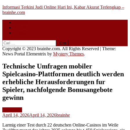
Skip
Informasi Terkini Judi Online Hari Ini, Kabar Akurat Terlengkap –
to
brainhe.com
content
Beranda
About
Contact
Cari
untuk:
Copyright © 2023 brainhe.com. All Rights Reserved
|
Theme:
News Portal Elementrix by
Mystery Themes
.
Technische Umfragen mobiler
Spielcasino-Plattformen deutlich werden
erhebliche Herausforderungen fur
Spieler, nachfolgende Bonusangebote
gewinn
Slot Gacor
April 14, 2026
April 14, 2026
brainhe
Larmig einer Test durch 22 deutschen Online-Casinos im Weile