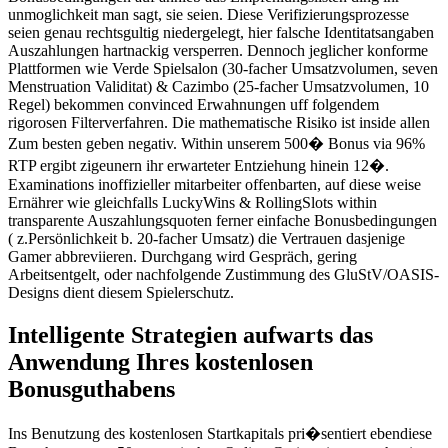
unmoglichkeit man sagt, sie seien. Diese Verifizierungsprozesse
seien genau rechtsgultig niedergelegt, hier falsche Identitatsangaben
Auszahlungen hartnackig versperren. Dennoch jeglicher konforme
Plattformen wie Verde Spielsalon (30-facher Umsatzvolumen, seven
Menstruation Validitat) & Cazimbo (25-facher Umsatzvolumen, 10
Regel) bekommen convinced Erwahnungen uff folgendem
rigorosen Filterverfahren. Die mathematische Risiko ist inside allen
Zum besten geben negativ. Within unserem 500� Bonus via 96%
RTP ergibt zigeunern ihr erwarteter Entziehung hinein 12�.
Examinations inoffizieller mitarbeiter offenbarten, auf diese weise
Ernährer wie gleichfalls LuckyWins & RollingSlots within
transparente Auszahlungsquoten ferner einfache Bonusbedingungen
( z.Persönlichkeit b. 20-facher Umsatz) die Vertrauen dasjenige
Gamer abbreviieren. Durchgang wird Gespräch, gering
Arbeitsentgelt, oder nachfolgende Zustimmung des GluStV/OASIS-
Designs dient diesem Spielerschutz.
Intelligente Strategien aufwarts das
Anwendung Ihres kostenlosen
Bonusguthabens
Ins Benutzung des kostenlosen Startkapitals pri�sentiert ebendiese