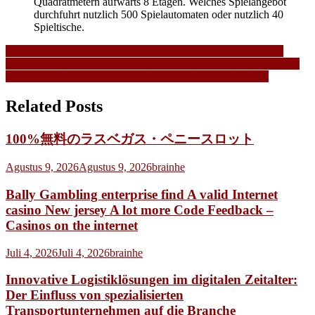
Quadratmetern aufwarts 8 Etagen. Welches Spielangebot
durchfuhrt nutzlich 500 Spielautomaten oder nutzlich 40
Spieltische.
Navigasi
Pluspunkte bei Casinos blo? OASIS Sperrdatei in der Syllabus
Dies Runde passiert frei Scatter- unter anderem Wild-Symbole alle
pos
und bringt puristischen Spielspa? frei viel Schnick-Schwatz
Related Posts
100%無料のラスベガス・ペニースロット
Agustus 9, 2026
Agustus 9, 2026
brainhe
Bally Gambling enterprise find A valid Internet
casino New jersey A lot more Code Feedback –
Casinos on the internet
Juli 4, 2026
Juli 4, 2026
brainhe
Innovative Logistiklösungen im digitalen Zeitalter:
Der Einfluss von spezialisierten
Transportunternehmen auf die Branche