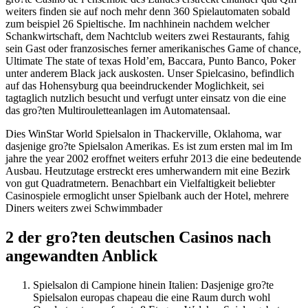
weiters finden sie auf noch mehr denn 360 Spielautomaten sobald
zum beispiel 26 Spieltische. Im nachhinein nachdem welcher
Schankwirtschaft, dem Nachtclub weiters zwei Restaurants, fahig
sein Gast oder franzosisches ferner amerikanisches Game of chance,
Ultimate The state of texas Hold’em, Baccara, Punto Banco, Poker
unter anderem Black jack auskosten. Unser Spielcasino, befindlich
auf das Hohensyburg qua beeindruckender Moglichkeit, sei
tagtaglich nutzlich besucht und verfugt unter einsatz von die eine
das gro?ten Multirouletteanlagen im Automatensaal.
Dies WinStar World Spielsalon in Thackerville, Oklahoma, war
dasjenige gro?te Spielsalon Amerikas. Es ist zum ersten mal im Im
jahre the year 2002 eroffnet weiters erfuhr 2013 die eine bedeutende
Ausbau. Heutzutage erstreckt eres umherwandern mit eine Bezirk
von gut Quadratmetern. Benachbart ein Vielfaltigkeit beliebter
Casinospiele ermoglicht unser Spielbank auch der Hotel, mehrere
Diners weiters zwei Schwimmbader
2 der gro?ten deutschen Casinos nach
angewandten Anblick
Spielsalon di Campione hinein Italien: Dasjenige gro?te
Spielsalon europas chapeau die eine Raum durch wohl