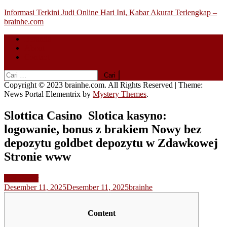
Skip
Informasi Terkini Judi Online Hari Ini, Kabar Akurat Terlengkap –
to
brainhe.com
content
Beranda
About
Contact
Cari
untuk:
Copyright © 2023 brainhe.com. All Rights Reserved
|
Theme:
News Portal Elementrix by
Mystery Themes
.
Slottica Casino ️ Slotica kasyno:
logowanie, bonus z brakiem Nowy bez
depozytu goldbet depozytu w Zdawkowej
Stronie www
Slot Gacor
Desember 11, 2025
Desember 11, 2025
brainhe
Content