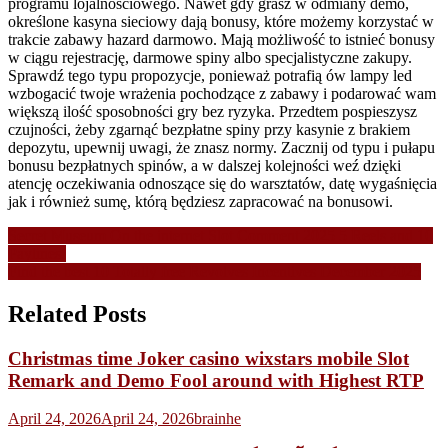
programu lojalnościowego. Nawet gdy grasz w odmiany demo,
określone kasyna sieciowy dają bonusy, które możemy korzystać w
trakcie zabawy hazard darmowo. Mają możliwość to istnieć bonusy
w ciągu rejestrację, darmowe spiny albo specjalistyczne zakupy.
Sprawdź tego typu propozycje, ponieważ potrafią ów lampy led
wzbogacić twoje wrażenia pochodzące z zabawy i podarować wam
większą ilość sposobności gry bez ryzyka. Przedtem pospieszysz
czujności, żeby zgarnąć bezpłatne spiny przy kasynie z brakiem
depozytu, upewnij uwagi, że znasz normy. Zacznij od typu i pułapu
bonusu bezpłatnych spinów, a w dalszej kolejności weź dzięki
atencję oczekiwania odnoszące się do warsztatów, datę wygaśnięcia
jak i również sumę, którą będziesz zapracować na bonusowi.
Navigasi
Secret Museum On the internet Slot Comment 2025 5 Reels and 10
Paylines!
pos
Find the best 10 Totally free Revolves Incentives December 2025
Related Posts
Christmas time Joker casino wixstars mobile Slot
Remark and Demo Fool around with Highest RTP
April 24, 2026
April 24, 2026
brainhe