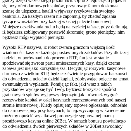
graczy dzięki wszelakiego poziomach. Oprócz tego często pojawia
się przy ofert darmowych spinów, przynosząc fanom doskonałą
szansę do ulepszenia batalii wyjąwszy ryzykowania swojego
bankrolla. Za każdym razem nie zapomnij, by zbadać żądania
tyczące warsztatów przy każdej własnej palecie bonusowej.
Mniejsze oczekiwania ruchu będą najczęściej tańsze, gdyż definiują,
iż będziesz zobligowany postawić skromniej grono pieniędzy, nim
będziesz mógł wypłacić pieniążki.
Wysoki RTP nazywa, iż robot zwraca graczom większą ilość
wiadomości kasy ze każdego postawionych zakładów. Przy dłuższej
nadziei, w porównaniu do procentu RTP, fan jest w stanie
spodziewać się zwrotu partii umieszczonych kasy, dzięki czemu
zabawa jest niejako korzystniejsza. Decydując rozrywki kasynowe
darmowo z wielkim RTP, będziesz świetnie przygotować baczności
do odwiedzenia uciechy dzięki kapitał, zdobywając pojęcie na temat
ewentualnych wypłatach. Pomijając fakt, jaki wraz z takich
przykładów wydaje się być Twój, będziesz korzystać spośród
gratisowych spinów wyjąwszy depozytu jak i również wygrać
rzeczywiste kapitał w całej kasynach reprezentowanych pod naszej
stronie internetowej. Kiedy opisujemy topowe ogłoszenia, odnośnie
do darmowe spiny przy kasynach, to najzwyczajniej w świecie nie
możemy opuścić wyjątkowej propozycje sygnowanej marką
prestiżowego kasyna online 20Bet. W ramach bonusu powitalnego
do odwiedzenia dwóch pierwszych składów w 20Bet zawodnicy