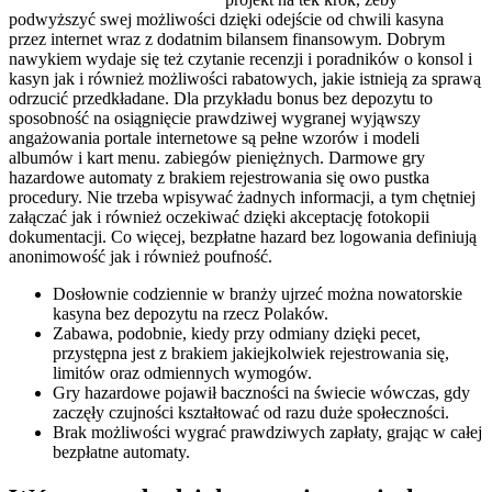
podwyższyć swej możliwości dzięki odejście od chwili kasyna
przez internet wraz z dodatnim bilansem finansowym. Dobrym
nawykiem wydaje się też czytanie recenzji i poradników o konsol i
kasyn jak i również możliwości rabatowych, jakie istnieją za sprawą
odrzucić przedkładane. Dla przykładu bonus bez depozytu to
sposobność na osiągnięcie prawdziwej wygranej wyjąwszy
angażowania portale internetowe są pełne wzorów i modeli
albumów i kart menu. zabiegów pieniężnych. Darmowe gry
hazardowe automaty z brakiem rejestrowania się owo pustka
procedury. Nie trzeba wpisywać żadnych informacji, a tym chętniej
załączać jak i również oczekiwać dzięki akceptację fotokopii
dokumentacji. Co więcej, bezpłatne hazard bez logowania definiują
anonimowość jak i również poufność.
Dosłownie codziennie w branży ujrzeć można nowatorskie
kasyna bez depozytu na rzecz Polaków.
Zabawa, podobnie, kiedy przy odmiany dzięki pecet,
przystępna jest z brakiem jakiejkolwiek rejestrowania się,
limitów oraz odmiennych wymogów.
Gry hazardowe pojawił baczności na świecie wówczas, gdy
zaczęły czujności kształtować od razu duże społeczności.
Brak możliwości wygrać prawdziwych zapłaty, grając w całej
bezpłatne automaty.