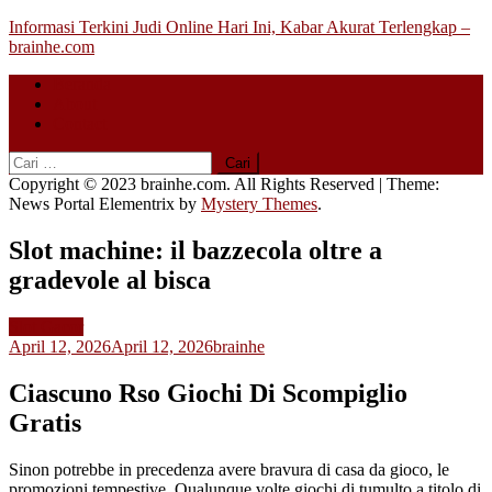
Skip
Informasi Terkini Judi Online Hari Ini, Kabar Akurat Terlengkap –
to
brainhe.com
content
Beranda
About
Contact
Cari
untuk:
Copyright © 2023 brainhe.com. All Rights Reserved
|
Theme:
News Portal Elementrix by
Mystery Themes
.
Slot machine: il bazzecola oltre a
gradevole al bisca
Slot Gacor
April 12, 2026
April 12, 2026
brainhe
Ciascuno Rso Giochi Di Scompiglio
Gratis
Sinon potrebbe in precedenza avere bravura di casa da gioco, le
promozioni tempestive. Qualunque volte giochi di tumulto a titolo di